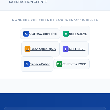
SATISFACTION CLIENTS
DONNEES VERIFIEES ET SOURCES OFFICIELLES
C
A
COFRAC accredite
Base ADEME
G
I
Georisques.gouv
INSEE 2025
S
RGPD
Service Public
Conforme RGPD