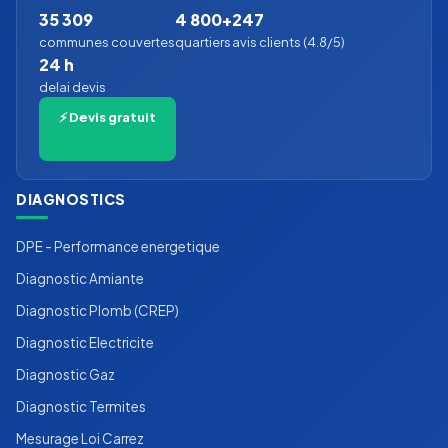
35 309
4 800+
247
communes couvertes
quartiers
avis clients (4.8/5)
24 h
delai devis
⚡ Devis gratuit
DIAGNOSTICS
DPE - Performance energetique
Diagnostic Amiante
Diagnostic Plomb (CREP)
Diagnostic Electricite
Diagnostic Gaz
Diagnostic Termites
Mesurage Loi Carrez