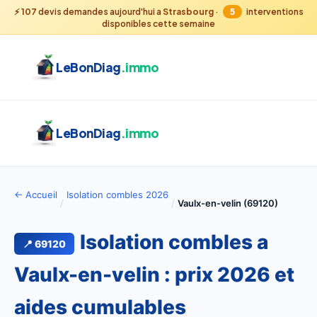
⚡
107
devis demandes aujourd'hui a
Strasbourg
·
5
interventions
disponibles cette semaine
LeBonDiag
.immo
LeBonDiag
.immo
← Accueil
Isolation combles 2026
/
/
Vaulx-en-velin (69120)
Isolation combles a
📍 69120
Vaulx-en-velin : prix 2026 et
aides cumulables