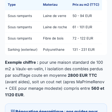
Type
Materiau
Prix au m2 (TTC)
Sous rampants
Laine de verre
50 - 94 EUR
Sous rampants
Laine de roche
61 - 101 EUR
Sous rampants
Fibre de bois
72 - 122 EUR
Sarking (exterieur)
Polyurethane
131 - 231 EUR
Exemple chiffre :
pour une maison standard de 100
m2 a Vaulx-en-velin, l isolation des combles perdus
par soufflage coute en moyenne
2800 EUR TTC
(avant aides), soit un cout net (apres MaPrimeRenov
+ CEE pour menage modeste) compris entre
560 et
1120 EUR
.
💡 Rénovation énergétique : nos guides pour