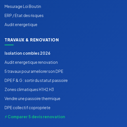
Mesurage Loi Boutin
ERP / Etat des risques
Audit energetique
TRAVAUX & RENOVATION
Isolation combles 2026
Audit energetique renovation
5 travaux pour ameliorer son DPE
DPE F & G : sortir du statut passoire
Zones climatiques H1 H2 H3
Vendre une passoire thermique
DPE collectif copropriete
⚡ Comparer 5 devis renovation