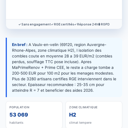
✓ Sans engagement
✓ RGE certifiés
✓ Réponse 24h
🔒 RGPD
En bref :
A Vaulx-en-velin (69120, region Auvergne-
Rhone-Alpes, zone climatique H2), l isolation des
combles coute en moyenne 28 a 39 EUR/m2 (combles
perdus, soufflage TTC pose incluse). Apres
MaPrimeRenov + Prime CEE, le reste a charge tombe a
200-500 EUR pour 100 m2 pour les menages modestes.
Plus de 3280 artisans certifies RGE interviennent dans le
secteur. Epaisseur recommandee : 25-35 cm pour
atteindre R = 7 et beneficier des aides 2026.
POPULATION
ZONE CLIMATIQUE
53 069
H2
habitants
climat tempere