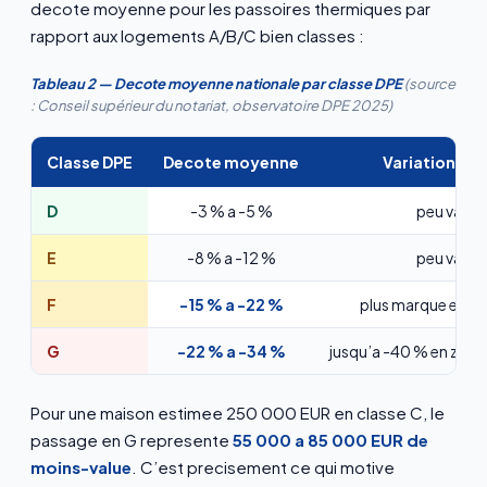
decote moyenne pour les passoires thermiques par
rapport aux logements A/B/C bien classes :
Tableau 2 — Decote moyenne nationale par classe DPE
(source
: Conseil supérieur du notariat, observatoire DPE 2025)
Classe DPE
Decote moyenne
Variation reg
D
-3 % a -5 %
peu variab
E
-8 % a -12 %
peu variab
F
-15 % a -22 %
plus marque en z
G
-22 % a -34 %
jusqu’a -40 % en zone
Pour une maison estimee 250 000 EUR en classe C, le
passage en G represente
55 000 a 85 000 EUR de
moins-value
. C’est precisement ce qui motive