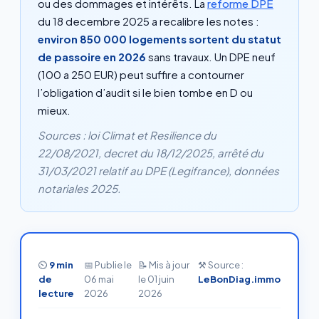
ou des dommages et intérêts. La
reforme DPE
du 18 decembre 2025 a recalibre les notes :
environ 850 000 logements sortent du statut
de passoire en 2026
sans travaux. Un DPE neuf
(100 a 250 EUR) peut suffire a contourner
l’obligation d’audit si le bien tombe en D ou
mieux.
Sources : loi Climat et Resilience du
22/08/2021, decret du 18/12/2025, arrêté du
31/03/2021 relatif au DPE (Legifrance), données
notariales 2025.
⏲
9 min
📅 Publie le
📝 Mis à jour
⚒ Source :
de
06 mai
le 01 juin
LeBonDiag.immo
lecture
2026
2026