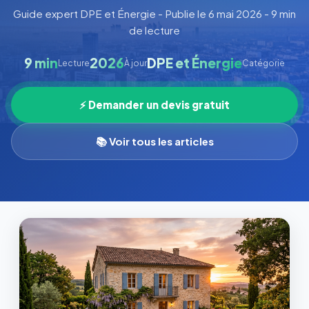
Guide expert DPE et Énergie - Publie le 6 mai 2026 - 9 min
de lecture
9 min
2026
DPE et Énergie
Lecture
À jour
Catégorie
⚡ Demander un devis gratuit
📚 Voir tous les articles