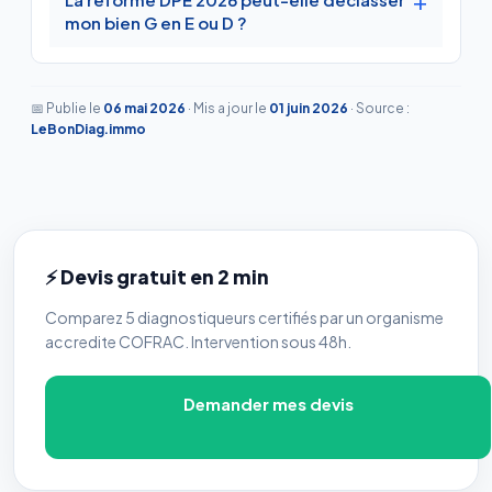
mon bien G en E ou D ?
📅 Publie le
06 mai 2026
·
Mis a jour le
01 juin 2026
·
Source :
LeBonDiag.immo
⚡ Devis gratuit en 2 min
Comparez 5 diagnostiqueurs certifiés par un organisme
accredite COFRAC. Intervention sous 48h.
Demander mes devis