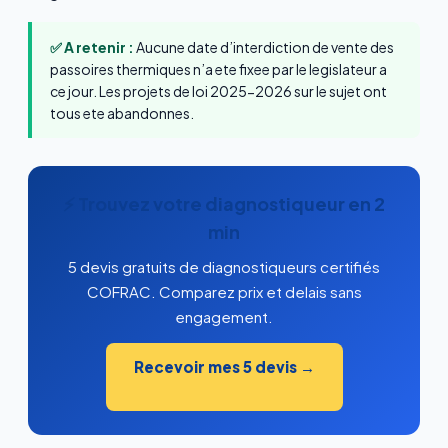
✅ A retenir :
Aucune date d’interdiction de vente des
passoires thermiques n’a ete fixee par le legislateur a
ce jour. Les projets de loi 2025-2026 sur le sujet ont
tous ete abandonnes.
⚡ Trouvez votre diagnostiqueur en 2
min
5 devis gratuits de diagnostiqueurs certifiés
COFRAC. Comparez prix et delais sans
engagement.
Recevoir mes 5 devis →