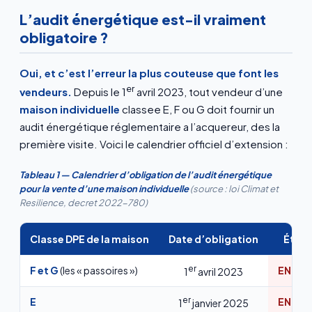
L’audit énergétique est-il vraiment
obligatoire ?
Oui, et c’est l’erreur la plus couteuse que font les
er
vendeurs.
Depuis le 1
avril 2023, tout vendeur d’une
maison individuelle
classee E, F ou G doit fournir un
audit énergétique réglementaire a l’acquereur, des la
première visite. Voici le calendrier officiel d’extension :
Tableau 1 — Calendrier d’obligation de l’audit énergétique
pour la vente d’une maison individuelle
(source : loi Climat et
Resilience, decret 2022-780)
Classe DPE de la maison
Date d’obligation
État 
er
F et G
(les « passoires »)
EN VI
1
avril 2023
er
E
EN VI
1
janvier 2025