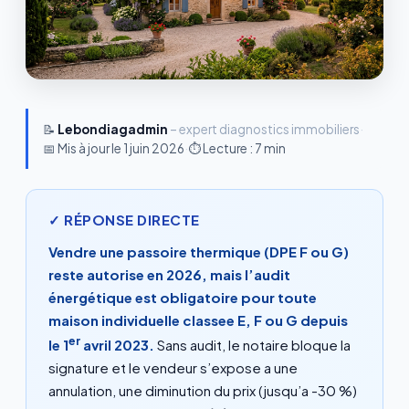
📝
Lebondiagadmin
– expert diagnostics immobiliers
·
📅 Mis à jour le
1 juin 2026
·
⏱ Lecture : 7 min
✓ RÉPONSE DIRECTE
Vendre une passoire thermique (DPE F ou G)
reste autorise en 2026, mais l’audit
énergétique est obligatoire pour toute
maison individuelle classee E, F ou G depuis
er
le 1
avril 2023.
Sans audit, le notaire bloque la
signature et le vendeur s’expose a une
annulation, une diminution du prix (jusqu’a -30 %)