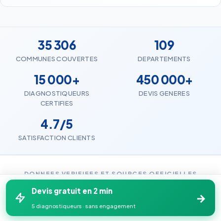
35 306
109
COMMUNES COUVERTES
DEPARTEMENTS
15 000+
450 000+
DIAGNOSTIQUEURS
DEVIS GENERES
CERTIFIES
4.7/5
SATISFACTION CLIENTS
DONNEES VERIFIEES ET SOURCES OFFICIELLES
Devis gratuit en 2 min
→
C
A
COFRAC accredite
Base ADEME
5 diagnostiqueurs · sans engagement