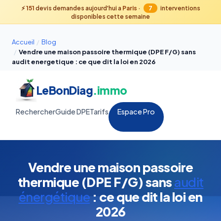
⚡
151
devis demandes aujourd'hui a
Paris
·
7
interventions
disponibles cette semaine
Accueil
/
Blog
/
Vendre une maison passoire thermique (DPE F/G) sans
audit energetique : ce que dit la loi en 2026
LeBonDiag
.immo
Rechercher
Guide DPE
Tarifs
Espace Pro
Vendre une maison passoire
thermique (DPE F/G) sans
audit
énergétique
: ce que dit la loi en
2026