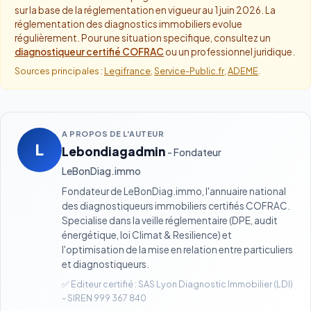
sur la base de la réglementation en vigueur au 1 juin 2026. La
réglementation des diagnostics immobiliers evolue
régulièrement. Pour une situation specifique, consultez un
diagnostiqueur certifié COFRAC
ou un professionnel juridique.
Sources principales :
Legifrance
,
Service-Public.fr
,
ADEME
.
A PROPOS DE L'AUTEUR
L
Lebondiagadmin
-
Fondateur
LeBonDiag.immo
Fondateur de LeBonDiag.immo, l'annuaire national
des diagnostiqueurs immobiliers certifiés COFRAC.
Specialise dans la veille réglementaire (DPE, audit
énergétique, loi Climat & Resilience) et
l'optimisation de la mise en relation entre particuliers
et diagnostiqueurs.
✅ Editeur certifié : SAS Lyon Diagnostic Immobilier (LDI)
- SIREN 999 367 840