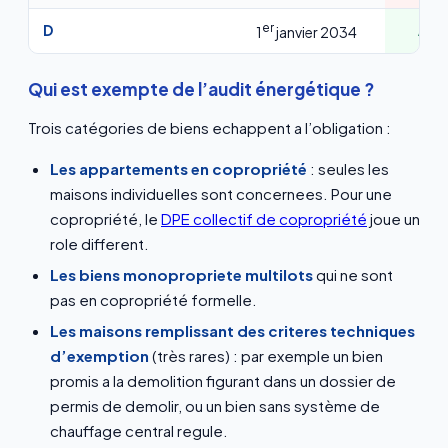
er
D
A ve
1
janvier 2034
Qui est exempte de l’audit énergétique ?
Trois catégories de biens echappent a l’obligation :
Les appartements en copropriété
: seules les
maisons individuelles sont concernees. Pour une
copropriété, le
DPE collectif de copropriété
joue un
role different.
Les biens monopropriete multilots
qui ne sont
pas en copropriété formelle.
Les maisons remplissant des criteres techniques
d’exemption
(très rares) : par exemple un bien
promis a la demolition figurant dans un dossier de
permis de demolir, ou un bien sans système de
chauffage central regule.