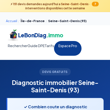
⚡
151
devis demandes aujourd'hui a
Seine-Saint-Denis
·
7
interventions disponibles cette semaine
Accueil
/
Île-de-France
/
Seine-Saint-Denis (93)
LeBonDiag
.immo
Rechercher
Guide DPE
Tarifs
Espace Pro
DEVIS GRATUITS
Diagnostic immobilier Seine-
Saint-Denis (93)
✓ Combien coute un diagnostic