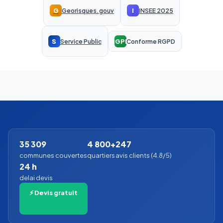
G
I
Georisques.gouv
INSEE 2025
S
RGPD
Service Public
Conforme RGPD
35 309
4 800+
247
communes couvertes
quartiers
avis clients (4.8/5)
24 h
delai devis
⚡ Devis gratuit