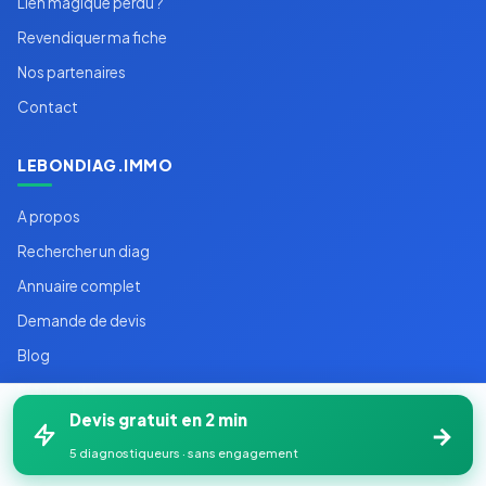
Lien magique perdu ?
Revendiquer ma fiche
Nos partenaires
Contact
LEBONDIAG.IMMO
A propos
Rechercher un diag
Annuaire complet
Demande de devis
Blog
Plan du site
Devis gratuit en 2 min
Sitemap XML
→
5 diagnostiqueurs · sans engagement