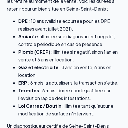
les refaire au moment de la vente. Voici les durees a
retenir pour un bien situe en Seine-Saint-Denis :
DPE
: 10 ans (validite ecourtee pour les DPE
realises avant juillet 2021).
Amiante
: illimitee si le diagnostic est negatif ;
controle periodique en cas de presence.
Plomb (CREP)
: illimitee si negatif, sinon 1 an en
vente et 6 ans en location.
Gaz et electricite
: 3 ans en vente, 6 ans en
location.
ERP
: 6 mois, a actualiser si la transaction s'etire.
Termites
: 6 mois, duree courte justifiee par
l'evolution rapide des infestations.
Loi Carrez / Boutin
: illimitee tant qu'aucune
modification de surface n'intervient.
Un diagnostiqueur certifie de Seine-Saint-Denis