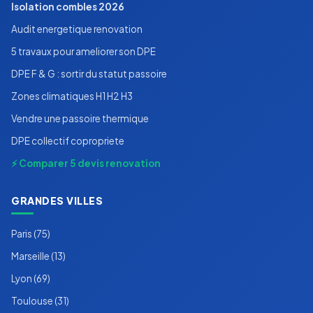
Isolation combles 2026
Audit energetique renovation
5 travaux pour ameliorer son DPE
DPE F & G : sortir du statut passoire
Zones climatiques H1 H2 H3
Vendre une passoire thermique
DPE collectif copropriete
⚡ Comparer 5 devis renovation
GRANDES VILLES
Paris (75)
Marseille (13)
Lyon (69)
Toulouse (31)