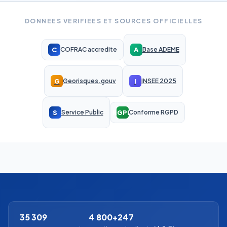
DONNEES VERIFIEES ET SOURCES OFFICIELLES
C
A
COFRAC accredite
Base ADEME
G
I
Georisques.gouv
INSEE 2025
S
RGPD
Service Public
Conforme RGPD
35 309
4 800+
247