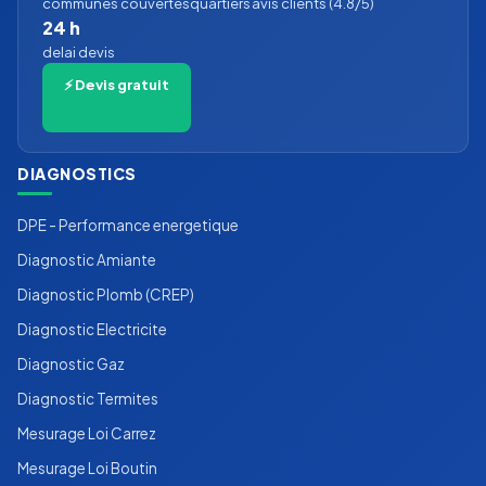
communes couvertes
quartiers
avis clients (4.8/5)
24 h
delai devis
⚡ Devis gratuit
DIAGNOSTICS
DPE - Performance energetique
Diagnostic Amiante
Diagnostic Plomb (CREP)
Diagnostic Electricite
Diagnostic Gaz
Diagnostic Termites
Mesurage Loi Carrez
Mesurage Loi Boutin