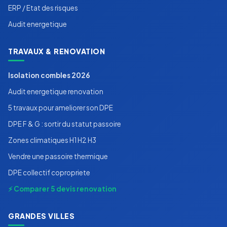
ERP / Etat des risques
Audit energetique
TRAVAUX & RENOVATION
Isolation combles 2026
Audit energetique renovation
5 travaux pour ameliorer son DPE
DPE F & G : sortir du statut passoire
Zones climatiques H1 H2 H3
Vendre une passoire thermique
DPE collectif copropriete
⚡ Comparer 5 devis renovation
GRANDES VILLES