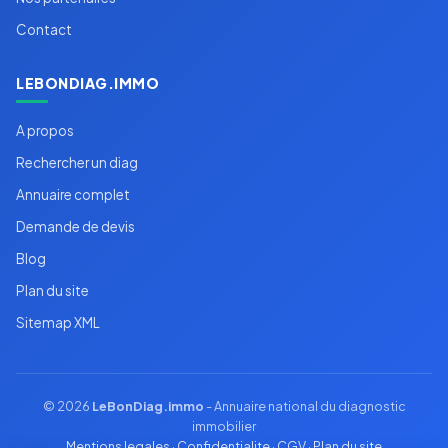
Contact
LEBONDIAG.IMMO
A propos
Rechercher un diag
Annuaire complet
Demande de devis
Blog
Plan du site
Sitemap XML
© 2026
LeBonDiag.immo
- Annuaire national du diagnostic
immobilier
Mentions legales
·
Confidentialite
·
CGV
·
Plan du site