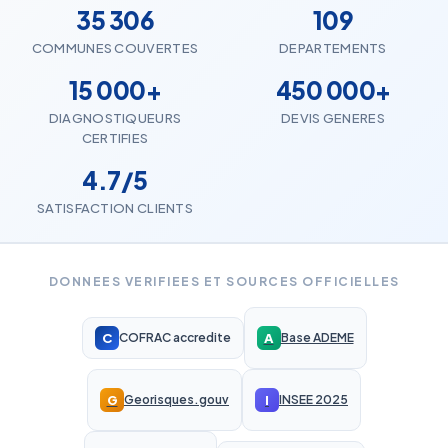
35 306
109
COMMUNES COUVERTES
DEPARTEMENTS
15 000+
450 000+
DIAGNOSTIQUEURS
DEVIS GENERES
CERTIFIES
4.7/5
SATISFACTION CLIENTS
DONNEES VERIFIEES ET SOURCES OFFICIELLES
C
A
COFRAC accredite
Base ADEME
G
I
Georisques.gouv
INSEE 2025