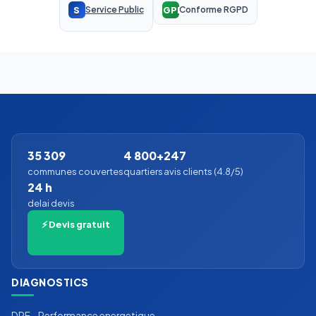
S
RGPD
Service Public
Conforme RGPD
35 309
4 800+
247
communes couvertes
quartiers
avis clients (4.8/5)
24 h
delai devis
⚡ Devis gratuit
DIAGNOSTICS
DPE - Performance energetique