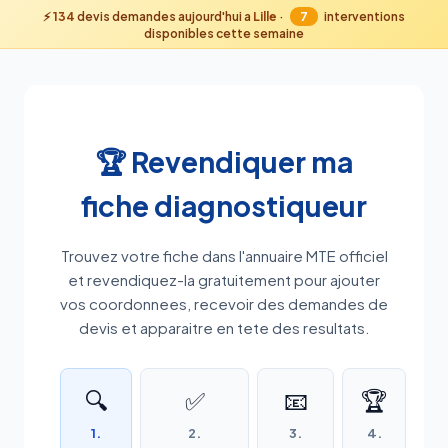
⚡
134
devis demandes aujourd'hui a
Lille
·
7
interventions
disponibles cette semaine
🏆 Revendiquer ma
fiche diagnostiqueur
Trouvez votre fiche dans l'annuaire MTE officiel
et revendiquez-la gratuitement pour ajouter
vos coordonnees, recevoir des demandes de
devis et apparaitre en tete des resultats.
🔍
✅
📧
🏆
1.
2.
3.
4.