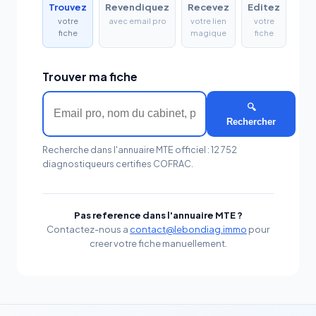
Trouvez
Revendiquez
Recevez
Editez
votre
avec email pro
votre lien
votre
fiche
magique
fiche
Trouver ma fiche
🔍
Rechercher
Recherche dans l'annuaire MTE officiel : 12 752
diagnostiqueurs certifies COFRAC.
Pas reference dans l'annuaire MTE ?
Contactez-nous a
contact@lebondiag.immo
pour
creer votre fiche manuellement.