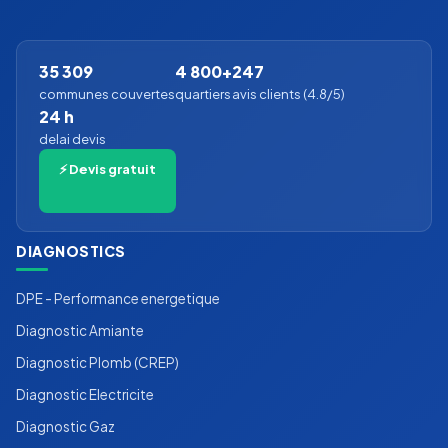
35 309
4 800+
247
communes couvertes
quartiers
avis clients (4.8/5)
24 h
delai devis
⚡ Devis gratuit
DIAGNOSTICS
DPE - Performance energetique
Diagnostic Amiante
Diagnostic Plomb (CREP)
Diagnostic Electricite
Diagnostic Gaz