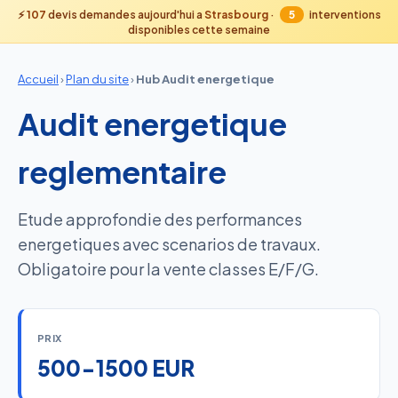
⚡
107
devis demandes aujourd'hui a
Strasbourg
·
5
interventions
disponibles cette semaine
Accueil
›
Plan du site
›
Hub Audit energetique
Audit energetique
reglementaire
Etude approfondie des performances
energetiques avec scenarios de travaux.
Obligatoire pour la vente classes E/F/G.
PRIX
500-1500 EUR