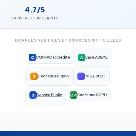
4.7/5
SATISFACTION CLIENTS
DONNEES VERIFIEES ET SOURCES OFFICIELLES
C
A
COFRAC accredite
Base ADEME
G
I
Georisques.gouv
INSEE 2025
S
RGPD
Service Public
Conforme RGPD