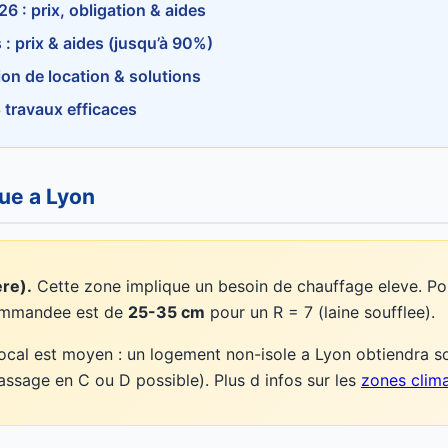
 : prix, obligation & aides
: prix & aides (jusqu’à 90%)
ion de location & solutions
 travaux efficaces
que a Lyon
re).
Cette zone implique un besoin de chauffage eleve. Pou
ecommandee est de
25-35 cm
pour un R = 7 (laine soufflee).
local est moyen : un logement non-isole a Lyon obtiendra s
passage en C ou D possible). Plus d infos sur les
zones clim