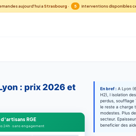
emandes aujourd'hui a
Strasbourg
·
5
interventions disponibles 
Lyon : prix 2026 et
En bref :
A Lyon (6
H2), l isolation 
perdus, soufflage
le reste a charge
modestes. Plus de 
 d'artisans RGE
secteur. Epaisseu
beneficier des aid
s 24h · sans engagement