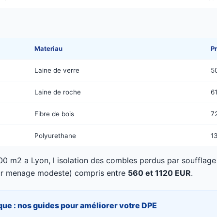
Materiau
P
Laine de verre
5
Laine de roche
6
Fibre de bois
7
Polyurethane
1
0 m2 a Lyon, l isolation des combles perdus par souffla
ur menage modeste) compris entre
560 et 1120 EUR
.
que : nos guides pour améliorer votre DPE