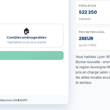
POPULATION
522 250
habitants
🏠
PRIX MOYEN LOCAL
Combles aménageables
28EUR
Habitables ou en sous-pente
au m2 (+10%)
Vous habitez Lyon (6
Bonne nouvelle : ent
la region Auvergne-R
pris en charge selon 
les aides locales acc
le secteur.
 Réponse 24h
🔒 RGPD