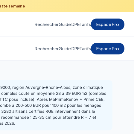
cette semaine
Rechercher
Guide DPE
Tarifs
Espace Pro
Rechercher
Guide DPE
Tarifs
Espace Pro
9000, region Auvergne-Rhone-Alpes, zone climatique
des combles coute en moyenne 28 a 39 EUR/m2 (combles
 TTC pose incluse). Apres MaPrimeRenov + Prime CEE,
 tombe a 200-500 EUR pour 100 m2 pour les menages
3280 artisans certifies RGE interviennent dans le
r recommandee : 25-35 cm pour atteindre R = 7 et
es 2026.