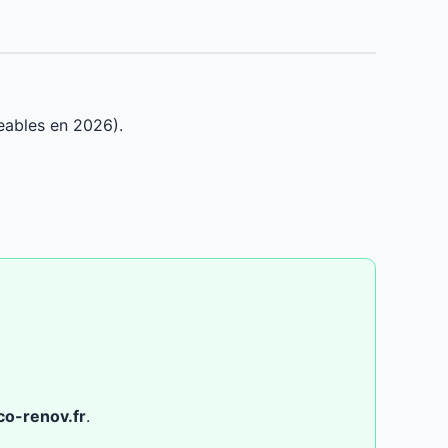
eables en 2026).
co-renov.fr
.