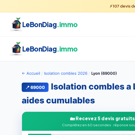
⚡
107
devis d
LeBonDiag
.immo
LeBonDiag
.immo
← Accueil
/
Isolation combles 2026
/
Lyon (69000)
Isolation combles a 
📍 69000
aides cumulables
🏡 Recevez 5 devis gratuits
Complétez en 60 secondes · réponse sou