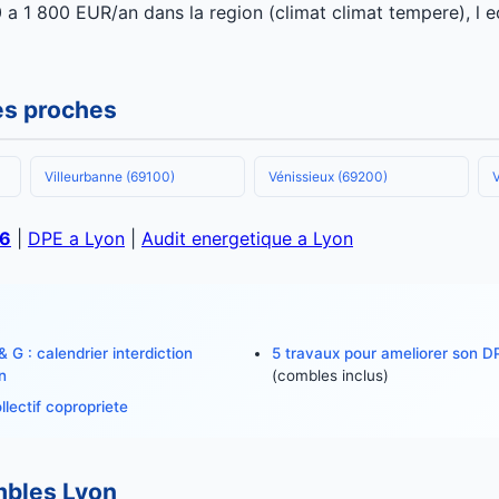
a 1 800 EUR/an dans la region (climat climat tempere), l
les proches
Villeurbanne (69100)
Vénissieux (69200)
26
|
DPE a Lyon
|
Audit energetique a Lyon
 G : calendrier interdiction
5 travaux pour ameliorer son D
n
(combles inclus)
lectif copropriete
mbles Lyon