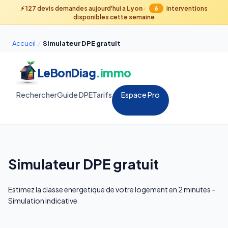
⚡
127
devis demandes aujourd'hui a
Lyon
·
6
interventions
disponibles cette semaine
Accueil
/
Simulateur DPE gratuit
LeBonDiag
.immo
Rechercher
Guide DPE
Tarifs
Espace Pro
Simulateur DPE gratuit
Estimez la classe energetique de votre logement en 2 minutes -
Simulation indicative