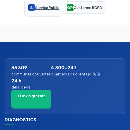
S
RGPD
Service Public
Conforme RGPD
35 309
4 800+
247
communes couvertes
quartiers
avis clients (4.8/5)
24 h
delai devis
⚡ Devis gratuit
DIAGNOSTICS