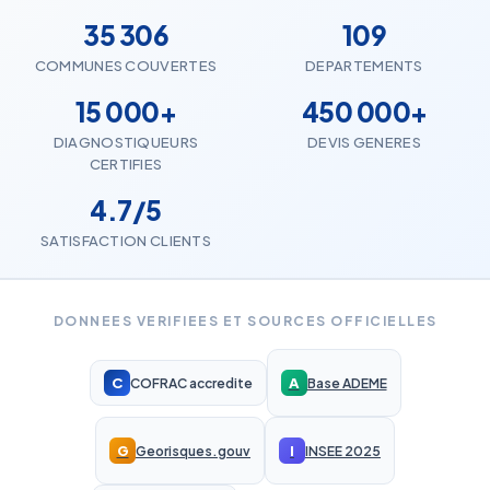
35 306
109
COMMUNES COUVERTES
DEPARTEMENTS
15 000+
450 000+
DIAGNOSTIQUEURS
DEVIS GENERES
CERTIFIES
4.7/5
SATISFACTION CLIENTS
DONNEES VERIFIEES ET SOURCES OFFICIELLES
C
A
COFRAC accredite
Base ADEME
G
I
Georisques.gouv
INSEE 2025