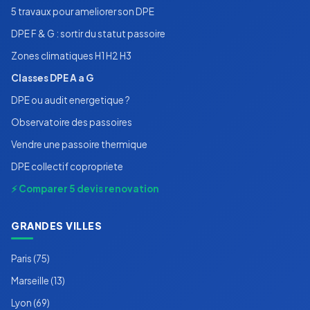
5 travaux pour ameliorer son DPE
DPE F & G : sortir du statut passoire
Zones climatiques H1 H2 H3
Classes DPE A a G
DPE ou audit energetique ?
Observatoire des passoires
Vendre une passoire thermique
DPE collectif copropriete
⚡ Comparer 5 devis renovation
GRANDES VILLES
Paris (75)
Marseille (13)
Lyon (69)