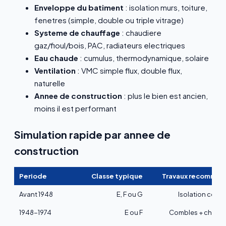
Enveloppe du batiment
: isolation murs, toiture,
fenetres (simple, double ou triple vitrage)
Systeme de chauffage
: chaudiere
gaz/fioul/bois, PAC, radiateurs electriques
Eau chaude
: cumulus, thermodynamique, solaire
Ventilation
: VMC simple flux, double flux,
naturelle
Annee de construction
: plus le bien est ancien,
moins il est performant
Simulation rapide par annee de
construction
Periode
Classe typique
Travaux recomman
Avant 1948
E, F ou G
Isolation comp
1948-1974
E ou F
Combles + chauf