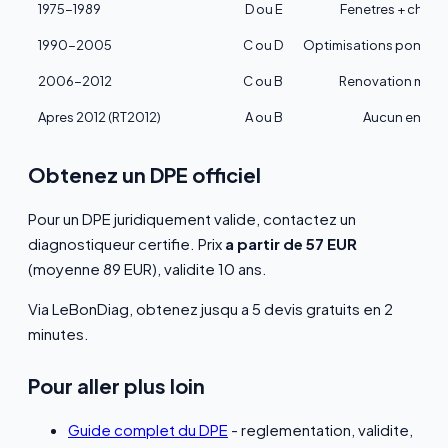
1975-1989
D ou E
Fenetres + chaud
1990-2005
C ou D
Optimisations ponctue
2006-2012
C ou B
Renovation mod
Apres 2012 (RT2012)
A ou B
Aucun en gen
Obtenez un DPE officiel
Pour un DPE juridiquement valide, contactez un
diagnostiqueur certifie. Prix
a partir de 57 EUR
(moyenne 89 EUR), validite 10 ans.
Via LeBonDiag, obtenez jusqu a 5 devis gratuits en 2
minutes.
Pour aller plus loin
Guide complet du DPE
- reglementation, validite,