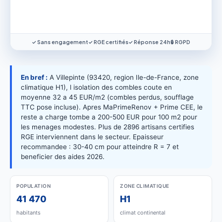
✓ Sans engagement
✓ RGE certifiés
✓ Réponse 24h
🔒 RGPD
En bref :
A Villepinte (93420, region Ile-de-France, zone
climatique H1), l isolation des combles coute en
moyenne 32 a 45 EUR/m2 (combles perdus, soufflage
TTC pose incluse). Apres MaPrimeRenov + Prime CEE, le
reste a charge tombe a 200-500 EUR pour 100 m2 pour
les menages modestes. Plus de 2896 artisans certifies
RGE interviennent dans le secteur. Epaisseur
recommandee : 30-40 cm pour atteindre R = 7 et
beneficier des aides 2026.
POPULATION
ZONE CLIMATIQUE
41 470
H1
habitants
climat continental