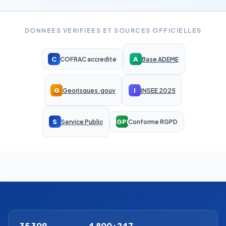
DONNEES VERIFIEES ET SOURCES OFFICIELLES
C
A
COFRAC accredite
Base ADEME
G
I
Georisques.gouv
INSEE 2025
S
RGPD
Service Public
Conforme RGPD
35 309
4 800+
247