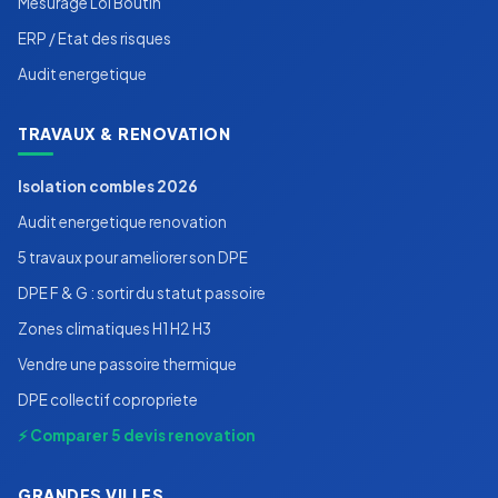
Mesurage Loi Boutin
ERP / Etat des risques
Audit energetique
TRAVAUX & RENOVATION
Isolation combles 2026
Audit energetique renovation
5 travaux pour ameliorer son DPE
DPE F & G : sortir du statut passoire
Zones climatiques H1 H2 H3
Vendre une passoire thermique
DPE collectif copropriete
⚡ Comparer 5 devis renovation
GRANDES VILLES