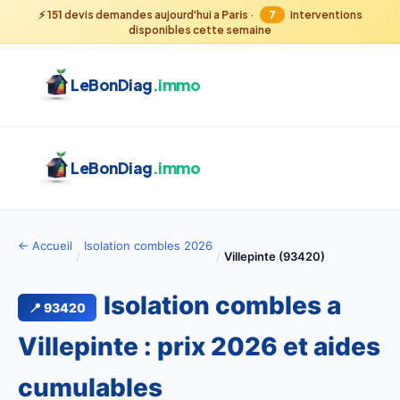
⚡
151
devis demandes aujourd'hui a
Paris
·
7
interventions
disponibles cette semaine
LeBonDiag
.immo
LeBonDiag
.immo
← Accueil
Isolation combles 2026
/
/
Villepinte (93420)
Isolation combles a
📍 93420
Villepinte : prix 2026 et aides
cumulables