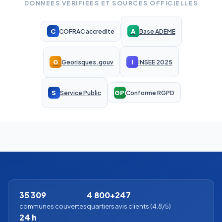
DONNEES VERIFIEES ET SOURCES OFFICIELLES
C
A
COFRAC accredite
Base ADEME
G
I
Georisques.gouv
INSEE 2025
S
RGPD
Service Public
Conforme RGPD
35 309
4 800+
247
communes couvertes
quartiers
avis clients (4.8/5)
24 h