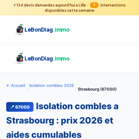
⚡
134
devis demandes aujourd'hui a
Lille
·
7
interventions
disponibles cette semaine
LeBonDiag
.immo
LeBonDiag
.immo
← Accueil
Isolation combles 2026
/
/
Strasbourg (67000)
Isolation combles a
📍 67000
Strasbourg : prix 2026 et
aides cumulables