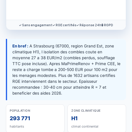
✓ Sans engagement
✓ RGE certifiés
✓ Réponse 24h
🔒 RGPD
En bref :
A Strasbourg (67000, region Grand Est, zone
climatique H1), l isolation des combles coute en
moyenne 27 a 38 EUR/m2 (combles perdus, soufflage
TTC pose incluse). Apres MaPrimeRenov + Prime CEE, le
reste a charge tombe a 200-500 EUR pour 100 m2 pour
les menages modestes. Plus de 1632 artisans certifies
RGE interviennent dans le secteur. Epaisseur
recommandee : 30-40 cm pour atteindre R = 7 et
beneficier des aides 2026.
POPULATION
ZONE CLIMATIQUE
293 771
H1
habitants
climat continental