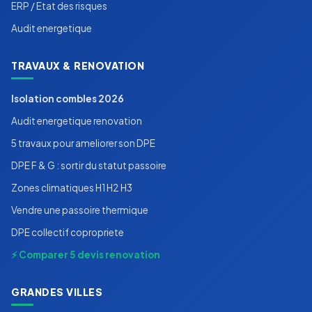
ERP / Etat des risques
Audit energetique
TRAVAUX & RENOVATION
Isolation combles 2026
Audit energetique renovation
5 travaux pour ameliorer son DPE
DPE F & G : sortir du statut passoire
Zones climatiques H1 H2 H3
Vendre une passoire thermique
DPE collectif copropriete
⚡ Comparer 5 devis renovation
GRANDES VILLES