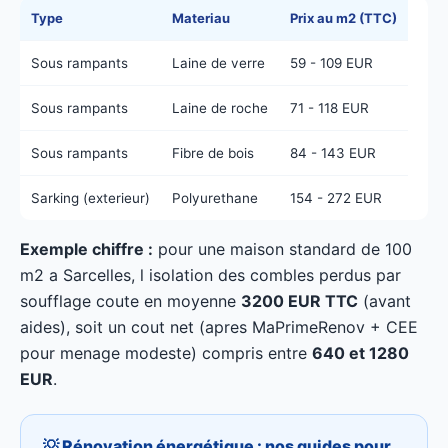
Type
Materiau
Prix au m2 (TTC)
Sous rampants
Laine de verre
59 - 109 EUR
Sous rampants
Laine de roche
71 - 118 EUR
Sous rampants
Fibre de bois
84 - 143 EUR
Sarking (exterieur)
Polyurethane
154 - 272 EUR
Exemple chiffre :
pour une maison standard de 100
m2 a Sarcelles, l isolation des combles perdus par
soufflage coute en moyenne
3200 EUR TTC
(avant
aides), soit un cout net (apres MaPrimeRenov + CEE
pour menage modeste) compris entre
640 et 1280
EUR
.
💡 Rénovation énergétique : nos guides pour