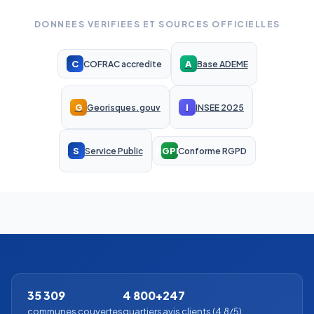
DONNEES VERIFIEES ET SOURCES OFFICIELLES
C
A
COFRAC accredite
Base ADEME
G
I
Georisques.gouv
INSEE 2025
S
RGPD
Service Public
Conforme RGPD
35 309
4 800+
247
communes couvertes
quartiers
avis clients (4.8/5)