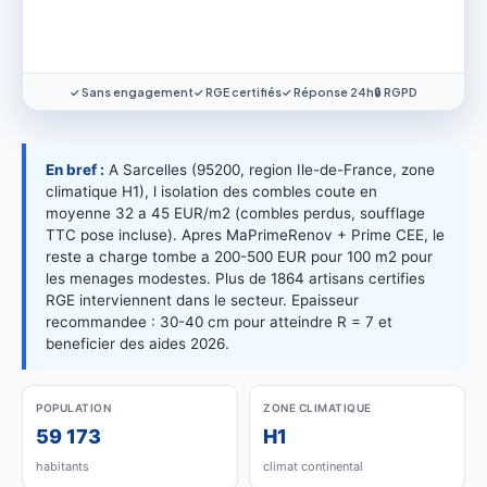
✓ Sans engagement
✓ RGE certifiés
✓ Réponse 24h
🔒 RGPD
En bref :
A Sarcelles (95200, region Ile-de-France, zone
climatique H1), l isolation des combles coute en
moyenne 32 a 45 EUR/m2 (combles perdus, soufflage
TTC pose incluse). Apres MaPrimeRenov + Prime CEE, le
reste a charge tombe a 200-500 EUR pour 100 m2 pour
les menages modestes. Plus de 1864 artisans certifies
RGE interviennent dans le secteur. Epaisseur
recommandee : 30-40 cm pour atteindre R = 7 et
beneficier des aides 2026.
POPULATION
ZONE CLIMATIQUE
59 173
H1
habitants
climat continental