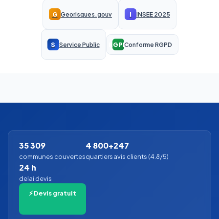
G
I
Georisques.gouv
INSEE 2025
S
RGPD
Service Public
Conforme RGPD
35 309
4 800+
247
communes couvertes
quartiers
avis clients (4.8/5)
24 h
delai devis
⚡ Devis gratuit