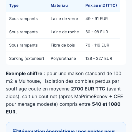
Type
Materiau
Prix au m2 (TTC)
Sous rampants
Laine de verre
49 - 91 EUR
Sous rampants
Laine de roche
60 - 98 EUR
Sous rampants
Fibre de bois
70 - 119 EUR
Sarking (exterieur)
Polyurethane
128 - 227 EUR
Exemple chiffre :
pour une maison standard de 100
m2 a Mulhouse, l isolation des combles perdus par
soufflage coute en moyenne
2700 EUR TTC
(avant
aides), soit un cout net (apres MaPrimeRenov + CEE
pour menage modeste) compris entre
540 et 1080
EUR
.
💡 Rénovation énergétique : nos guides pour