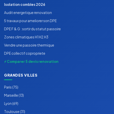
Isolation combles 2026
Audit energetique renovation
5 travaux pour ameliorer son DPE
DPE F & G : sortir du statut passoire
Zones climatiques H1 H2 H3
Vendre une passoire thermique
DPE collectif copropriete
⚡ Comparer 5 devis renovation
GRANDES VILLES
Paris (75)
Marseille (13)
Lyon (69)
Toulouse (31)