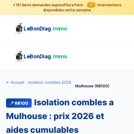
⚡
151
devis demandes aujourd'hui a
Paris
·
7
interventions
disponibles cette semaine
LeBonDiag
.immo
LeBonDiag
.immo
← Accueil
Isolation combles 2026
/
/
Mulhouse (68100)
Isolation combles a
📍 68100
Mulhouse : prix 2026 et
aides cumulables