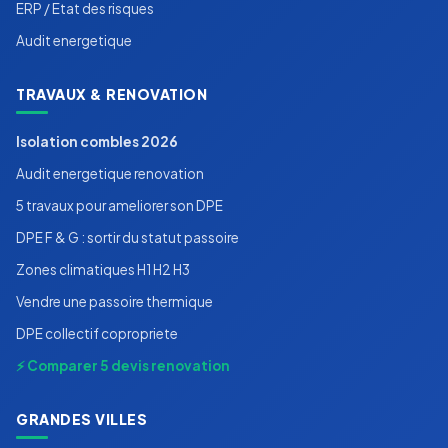
ERP / Etat des risques
Audit energetique
TRAVAUX & RENOVATION
Isolation combles 2026
Audit energetique renovation
5 travaux pour ameliorer son DPE
DPE F & G : sortir du statut passoire
Zones climatiques H1 H2 H3
Vendre une passoire thermique
DPE collectif copropriete
⚡ Comparer 5 devis renovation
GRANDES VILLES