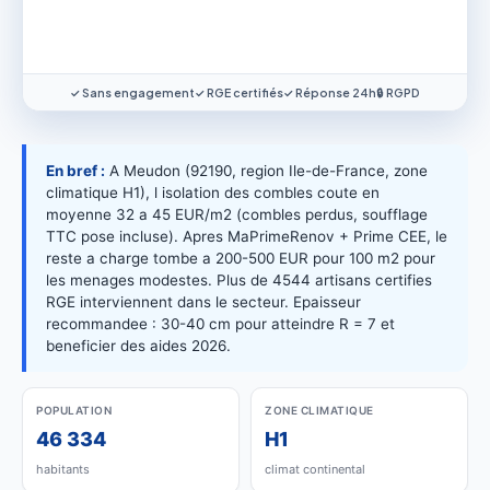
✓ Sans engagement
✓ RGE certifiés
✓ Réponse 24h
🔒 RGPD
En bref :
A Meudon (92190, region Ile-de-France, zone
climatique H1), l isolation des combles coute en
moyenne 32 a 45 EUR/m2 (combles perdus, soufflage
TTC pose incluse). Apres MaPrimeRenov + Prime CEE, le
reste a charge tombe a 200-500 EUR pour 100 m2 pour
les menages modestes. Plus de 4544 artisans certifies
RGE interviennent dans le secteur. Epaisseur
recommandee : 30-40 cm pour atteindre R = 7 et
beneficier des aides 2026.
POPULATION
ZONE CLIMATIQUE
46 334
H1
habitants
climat continental