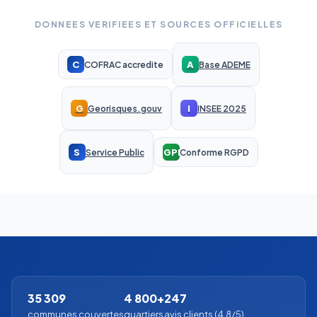
DONNEES VERIFIEES ET SOURCES OFFICIELLES
C
A
COFRAC accredite
Base ADEME
G
I
Georisques.gouv
INSEE 2025
S
RGPD
Service Public
Conforme RGPD
35 309
4 800+
247
communes couvertes
quartiers
avis clients (4.8/5)