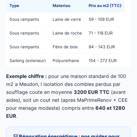
Type
Materiau
Prix au m2 (TTC)
Sous rampants
Laine de verre
59 - 109 EUR
Sous rampants
Laine de roche
71 - 118 EUR
Sous rampants
Fibre de bois
84 - 143 EUR
Sarking (exterieur)
Polyurethane
154 - 272 EUR
Exemple chiffre :
pour une maison standard de 100
m2 a Meudon, l isolation des combles perdus par
soufflage coute en moyenne
3200 EUR TTC
(avant
aides), soit un cout net (apres MaPrimeRenov + CEE
pour menage modeste) compris entre
640 et 1280
EUR
.
💡 Rénovation énergétique : nos guides pour