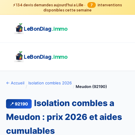
⚡
134
devis demandes aujourd'hui a
Lille
·
7
interventions
disponibles cette semaine
LeBonDiag
.immo
LeBonDiag
.immo
← Accueil
Isolation combles 2026
/
/
Meudon (92190)
Isolation combles a
📍 92190
Meudon : prix 2026 et aides
cumulables