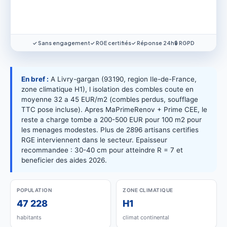
✓ Sans engagement
✓ RGE certifiés
✓ Réponse 24h
🔒 RGPD
En bref :
A Livry-gargan (93190, region Ile-de-France,
zone climatique H1), l isolation des combles coute en
moyenne 32 a 45 EUR/m2 (combles perdus, soufflage
TTC pose incluse). Apres MaPrimeRenov + Prime CEE, le
reste a charge tombe a 200-500 EUR pour 100 m2 pour
les menages modestes. Plus de 2896 artisans certifies
RGE interviennent dans le secteur. Epaisseur
recommandee : 30-40 cm pour atteindre R = 7 et
beneficier des aides 2026.
POPULATION
ZONE CLIMATIQUE
47 228
H1
habitants
climat continental