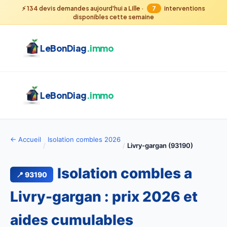
⚡
134
devis demandes aujourd'hui a
Lille
·
7
interventions
disponibles cette semaine
LeBonDiag
.immo
LeBonDiag
.immo
← Accueil
Isolation combles 2026
/
/
Livry-gargan (93190)
Isolation combles a
📍 93190
Livry-gargan : prix 2026 et
aides cumulables