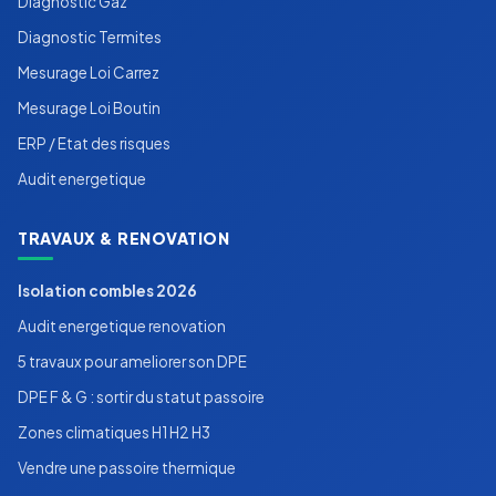
Diagnostic Gaz
Diagnostic Termites
Mesurage Loi Carrez
Mesurage Loi Boutin
ERP / Etat des risques
Audit energetique
TRAVAUX & RENOVATION
Isolation combles 2026
Audit energetique renovation
5 travaux pour ameliorer son DPE
DPE F & G : sortir du statut passoire
Zones climatiques H1 H2 H3
Vendre une passoire thermique