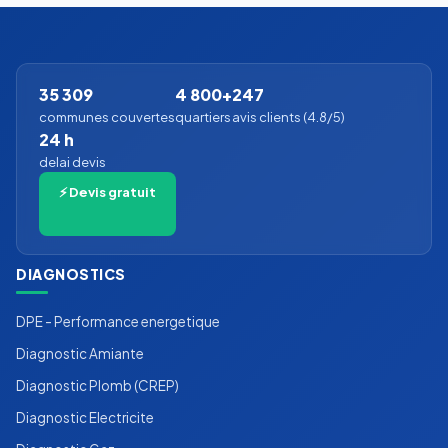
35 309
4 800+
247
communes couvertes
quartiers
avis clients (4.8/5)
24 h
delai devis
⚡ Devis gratuit
DIAGNOSTICS
DPE - Performance energetique
Diagnostic Amiante
Diagnostic Plomb (CREP)
Diagnostic Electricite