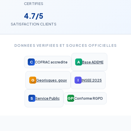
CERTIFIES
4.7/5
SATISFACTION CLIENTS
DONNEES VERIFIEES ET SOURCES OFFICIELLES
C
A
COFRAC accredite
Base ADEME
G
I
Georisques.gouv
INSEE 2025
S
RGPD
Service Public
Conforme RGPD