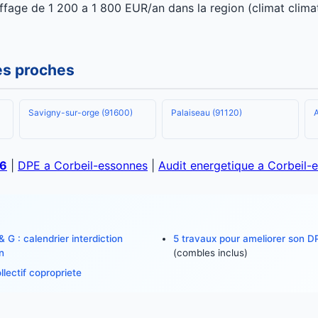
fage de 1 200 a 1 800 EUR/an dans la region (climat clima
les proches
Savigny-sur-orge (91600)
Palaiseau (91120)
26
|
DPE a Corbeil-essonnes
|
Audit energetique a Corbeil-
 G : calendrier interdiction
5 travaux pour ameliorer son D
n
(combles inclus)
lectif copropriete