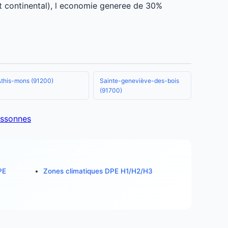
t continental), l economie generee de 30%
Athis-mons (91200)
Sainte-geneviève-des-bois
(91700)
essonnes
PE
Zones climatiques DPE H1/H2/H3