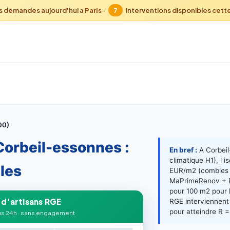
s demandes aujourd'hui a
Paris
·
7
interventions disponibles cett
00)
Corbeil-essonnes :
En bref :
A Corbeil
climatique H1), l
les
EUR/m2 (combles p
MaPrimeRenov + P
pour 100 m2 pour 
 d'artisans RGE
RGE interviennent
pour atteindre R =
s 24h · sans engagement