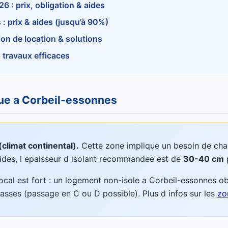
 : prix, obligation & aides
: prix & aides (jusqu’à 90%)
ion de location & solutions
 travaux efficaces
que a Corbeil-essonnes
climat continental).
Cette zone implique un besoin de chauf
ides, l epaisseur d isolant recommandee est de
30-40 cm
p
ocal est fort : un logement non-isole a Corbeil-essonnes o
classes (passage en C ou D possible). Plus d infos sur les
zo