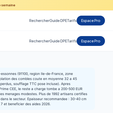
e semaine
Rechercher
Guide DPE
Tarifs
Espace Pro
Rechercher
Guide DPE
Tarifs
Espace Pro
-essonnes (91100, region Ile-de-France, zone
 isolation des combles coute en moyenne 32 a 45
erdus, soufflage TTC pose incluse). Apres
rime CEE, le reste a charge tombe a 200-500 EUR
les menages modestes. Plus de 1992 artisans certifies
 dans le secteur. Epaisseur recommandee : 30-40 cm
 7 et beneficier des aides 2026.