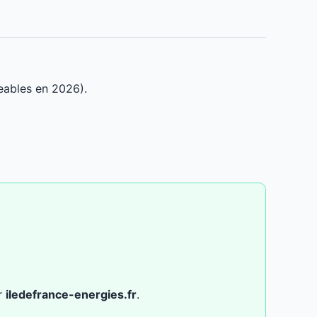
eables en 2026).
ur
iledefrance-energies.fr
.