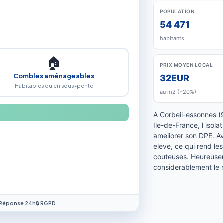
POPULATION
54 471
habitants
🏠
PRIX MOYEN LOCAL
Combles aménageables
32EUR
Habitables ou en sous-pente
au m2 (+20%)
A Corbeil-essonnes (
Ile-de-France, l isol
ameliorer son DPE. Av
eleve, ce qui rend le
couteuses. Heureusem
considerablement le 
 Réponse 24h
🔒 RGPD