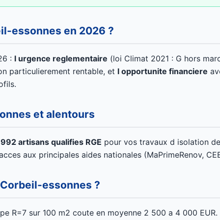
eil-essonnes en 2026 ?
26 :
l urgence reglementaire
(loi Climat 2021 : G hors mar
on particulierement rentable, et
l opportunite financiere
ave
fils.
sonnes et alentours
1992 artisans qualifies RGE
pour vos travaux d isolation d
 l acces aux principales aides nationales (MaPrimeRenov, CE
 Corbeil-essonnes ?
ype R=7 sur 100 m2 coute en moyenne 2 500 a 4 000 EUR. A