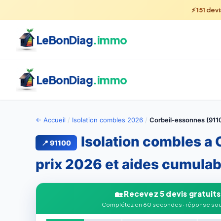
⚡
151
devi
LeBonDiag
.immo
LeBonDiag
.immo
← Accueil
/
Isolation combles 2026
/
Corbeil-essonnes (911
Isolation combles a 
📍 91100
prix 2026 et aides cumulab
🏡 Recevez 5 devis gratuits
Complétez en 60 secondes · réponse sou