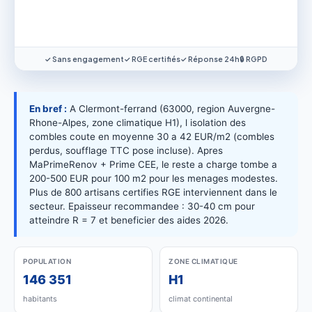
✓ Sans engagement
✓ RGE certifiés
✓ Réponse 24h
🔒 RGPD
En bref :
A Clermont-ferrand (63000, region Auvergne-
Rhone-Alpes, zone climatique H1), l isolation des
combles coute en moyenne 30 a 42 EUR/m2 (combles
perdus, soufflage TTC pose incluse). Apres
MaPrimeRenov + Prime CEE, le reste a charge tombe a
200-500 EUR pour 100 m2 pour les menages modestes.
Plus de 800 artisans certifies RGE interviennent dans le
secteur. Epaisseur recommandee : 30-40 cm pour
atteindre R = 7 et beneficier des aides 2026.
POPULATION
ZONE CLIMATIQUE
146 351
H1
habitants
climat continental