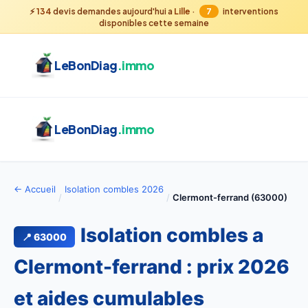
⚡
134
devis demandes aujourd'hui a
Lille
·
7
interventions
disponibles cette semaine
LeBonDiag
.immo
LeBonDiag
.immo
← Accueil
Isolation combles 2026
/
/
Clermont-ferrand (63000)
Isolation combles a
📍 63000
Clermont-ferrand : prix 2026
et aides cumulables