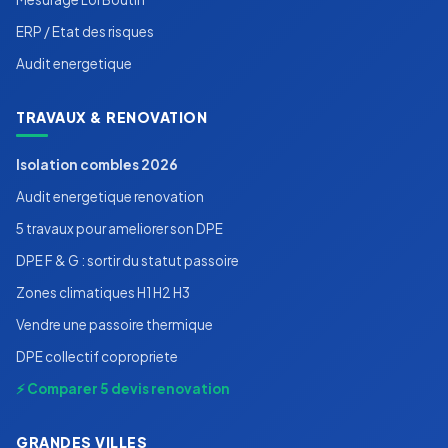
ERP / Etat des risques
Audit energetique
TRAVAUX & RENOVATION
Isolation combles 2026
Audit energetique renovation
5 travaux pour ameliorer son DPE
DPE F & G : sortir du statut passoire
Zones climatiques H1 H2 H3
Vendre une passoire thermique
DPE collectif copropriete
⚡ Comparer 5 devis renovation
GRANDES VILLES