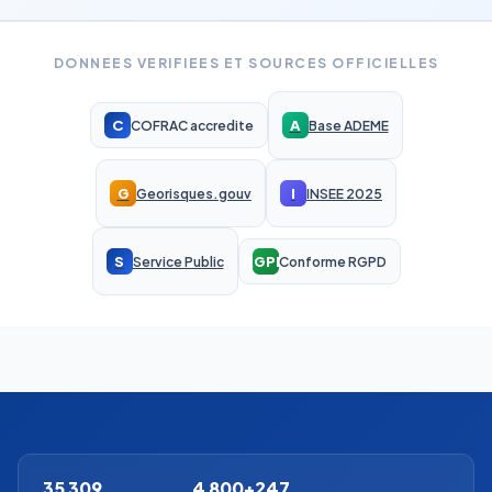
DONNEES VERIFIEES ET SOURCES OFFICIELLES
C
A
COFRAC accredite
Base ADEME
G
I
Georisques.gouv
INSEE 2025
S
RGPD
Service Public
Conforme RGPD
35 309
4 800+
247