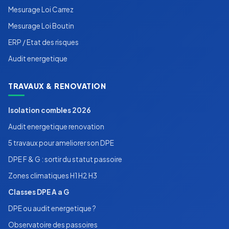
Mesurage Loi Carrez
Mesurage Loi Boutin
ERP / Etat des risques
Audit energetique
TRAVAUX & RENOVATION
Isolation combles 2026
Audit energetique renovation
5 travaux pour ameliorer son DPE
DPE F & G : sortir du statut passoire
Zones climatiques H1 H2 H3
Classes DPE A a G
DPE ou audit energetique ?
Observatoire des passoires