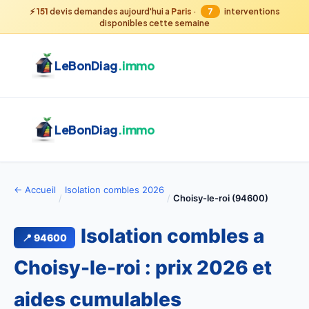
⚡
151
devis demandes aujourd'hui a
Paris
·
7
interventions
disponibles cette semaine
LeBonDiag
.immo
LeBonDiag
.immo
← Accueil
Isolation combles 2026
/
/
Choisy-le-roi (94600)
Isolation combles a
📍 94600
Choisy-le-roi : prix 2026 et
aides cumulables