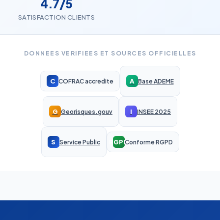
4.7/5
SATISFACTION CLIENTS
DONNEES VERIFIEES ET SOURCES OFFICIELLES
C
A
COFRAC accredite
Base ADEME
G
I
Georisques.gouv
INSEE 2025
S
RGPD
Service Public
Conforme RGPD