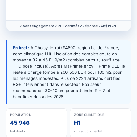
✓ Sans engagement
✓ RGE certifiés
✓ Réponse 24h
🔒 RGPD
En bref :
A Choisy-le-roi (94600, region Ile-de-France,
zone climatique H1), l isolation des combles coute en
moyenne 32 a 45 EUR/m2 (combles perdus, soufflage
TTC pose incluse). Apres MaPrimeRenov + Prime CEE, le
reste a charge tombe a 200-500 EUR pour 100 m2 pour
les menages modestes. Plus de 2224 artisans certifies
RGE interviennent dans le secteur. Epaisseur
recommandee : 30-40 cm pour atteindre R = 7 et
beneficier des aides 2026.
POPULATION
ZONE CLIMATIQUE
45 946
H1
habitants
climat continental