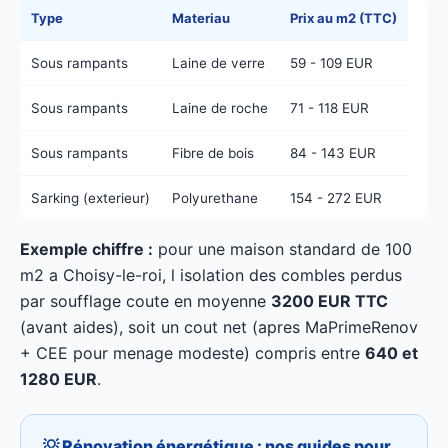
Type
Materiau
Prix au m2 (TTC)
Sous rampants
Laine de verre
59 - 109 EUR
Sous rampants
Laine de roche
71 - 118 EUR
Sous rampants
Fibre de bois
84 - 143 EUR
Sarking (exterieur)
Polyurethane
154 - 272 EUR
Exemple chiffre :
pour une maison standard de 100
m2 a Choisy-le-roi, l isolation des combles perdus
par soufflage coute en moyenne
3200 EUR TTC
(avant aides), soit un cout net (apres MaPrimeRenov
+ CEE pour menage modeste) compris entre
640 et
1280 EUR
.
💡 Rénovation énergétique : nos guides pour