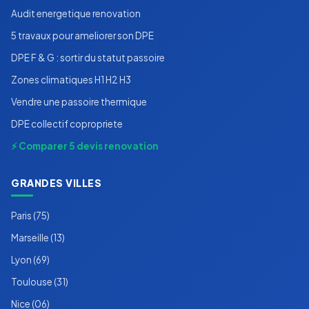
Audit energetique renovation
5 travaux pour ameliorer son DPE
DPE F & G : sortir du statut passoire
Zones climatiques H1 H2 H3
Vendre une passoire thermique
DPE collectif copropriete
⚡ Comparer 5 devis renovation
GRANDES VILLES
Paris (75)
Marseille (13)
Lyon (69)
Toulouse (31)
Nice (06)