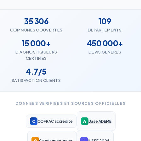
35 306
109
COMMUNES COUVERTES
DEPARTEMENTS
15 000+
450 000+
DIAGNOSTIQUEURS
DEVIS GENERES
CERTIFIES
4.7/5
SATISFACTION CLIENTS
DONNEES VERIFIEES ET SOURCES OFFICIELLES
C
A
COFRAC accredite
Base ADEME
G
I
Georisques.gouv
INSEE 2025