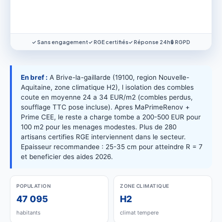
✓ Sans engagement
✓ RGE certifiés
✓ Réponse 24h
🔒 RGPD
En bref :
A Brive-la-gaillarde (19100, region Nouvelle-
Aquitaine, zone climatique H2), l isolation des combles
coute en moyenne 24 a 34 EUR/m2 (combles perdus,
soufflage TTC pose incluse). Apres MaPrimeRenov +
Prime CEE, le reste a charge tombe a 200-500 EUR pour
100 m2 pour les menages modestes. Plus de 280
artisans certifies RGE interviennent dans le secteur.
Epaisseur recommandee : 25-35 cm pour atteindre R = 7
et beneficier des aides 2026.
POPULATION
ZONE CLIMATIQUE
47 095
H2
habitants
climat tempere