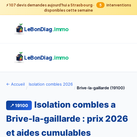
⚡
107
devis demandes aujourd'hui a
Strasbourg
·
5
interventions
disponibles cette semaine
LeBonDiag
.immo
LeBonDiag
.immo
← Accueil
Isolation combles 2026
/
/
Brive-la-gaillarde (19100)
Isolation combles a
📍 19100
Brive-la-gaillarde : prix 2026
et aides cumulables