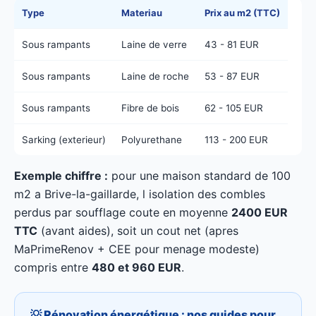
Type
Materiau
Prix au m2 (TTC)
Sous rampants
Laine de verre
43 - 81 EUR
Sous rampants
Laine de roche
53 - 87 EUR
Sous rampants
Fibre de bois
62 - 105 EUR
Sarking (exterieur)
Polyurethane
113 - 200 EUR
Exemple chiffre :
pour une maison standard de 100
m2 a Brive-la-gaillarde, l isolation des combles
perdus par soufflage coute en moyenne
2400 EUR
TTC
(avant aides), soit un cout net (apres
MaPrimeRenov + CEE pour menage modeste)
compris entre
480 et 960 EUR
.
💡 Rénovation énergétique : nos guides pour