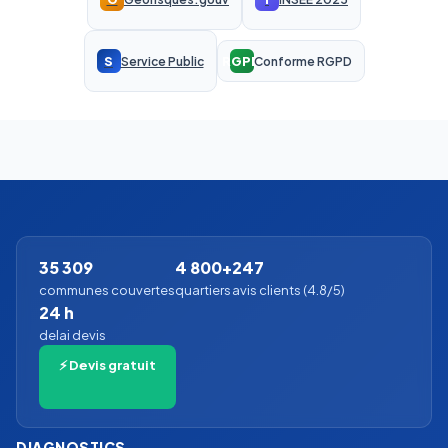
S
RGPD
Service Public
Conforme RGPD
35 309
4 800+
247
communes couvertes
quartiers
avis clients (4.8/5)
24 h
delai devis
⚡ Devis gratuit
DIAGNOSTICS