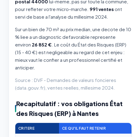
postal 44000
lui-meme, pas sur toute la commune,
pour refleter votre micro-marche.
991 ventes
ont
servi de base a l'analyse du millesime 2024.
Sur un bien de 70 m² au prix median, une decote de 10
% liee a un diagnostic defavorable represente
environ
26 852 €
. Le coût du État des Risques (ERP)
(15 - 40 €) est negligeable au regard de cet enjeu :
mieux vaut le confier a un professionnel certifié et
anticiper.
Source : DVF - Demandes de valeurs foncieres
(data.gouv.fr), ventes reelles, millesime 2024.
Recapitulatif : vos obligations État
des Risques (ERP) à Nantes
CRITERE
CE QU'IL FAUT RETENIR