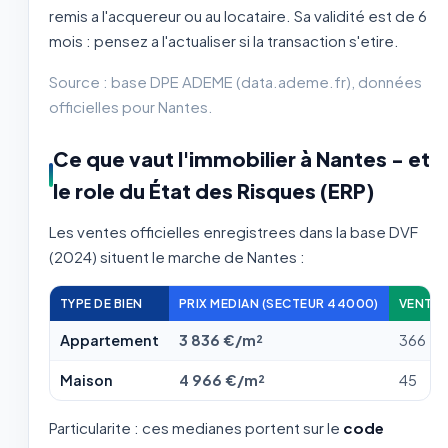
remis a l'acquereur ou au locataire. Sa validité est de 6
mois : pensez a l'actualiser si la transaction s'etire.
Source : base DPE ADEME (data.ademe.fr), données
officielles pour Nantes.
Ce que vaut l'immobilier à Nantes - et
le role du État des Risques (ERP)
Les ventes officielles enregistrees dans la base DVF
(2024) situent le marche de Nantes :
TYPE DE BIEN
PRIX MEDIAN (SECTEUR 44000)
VENTES
Appartement
3 836 €/m²
366
Maison
4 966 €/m²
45
Particularite : ces medianes portent sur le
code