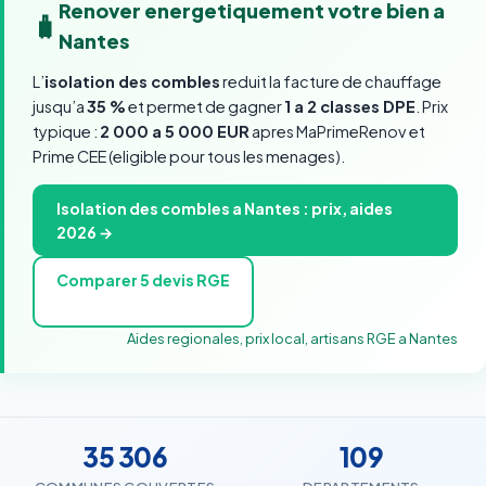
Renover energetiquement votre bien a
🧳
Nantes
L’
isolation des combles
reduit la facture de chauffage
jusqu’a
35 %
et permet de gagner
1 a 2 classes DPE
. Prix
typique :
2 000 a 5 000 EUR
apres MaPrimeRenov et
Prime CEE (eligible pour tous les menages).
Isolation des combles a Nantes : prix, aides
2026 →
Comparer 5 devis RGE
Aides regionales, prix local, artisans RGE a Nantes
35 306
109