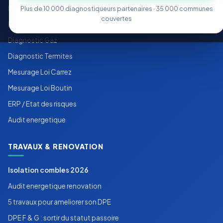
Diagnostic Plomb (CREP)
Plus de 10 000 diagnostiqueurs partenaires · 35 000 communes
couvertes
Diagnostic Electricite
Diagnostic Gaz
Diagnostic Termites
Mesurage Loi Carrez
Mesurage Loi Boutin
ERP / Etat des risques
Audit energetique
TRAVAUX & RENOVATION
Isolation combles 2026
Audit energetique renovation
5 travaux pour ameliorer son DPE
DPE F & G : sortir du statut passoire