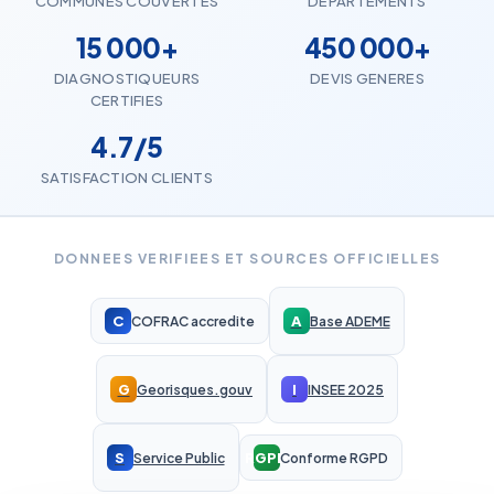
COMMUNES COUVERTES
DEPARTEMENTS
15 000+
450 000+
DIAGNOSTIQUEURS
DEVIS GENERES
CERTIFIES
4.7/5
SATISFACTION CLIENTS
DONNEES VERIFIEES ET SOURCES OFFICIELLES
C
A
COFRAC accredite
Base ADEME
G
I
Georisques.gouv
INSEE 2025
S
RGPD
Service Public
Conforme RGPD