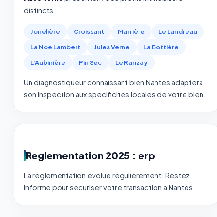
distincts.
Jonelière
Croissant
Marrière
Le Landreau
La Noe Lambert
Jules Verne
La Bottière
L'Aubinière
Pin Sec
Le Ranzay
Un diagnostiqueur connaissant bien Nantes adaptera
son inspection aux specificites locales de votre bien.
Reglementation 2025 : erp
La reglementation evolue regulierement. Restez
informe pour securiser votre transaction a Nantes.