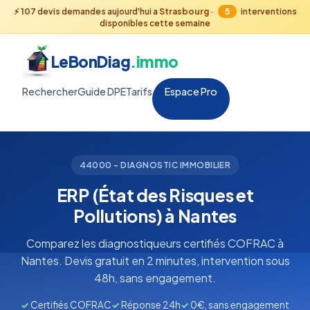
⚡
107
devis demandes aujourd'hui a
Strasbourg
·
5
interventions
disponibles cette semaine
LeBonDiag
.immo
Rechercher
Guide DPE
Tarifs
Espace Pro
44000 - DIAGNOSTIC IMMOBILIER
ERP (État des Risques et
Pollutions) à Nantes
Comparez les diagnostiqueurs certifiés COFRAC à
Nantes. Devis gratuit en 2 minutes, intervention sous
48h, sans engagement.
✓
Certifiés COFRAC
✓
Réponse 24h
✓
0€, sans engagement