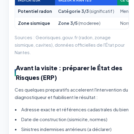
INDICATEUR
VALEUR À NANTES
CE QUE
Potentiel radon
Catégorie 3/3
(significatif)
Mentio
Zone sismique
Zone 3/5
(moderee)
Normes
Sources : Georisques.gouv.fr (radon, zonage
sismique, cavites), données officielles de l'État pour
Nantes.
Avant la visite : préparer le État des
Risques (ERP)
Ces quelques preparatifs accelerent l'intervention du
diagnostiqueur et fiabilisent le résultat :
Adresse exacte et références cadastrales du bien
Date de construction (sismicite, normes)
Sinistres indemnises antérieurs (a déclarer)