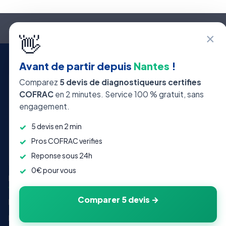
×
👋
Avant de partir depuis
Nantes
!
Comparez
5 devis de diagnostiqueurs certifies
35 309
4 800+
247
COFRAC
en 2 minutes. Service 100 % gratuit, sans
communes couvertes
quartiers
avis clients (4.8/5)
engagement.
24 h
delai devis
5 devis en 2 min
⚡ Devis gratuit
Pros COFRAC verifies
Reponse sous 24h
0€ pour vous
DIAGNOSTICS
Comparer 5 devis →
DPE - Performance energetique
Diagnostic Amiante