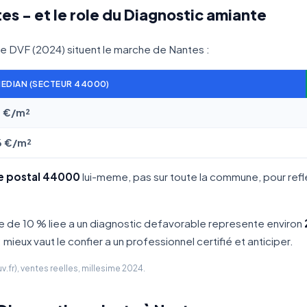
es - et le role du Diagnostic amiante
se DVF (2024) situent le marche de Nantes :
MEDIAN (SECTEUR 44000)
6 €/m²
6 €/m²
e postal 44000
lui-meme, pas sur toute la commune, pour ref
te de 10 % liee a un diagnostic defavorable represente environ
mieux vaut le confier a un professionnel certifié et anticiper.
fr), ventes reelles, millesime 2024.