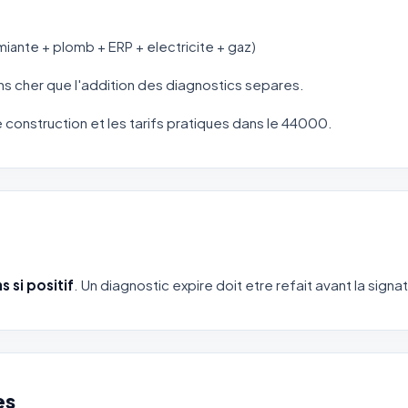
miante + plomb + ERP + electricite + gaz)
s cher que l'addition des diagnostics separes.
de construction et les tarifs pratiques dans le 44000.
ns si positif
. Un diagnostic expire doit etre refait avant la signa
es