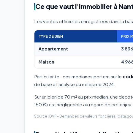
Ce que vaut l'immobilier à Nant
Les ventes officielles enregistrees dans la ba
TYPE DE BIEN
PRIX 
Appartement
3 83
Maison
4 96
Particularite : ces medianes portent sur le
cod
de base a l'analyse du millesime 2024.
Sur un bien de 70 m² au prix median, une deco
150 €) est negligeable au regard de cet enjeu : 
Source : DVF - Demandes de valeurs foncieres (data.gouv.