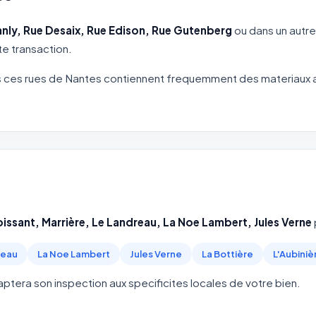
anly, Rue Desaix, Rue Edison, Rue Gutenberg
ou dans un autre
te transaction.
ces rues de Nantes contiennent frequemment des materiaux am
oissant, Marrière, Le Landreau, La Noe Lambert, Jules Verne
reau
La Noe Lambert
Jules Verne
La Bottière
L'Aubiniè
tera son inspection aux specificites locales de votre bien.