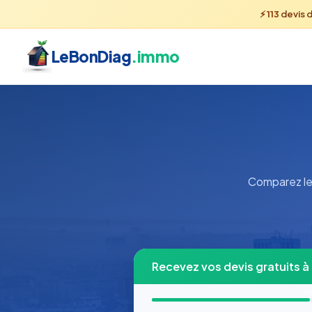
⚡
113
devis 
LeBonDiag
.immo
Comparez les
Recevez vos devis gratuits à