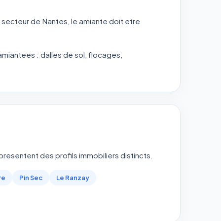
 secteur de Nantes, le amiante doit etre
iantees : dalles de sol, flocages,
presentent des profils immobiliers distincts.
re
Pin Sec
Le Ranzay