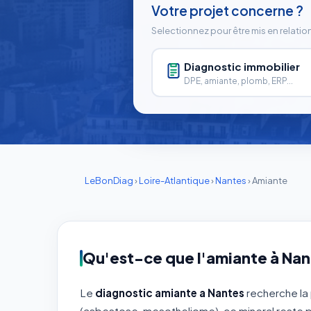
Votre projet concerne ?
Selectionnez pour être mis en relatio
Diagnostic immobilier
DPE, amiante, plomb, ERP...
LeBonDiag
›
Loire-Atlantique
›
Nantes
›
Amiante
Qu'est-ce que l'amiante à Nan
Le
diagnostic amiante a Nantes
recherche la 
(asbestose, mesotheliome), ce mineral reste