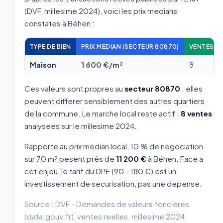
(DVF, millesime 2024), voici les prix medians
constates à Béhen :
TYPE DE BIEN
PRIX MEDIAN (SECTEUR 80870)
VENTES A
Maison
1 600 €/m²
8
Ces valeurs sont propres au
secteur 80870
: elles
peuvent differer sensiblement des autres quartiers
de la commune. Le marche local reste actif :
8 ventes
analysees sur le millesime 2024.
Rapporte au prix median local, 10 % de negociation
sur 70 m² pesent près de
11 200 €
à Béhen. Face a
cet enjeu, le tarif du DPE (90 - 180 €) est un
investissement de securisation, pas une depense.
Source : DVF - Demandes de valeurs foncieres
(data.gouv.fr), ventes reelles, millesime 2024.