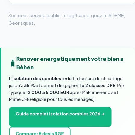
Sources : service-public.fr, legifrance.gouv.fr, ADEME,
Georisques.
Renover energetiquement votre bien a
🧳
Béhen
L’
isolation des combles
reduit la facture de chauffage
jusqu’a
35 %
et permet de gagner
1 a 2 classes DPE
. Prix
typique :
2 000 a 5 000 EUR
apres MaPrimeRenov et
Prime CEE (eligible pour tous les menages).
Guide complet isolation combles 2026 →
Comparer 5 devis RGE