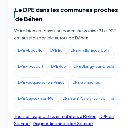
Le DPE dans les communes proches
de Béhen
Votre bien est dans une commune voisine ? Le DPE
est aussi disponible autour de Béhen :
DPE Abbeville
DPE Eu
DPE Friville-Escarbotin
DPE Flixecourt
DPE Rue
DPE Blangy-sur-Bresle
DPE Feuquières-en-Vimeu
DPE Gamaches
DPE Cayeux-sur-Mer
DPE Saint-Valery-sur-Somme
Tous les diagnostics immobiliers à Béhen
·
DPE en
Somme
·
Diagnostic immobilier Somme