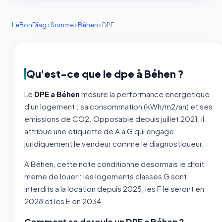
LeBonDiag
›
Somme
›
Béhen
›
DPE
Qu'est-ce que le dpe à Béhen ?
Le
DPE a Béhen
mesure la performance energetique
d'un logement : sa consommation (kWh/m2/an) et ses
emissions de CO2. Opposable depuis juillet 2021, il
attribue une etiquette de A a G qui engage
juridiquement le vendeur comme le diagnostiqueur.
A Béhen, cette note conditionne desormais le droit
meme de louer : les logements classes G sont
interdits a la location depuis 2025, les F le seront en
2028 et les E en 2034.