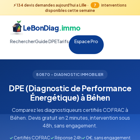
⚡
134
devis demandes aujourd'hui a
Lille
·
7
interventions
disponibles cette semaine
LeBonDiag
.immo
Rechercher
Guide DPE
Tarifs
Espace Pro
80870 - DIAGNOSTIC IMMOBILIER
DPE (Diagnostic de Performance
Énergétique) à Béhen
Comparez les diagnostiqueurs certifiés COFRAC à
Béhen. Devis gratuit en 2 minutes, intervention sous
48h, sans engagement.
✓
Certifiés COFRAC
✓
Réponse 24h
✓
0€, sans engagement