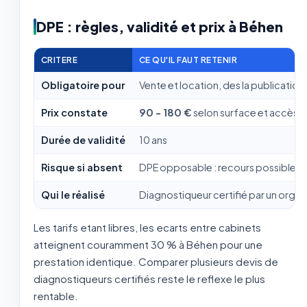
DPE : règles, validité et prix à Béhen
CRITERE
CE QU'IL FAUT RETENIR
Obligatoire pour
Vente et location, des la publication
Prix constate
90 - 180 €
selon surface et accès
Durée de validité
10 ans
Risque si absent
DPE opposable : recours possible de
Qui le réalisé
Diagnostiqueur certifié par un org
Les tarifs etant libres, les ecarts entre cabinets
atteignent couramment 30 % à Béhen pour une
prestation identique. Comparer plusieurs devis de
diagnostiqueurs certifiés reste le reflexe le plus
rentable.