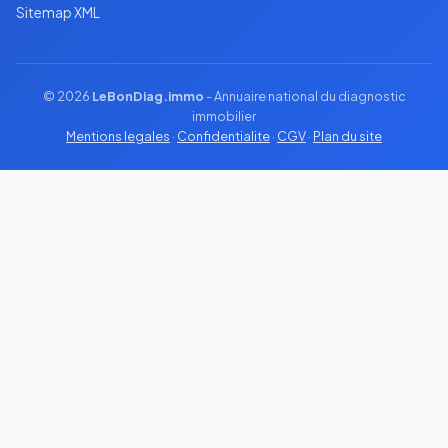
Sitemap XML
© 2026
LeBonDiag.immo
- Annuaire national du diagnostic
immobilier
Mentions legales
·
Confidentialite
·
CGV
·
Plan du site