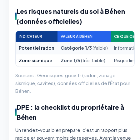
Les risques naturels du sol à Béhen
(données officielles)
INDICATEUR
VALEUR À BÉHEN
CE QUE CELA
Potentiel radon
Catégorie 1/3
(faible)
Information 
Zone sismique
Zone 1/5
(très faible)
Risque limit
Sources : Georisques.gouv.fr (radon, zonage
sismique, cavites), données officielles de l'État pour
Béhen.
DPE : la checklist du propriétaire à
Béhen
Un rendez-vous bien prepare, c'est un rapport plus
rapide et souvent moins de reserves. Avant la venue