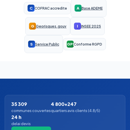
C
A
COFRAC accredite
Base ADEME
G
I
Georisques.gouv
INSEE 2025
S
RGPD
Service Public
Conforme RGPD
35 309
4 800+
247
communes couvertes
quartiers
avis clients (4.8/5)
24 h
delai devis