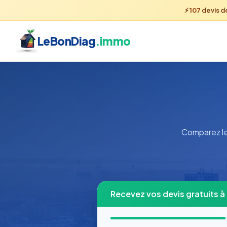
⚡
107
devis d
LeBonDiag
.immo
Comparez le
Recevez vos devis gratuits 