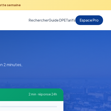
cette semaine
Rechercher
Guide DPE
Tarifs
Espace Pro
n 2 minutes,
2 min · réponse 24h