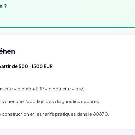
n ?
Béhen
partir de 500-1500 EUR
.
miante + plomb + ERP + electricite + gaz)
s cher que l'addition des diagnostics separes.
de construction et les tarifs pratiques dans le 80870.