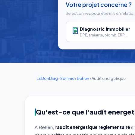
Votre projet concerne ?
Selectionnez pour être mis en relatio
Diagnostic immobilier
DPE, amiante, plomb, ERP...
LeBonDiag
›
Somme
›
Béhen
›
Audit energetique
Qu'est-ce que l'audit energet
A Béhen, l'
audit energetique reglementaire
s'
chemin chiffre pour sortir le bien du mauvais c