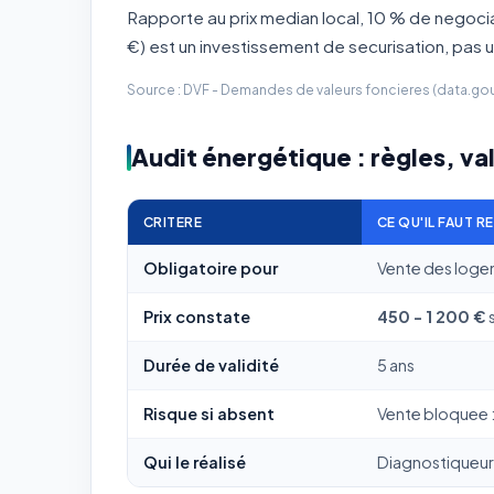
Rapporte au prix median local, 10 % de negoci
€) est un investissement de securisation, pas
Source : DVF - Demandes de valeurs foncieres (data.gouv.
Audit énergétique : règles, val
CRITERE
CE QU'IL FAUT R
Obligatoire pour
Vente des loge
Prix constate
450 - 1 200 €
Durée de validité
5 ans
Risque si absent
Vente bloquee : 
Qui le réalisé
Diagnostiqueur 