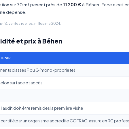
ation sur 70 m² pesent près de
11 200 €
à Béhen. Face a cet enj
 une depense.
fr), ventes reelles, millesime 2024.
idité et prix à Béhen
ETENIR
ments classes F ou G (mono-propriete)
selon surface et accès
l'audit doit être remis des la première visite
certifié par un organisme accredite COFRAC, assure en RC profess