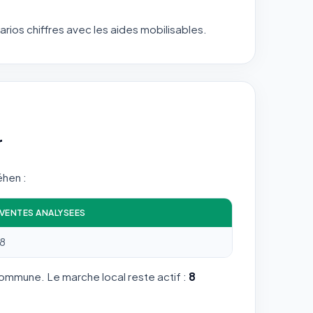
arios chiffres avec les aides mobilisables.
r
éhen :
VENTES ANALYSEES
8
commune. Le marche local reste actif :
8