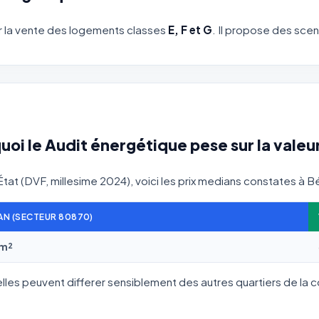
our la vente des logements classes
E, F et G
. Il propose des scen
uoi le Audit énergétique pese sur la valeu
'État (DVF, millesime 2024), voici les prix medians constates à B
AN (SECTEUR 80870)
/m²
elles peuvent differer sensiblement des autres quartiers de la 