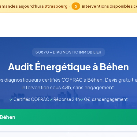
emandes aujourd'hui a
Strasbourg
·
5
interventions disponibles 
80870 - DIAGNOSTIC IMMOBILIER
Audit Énergétique à Béhen
s diagnostiqueurs certifiés COFRAC à Béhen. Devis gratuit e
intervention sous 48h, sans engagement.
✓
Certifiés COFRAC
✓
Réponse 24h
✓
0€, sans engagement
à Béhen