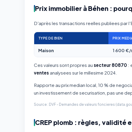
Prix immobilier à Béhen : pourq
D'après les transactions reelles publiees par l
TYPE DE BIEN
PRIX MEDI
Maison
1 600 €
Ces valeurs sont propres au
secteur 80870
: 
ventes
analysees sur le millesime 2024.
Rapporte au prix median local, 10 % de negoci
un investissement de securisation, pas une d
Source : DVF - Demandes de valeurs foncieres (data.gouv.
CREP plomb : règles, validité e