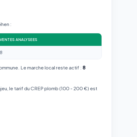
éhen :
VENTES ANALYSEES
8
commune. Le marche local reste actif :
8
jeu, le tarif du CREP plomb (100 - 200 €) est