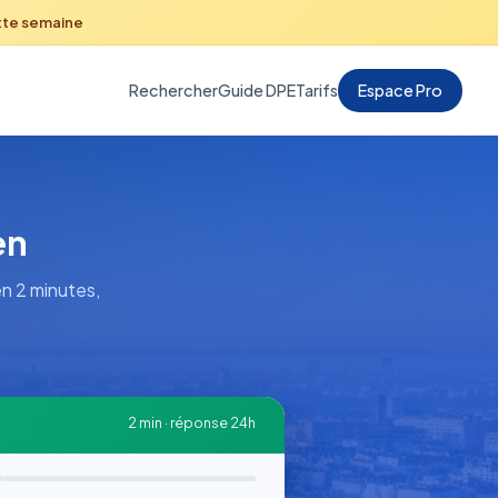
tte semaine
Rechercher
Guide DPE
Tarifs
Espace Pro
en
n 2 minutes,
2 min · réponse 24h