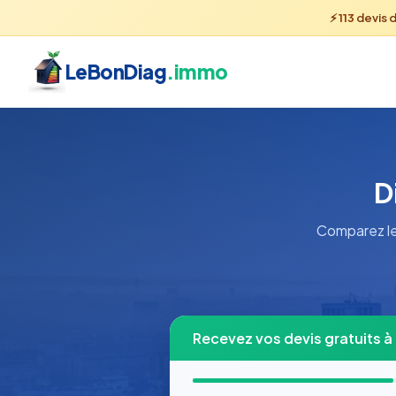
⚡
113
devis 
LeBonDiag
.immo
D
Comparez le
Recevez vos devis gratuits 