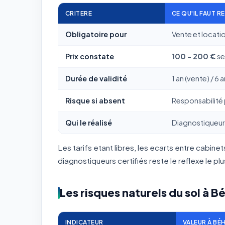
CRITERE
CE QU'IL FAUT R
Obligatoire pour
Vente et locati
Prix constate
100 - 200 €
se
Durée de validité
1 an (vente) / 6 a
Risque si absent
Responsabilité p
Qui le réalisé
Diagnostiqueur 
Les tarifs etant libres, les ecarts entre cabi
diagnostiqueurs certifiés reste le reflexe le pl
Les risques naturels du sol à B
INDICATEUR
VALEUR À BÉ