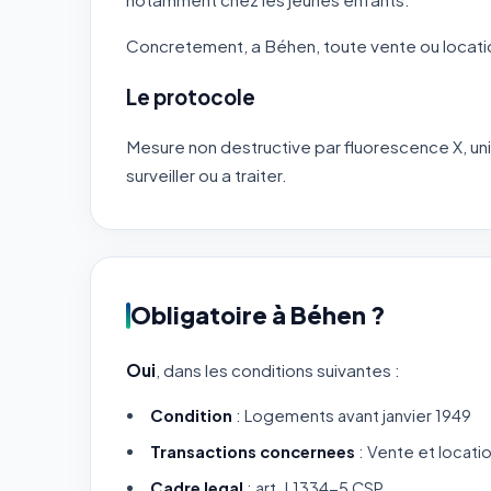
Concretement, a Béhen, toute vente ou location
Le protocole
Mesure non destructive par fluorescence X, uni
surveiller ou a traiter.
Obligatoire à Béhen ?
Oui
, dans les conditions suivantes :
Condition
: Logements avant janvier 1949
Transactions concernees
: Vente et locati
Cadre legal
: art. L1334-5 CSP