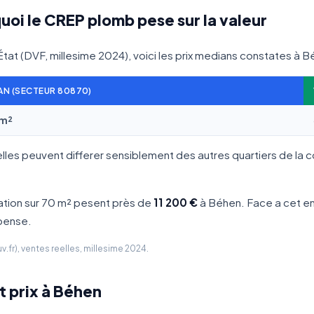
uoi le CREP plomb pese sur la valeur
'État (DVF, millesime 2024), voici les prix medians constates à B
AN (SECTEUR 80870)
/m²
elles peuvent differer sensiblement des autres quartiers de la 
ation sur 70 m² pesent près de
11 200 €
à Béhen. Face a cet en
epense.
fr), ventes reelles, millesime 2024.
t prix à Béhen