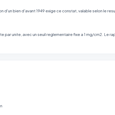
 d'un bien d'avant 1949 exige ce constat, valable selon le resu
te par unite, avec un seuil reglementaire fixe a 1 mg/cm2. Le 
on