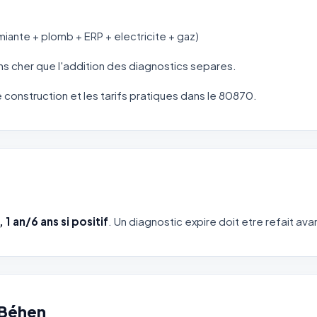
miante + plomb + ERP + electricite + gaz)
s cher que l'addition des diagnostics separes.
de construction et les tarifs pratiques dans le 80870.
f, 1 an/6 ans si positif
. Un diagnostic expire doit etre refait avan
 Béhen