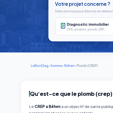
Votre projet concerne ?
Selectionnez pour être mis en relatio
Diagnostic immobilier
DPE, amiante, plomb, ERP...
LeBonDiag
›
Somme
›
Béhen
›
Plomb (CREP)
Qu'est-ce que le plomb (crep)
Le
CREP a Béhen
a un objectif de sante publiq
notamment chez les jeunes enfants.