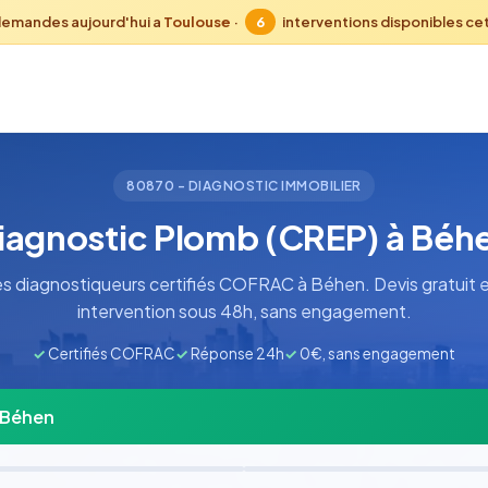
demandes aujourd'hui a
Toulouse
·
6
interventions disponibles ce
80870 - DIAGNOSTIC IMMOBILIER
iagnostic Plomb (CREP) à Béh
s diagnostiqueurs certifiés COFRAC à Béhen. Devis gratuit e
intervention sous 48h, sans engagement.
✓
Certifiés COFRAC
✓
Réponse 24h
✓
0€, sans engagement
à Béhen