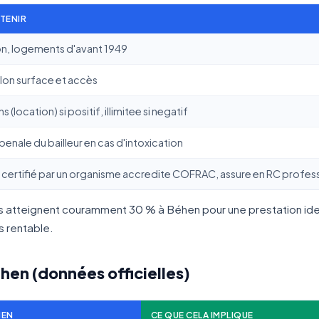
ETENIR
on, logements d'avant 1949
lon surface et accès
ns (location) si positif, illimitee si negatif
enale du bailleur en cas d'intoxication
certifié par un organisme accredite COFRAC, assure en RC profess
nets atteignent couramment 30 % à Béhen pour une prestation id
us rentable.
éhen (données officielles)
HEN
CE QUE CELA IMPLIQUE