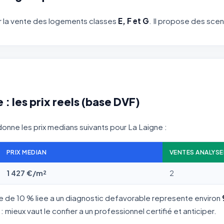
our la vente des logements classes
E, F et G
. Il propose des scen
: les prix reels (base DVF)
onne les prix medians suivants pour La Laigne :
PRIX MEDIAN
VENTES ANALYSE
1 427 €/m²
2
te de 10 % liee a un diagnostic defavorable represente environ
mieux vaut le confier a un professionnel certifié et anticiper.