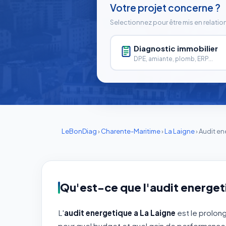
Votre projet concerne ?
Selectionnez pour être mis en relatio
Diagnostic immobilier
DPE, amiante, plomb, ERP...
LeBonDiag
›
Charente-Maritime
›
La Laigne
›
Audit en
Qu'est-ce que l'audit energeti
L'
audit energetique a La Laigne
est le prolon
pour quel budget et quel gain de performance