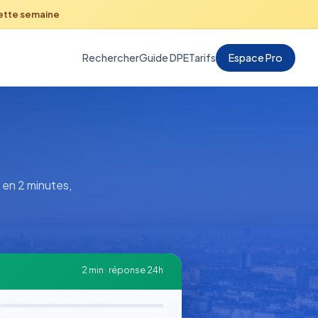
cette semaine
Rechercher
Guide DPE
Tarifs
Espace Pro
 en 2 minutes,
2 min · réponse 24h