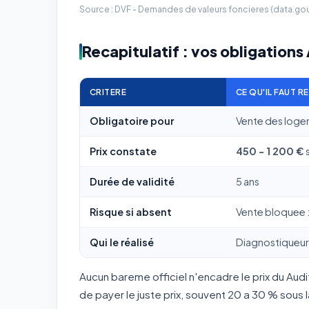
Source : DVF - Demandes de valeurs foncieres (data.gouv.
Recapitulatif : vos obligations
CRITERE
CE QU'IL FAUT R
Obligatoire pour
Vente des loge
Prix constate
450 - 1 200 €
Durée de validité
5 ans
Risque si absent
Vente bloquee : 
Qui le réalisé
Diagnostiqueur 
Aucun bareme officiel n'encadre le prix du Aud
de payer le juste prix, souvent 20 a 30 % sous 