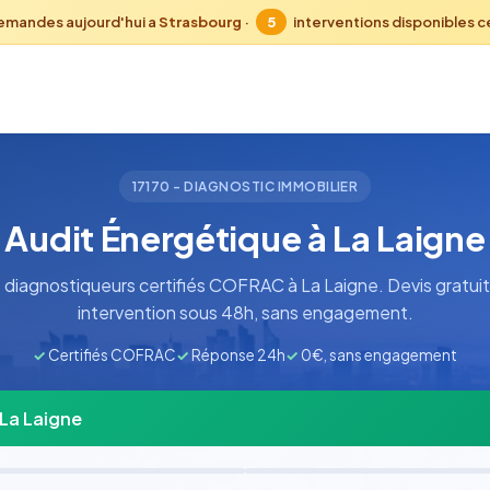
emandes aujourd'hui a
Strasbourg
·
5
interventions disponibles 
17170 - DIAGNOSTIC IMMOBILIER
Audit Énergétique à La Laigne
diagnostiqueurs certifiés COFRAC à La Laigne. Devis gratuit
intervention sous 48h, sans engagement.
✓
Certifiés COFRAC
✓
Réponse 24h
✓
0€, sans engagement
 La Laigne