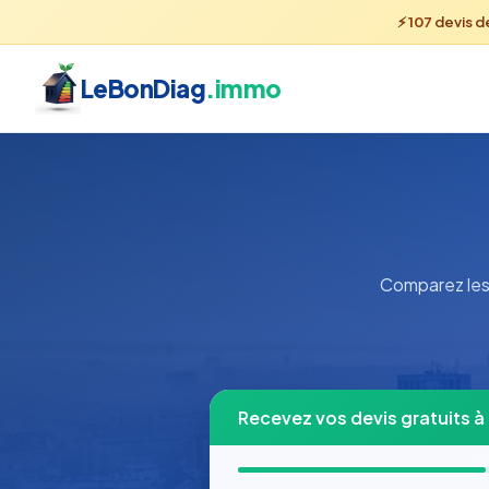
⚡
107
devis d
LeBonDiag
.immo
Comparez les 
Recevez vos devis gratuits à