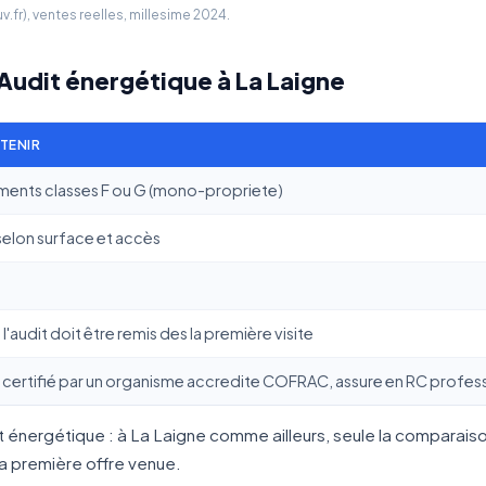
fr), ventes reelles, millesime 2024.
 Audit énergétique à La Laigne
ETENIR
ments classes F ou G (mono-propriete)
selon surface et accès
l'audit doit être remis des la première visite
certifié par un organisme accredite COFRAC, assure en RC profess
it énergétique : à La Laigne comme ailleurs, seule la comparai
la première offre venue.