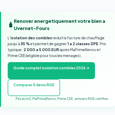
Renover energetiquement votre bien a
🧳
Uvernet-Fours
L’
isolation des combles
reduit la facture de chauffage
jusqu’a
35 %
et permet de gagner
1 a 2 classes DPE
. Prix
typique :
2 000 a 5 000 EUR
apres MaPrimeRenov et
Prime CEE (eligible pour tous les menages).
Guide complet isolation combles 2026 →
Comparer 5 devis RGE
Prix au m2, MaPrimeRenov, Prime CEE, artisans RGE certifies