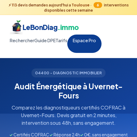
⚡
113
devis demandes aujourd'hui a
Toulouse
·
6
interventions
disponibles cette semaine
LeBonDiag
.immo
Rechercher
Guide DPE
Tarifs
Espace Pro
04400 - DIAGNOSTIC IMMOBILIER
Audit Énergétique à Uvernet-
Fours
Comparez les diagnostiqueurs certifiés COFRAC à
Uvernet-Fours. Devis gratuit en 2 minutes,
intervention sous 48h, sans engagement.
✓
Certifiés COFRAC
✓
Réponse 24h
✓
0€, sans engagement