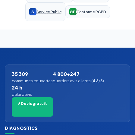
S
RGPD
Service Public
Conforme RGPD
35 309
4 800+
247
communes couvertes
quartiers
avis clients (4.8/5)
24 h
delai devis
⚡ Devis gratuit
DIAGNOSTICS