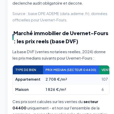
declenche audit obligatoire et decote.
Source : base DPE ADEME (data.ademe.fr), données
officielles pour Uvernet-Fours.
Marché immobilier de Uvernet-Fours
: les prix reels (base DVF)
La base DVF (ventes notariees reelles, 2024) donne
les prix medians suivants pour Uvernet-Fours :
TYPE DE BIEN
PRIX MEDIAN (SECTEUR 04400)
VENTES
Appartement
2 708 €/m²
107
Maison
1 826 €/m²
6
Ces prix sont calcules sur les ventes du
secteur
04400
uniquement - et non sur l'ensemble de la