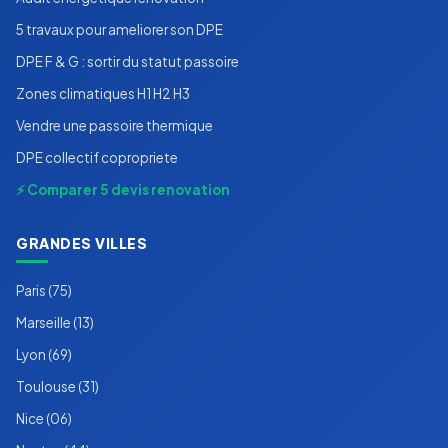
5 travaux pour ameliorer son DPE
DPE F & G : sortir du statut passoire
Zones climatiques H1 H2 H3
Vendre une passoire thermique
DPE collectif copropriete
⚡ Comparer 5 devis renovation
GRANDES VILLES
Paris (75)
Marseille (13)
Lyon (69)
Toulouse (31)
Nice (06)