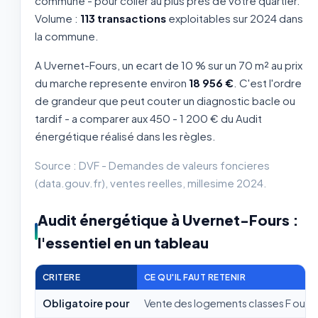
commune - pour coller au plus près de votre quartier.
Volume :
113 transactions
exploitables sur 2024 dans
la commune.
A Uvernet-Fours, un ecart de 10 % sur un 70 m² au prix
du marche represente environ
18 956 €
. C'est l'ordre
de grandeur que peut couter un diagnostic bacle ou
tardif - a comparer aux 450 - 1 200 € du Audit
énergétique réalisé dans les règles.
Source : DVF - Demandes de valeurs foncieres
(data.gouv.fr), ventes reelles, millesime 2024.
Audit énergétique à Uvernet-Fours :
l'essentiel en un tableau
CRITERE
CE QU'IL FAUT RETENIR
Obligatoire pour
Vente des logements classes F ou G