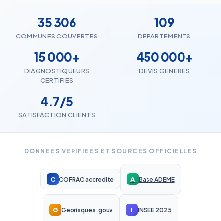
35 306
109
COMMUNES COUVERTES
DEPARTEMENTS
15 000+
450 000+
DIAGNOSTIQUEURS
DEVIS GENERES
CERTIFIES
4.7/5
SATISFACTION CLIENTS
DONNEES VERIFIEES ET SOURCES OFFICIELLES
C
A
COFRAC accredite
Base ADEME
G
I
Georisques.gouv
INSEE 2025