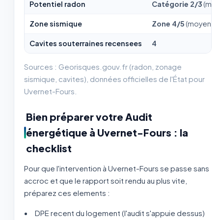
Potentiel radon
Catégorie 2/3
(moy
Zone sismique
Zone 4/5
(moyenne
Cavites souterraines recensees
4
Sources : Georisques.gouv.fr (radon, zonage
sismique, cavites), données officielles de l'État pour
Uvernet-Fours.
Bien préparer votre Audit
énergétique à Uvernet-Fours : la
checklist
Pour que l'intervention à Uvernet-Fours se passe sans
accroc et que le rapport soit rendu au plus vite,
préparez ces elements :
DPE recent du logement (l'audit s'appuie dessus)