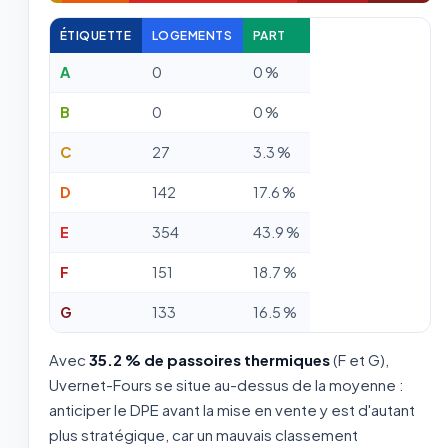
ÉTIQUETTE
LOGEMENTS
PART
A
0
0 %
B
0
0 %
C
27
3.3 %
D
142
17.6 %
E
354
43.9 %
F
151
18.7 %
G
133
16.5 %
Avec
35.2 % de passoires thermiques
(F et G),
Uvernet-Fours se situe au-dessus de la moyenne :
anticiper le DPE avant la mise en vente y est d'autant
plus stratégique, car un mauvais classement