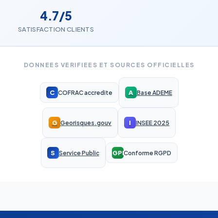
4.7/5
SATISFACTION CLIENTS
DONNEES VERIFIEES ET SOURCES OFFICIELLES
C
A
COFRAC accredite
Base ADEME
G
I
Georisques.gouv
INSEE 2025
S
RGPD
Service Public
Conforme RGPD