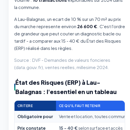
la commune.
A Lau-Balagnas, un ecart de 10 % sur un 70 m² au prix
du marche represente environ
26 600 €
. C'est l'ordre
de grandeur que peut couter un diagnostic bacle ou
tardif - a comparer aux 15 - 40 € du État des Risques
(ERP) réalisé dans les règles.
Source : DVF - Demandes de valeurs foncieres
(data.gouv.fr), ventes reelles, millesime 2024.
État des Risques (ERP) à Lau-
Balagnas : l'essentiel en un tableau
CRITERE
CE QU'IL FAUT RETENIR
Obligatoire pour
Vente et location, toutes communes
Prix constate
15 - 40 €
selon surface et accès