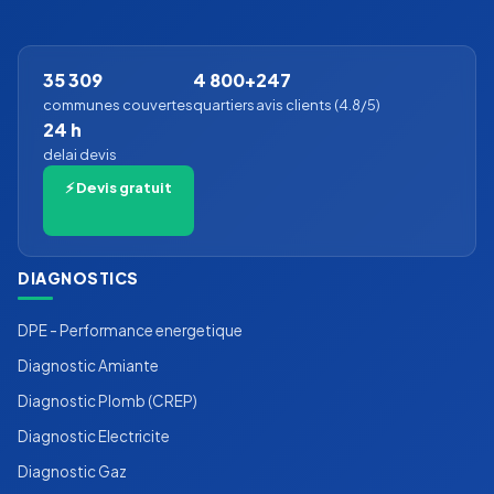
35 309
4 800+
247
communes couvertes
quartiers
avis clients (4.8/5)
24 h
delai devis
⚡ Devis gratuit
DIAGNOSTICS
DPE - Performance energetique
Diagnostic Amiante
Diagnostic Plomb (CREP)
Diagnostic Electricite
Diagnostic Gaz