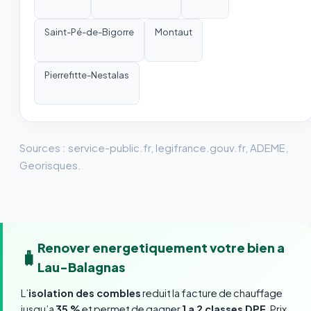
Saint-Pé-de-Bigorre
Montaut
Pierrefitte-Nestalas
Sources : service-public.fr, legifrance.gouv.fr, ADEME,
Georisques.
Renover energetiquement votre bien a
🧳
Lau-Balagnas
L’
isolation des combles
reduit la facture de chauffage
jusqu’a
35 %
et permet de gagner
1 a 2 classes DPE
. Prix