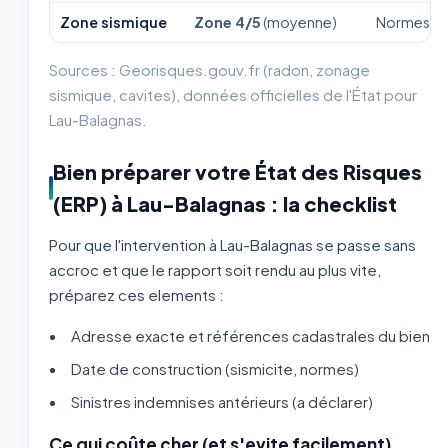
Zone sismique
Zone 4/5
(moyenne)
Normes par
Sources : Georisques.gouv.fr (radon, zonage
sismique, cavites), données officielles de l'État pour
Lau-Balagnas.
Bien préparer votre État des Risques
(ERP) à Lau-Balagnas : la checklist
Pour que l'intervention à Lau-Balagnas se passe sans
accroc et que le rapport soit rendu au plus vite,
préparez ces elements :
Adresse exacte et références cadastrales du bien
Date de construction (sismicite, normes)
Sinistres indemnises antérieurs (a déclarer)
Ce qui coûte cher (et s'evite facilement)