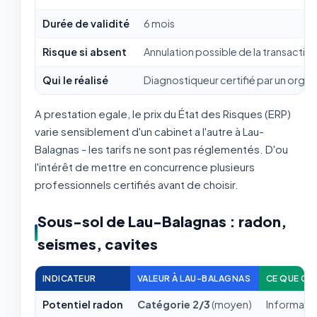
Durée de validité
6 mois
Risque si absent
Annulation possible de la transactio
Qui le réalisé
Diagnostiqueur certifié par un org
A prestation egale, le prix du État des Risques (ERP)
varie sensiblement d'un cabinet a l'autre à Lau-
Balagnas - les tarifs ne sont pas réglementés. D'ou
l'intérêt de mettre en concurrence plusieurs
professionnels certifiés avant de choisir.
Sous-sol de Lau-Balagnas : radon,
seismes, cavites
INDICATEUR
VALEUR À LAU-BALAGNAS
CE QUE CEL
Potentiel radon
Catégorie 2/3
(moyen)
Informatio