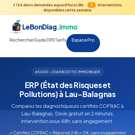
⚡
134
devis demandes aujourd'hui a
Lille
·
7
interventions
disponibles cette semaine
LeBonDiag
.immo
Rechercher
Guide DPE
Tarifs
Espace Pro
65400 - DIAGNOSTIC IMMOBILIER
ERP (État des Risques et
Pollutions) à Lau-Balagnas
Comparez les diagnostiqueurs certifiés COFRAC à
Lau-Balagnas. Devis gratuit en 2 minutes,
intervention sous 48h, sans engagement.
✓
Certifiés COFRAC
✓
Réponse 24h
✓
0€, sans engagement