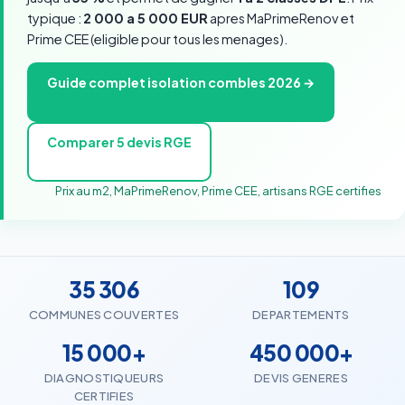
typique :
2 000 a 5 000 EUR
apres MaPrimeRenov et
Prime CEE (eligible pour tous les menages).
Guide complet isolation combles 2026 →
Comparer 5 devis RGE
Prix au m2, MaPrimeRenov, Prime CEE, artisans RGE certifies
35 306
109
COMMUNES COUVERTES
DEPARTEMENTS
15 000+
450 000+
DIAGNOSTIQUEURS
DEVIS GENERES
CERTIFIES