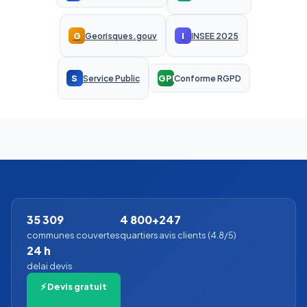
G
I
Georisques.gouv
INSEE 2025
S
RGPD
Service Public
Conforme RGPD
35 309
4 800+
247
communes couvertes
quartiers
avis clients (4.8/5)
24 h
delai devis
⚡ Devis gratuit