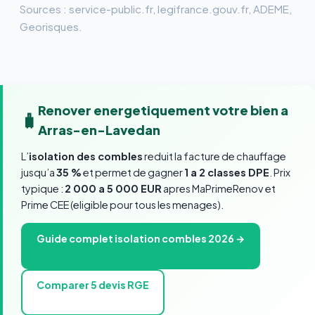
Sources : service-public.fr, legifrance.gouv.fr, ADEME,
Georisques.
Renover energetiquement votre bien a
🧳
Arras-en-Lavedan
L’
isolation des combles
reduit la facture de chauffage
jusqu’a
35 %
et permet de gagner
1 a 2 classes DPE
. Prix
typique :
2 000 a 5 000 EUR
apres MaPrimeRenov et
Prime CEE (eligible pour tous les menages).
Guide complet isolation combles 2026 →
Comparer 5 devis RGE