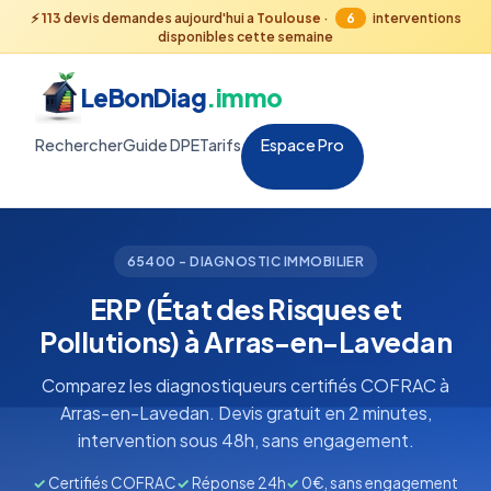
⚡
113
devis demandes aujourd'hui a
Toulouse
·
6
interventions
disponibles cette semaine
LeBonDiag
.immo
Rechercher
Guide DPE
Tarifs
Espace Pro
65400 - DIAGNOSTIC IMMOBILIER
ERP (État des Risques et
Pollutions) à Arras-en-Lavedan
Comparez les diagnostiqueurs certifiés COFRAC à
Arras-en-Lavedan. Devis gratuit en 2 minutes,
intervention sous 48h, sans engagement.
✓
Certifiés COFRAC
✓
Réponse 24h
✓
0€, sans engagement