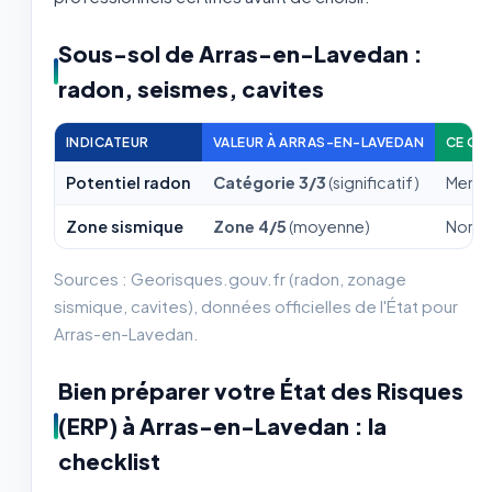
Sous-sol de Arras-en-Lavedan :
radon, seismes, cavites
INDICATEUR
VALEUR À ARRAS-EN-LAVEDAN
CE QU
Potentiel radon
Catégorie 3/3
(significatif)
Mentio
Zone sismique
Zone 4/5
(moyenne)
Normes
Sources : Georisques.gouv.fr (radon, zonage
sismique, cavites), données officielles de l'État pour
Arras-en-Lavedan.
Bien préparer votre État des Risques
(ERP) à Arras-en-Lavedan : la
checklist