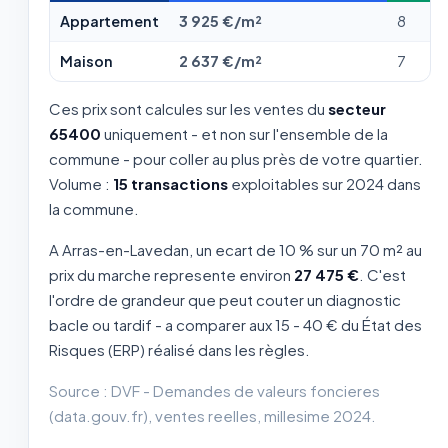
Appartement
3 925 €/m²
8
Maison
2 637 €/m²
7
Ces prix sont calcules sur les ventes du
secteur
65400
uniquement - et non sur l'ensemble de la
commune - pour coller au plus près de votre quartier.
Volume :
15 transactions
exploitables sur 2024 dans
la commune.
A Arras-en-Lavedan, un ecart de 10 % sur un 70 m² au
prix du marche represente environ
27 475 €
. C'est
l'ordre de grandeur que peut couter un diagnostic
bacle ou tardif - a comparer aux 15 - 40 € du État des
Risques (ERP) réalisé dans les règles.
Source : DVF - Demandes de valeurs foncieres
(data.gouv.fr), ventes reelles, millesime 2024.