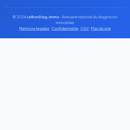
© 2026
LeBonDiag.immo
- Annuaire national du diagnostic
immobilier
Mentions legales
·
Confidentialite
·
CGV
·
Plan du site