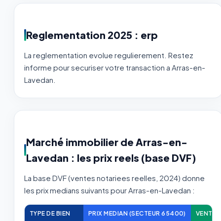
Reglementation 2025 : erp
La reglementation evolue regulierement. Restez
informe pour securiser votre transaction a Arras-en-
Lavedan.
Marché immobilier de Arras-en-
Lavedan : les prix reels (base DVF)
La base DVF (ventes notariees reelles, 2024) donne
les prix medians suivants pour Arras-en-Lavedan :
TYPE DE BIEN
PRIX MEDIAN (SECTEUR 65400)
VENTES