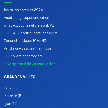
Isolation combles 2026
Audit energetique renovation
5 travaux pour ameliorer son DPE
DPE F & G : sortir du statut passoire
Zones climatiques H1 H2 H3
Vendre une passoire thermique
DPE collectif copropriete
⚡ Comparer 5 devis renovation
GRANDES VILLES
Paris (75)
Marseille (13)
Lyon (69)