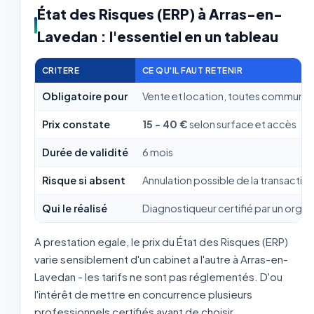
État des Risques (ERP) à Arras-en-
Lavedan : l'essentiel en un tableau
CRITERE
CE QU'IL FAUT RETENIR
Obligatoire pour
Vente et location, toutes communes
Prix constate
15 - 40 €
selon surface et accès
Durée de validité
6 mois
Risque si absent
Annulation possible de la transactio
Qui le réalisé
Diagnostiqueur certifié par un org
A prestation egale, le prix du État des Risques (ERP)
varie sensiblement d'un cabinet a l'autre à Arras-en-
Lavedan - les tarifs ne sont pas réglementés. D'ou
l'intérêt de mettre en concurrence plusieurs
professionnels certifiés avant de choisir.