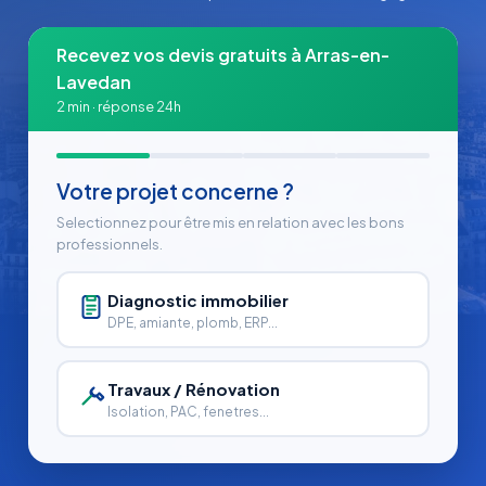
Recevez vos devis gratuits à Arras-en-
Lavedan
2 min · réponse 24h
Votre projet concerne ?
Selectionnez pour être mis en relation avec les bons
professionnels.
Diagnostic immobilier
DPE, amiante, plomb, ERP...
Travaux / Rénovation
Isolation, PAC, fenetres...