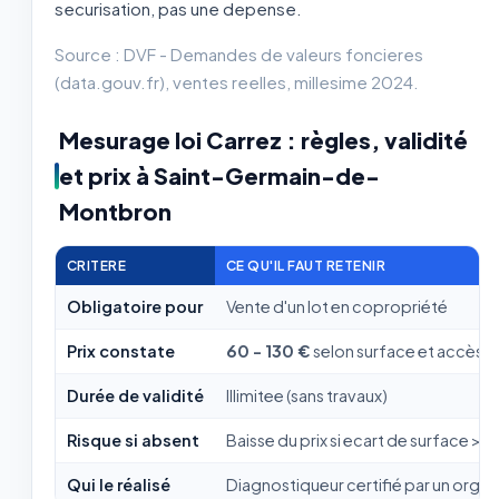
securisation, pas une depense.
Source : DVF - Demandes de valeurs foncieres
(data.gouv.fr), ventes reelles, millesime 2024.
Mesurage loi Carrez : règles, validité
et prix à Saint-Germain-de-
Montbron
CRITERE
CE QU'IL FAUT RETENIR
Obligatoire pour
Vente d'un lot en copropriété
Prix constate
60 - 130 €
selon surface et accès
Durée de validité
Illimitee (sans travaux)
Risque si absent
Baisse du prix si ecart de surface > 5
Qui le réalisé
Diagnostiqueur certifié par un org