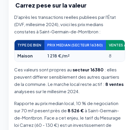
Carrez pese sur la valeur
D'après les transactions reelles publiees par l'État
(DVF, millesime 2024), voici les prix medians
constates à Saint-Germain-de-Montbron :
TYPE DE BIEN
PRIX MEDIAN (SECTEUR 16380)
VENTES AN
Maison
1 218 €/m²
8
Ces valeurs sont propres au
secteur 16380
: elles
peuvent differer sensiblement des autres quartiers
de la commune. Le marche local reste actif :
8 ventes
analysees sur le millesime 2024.
Rapporte au prix median local, 10 % de negociation
sur 70 m² pesent près de
8 526 €
à Saint-Germain-
de-Montbron. Face a cet enjeu, le tarif du Mesurage
loi Carrez (60 - 130 €) est un investissement de