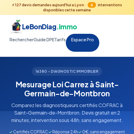
⚡
127
devis demandes aujourd'hui a
Lyon
·
6
interventions
disponibles cette semaine
LeBonDiag
.immo
Rechercher
Guide DPE
Tarifs
Espace Pro
16380 - DIAGNOSTIC IMMOBILIER
Mesurage Loi Carrez à Saint-
Germain-de-Montbron
Comparez les diagnostiqueurs certifiés COFRAC à
Saint-Germain-de-Montbron. Devis gratuit en 2
minutes, intervention sous 48h, sans engagement.
✓
Certifiés COFRAC
✓
Réponse 24h
✓
0€, sans engagement