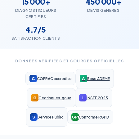
15 000+
450 000+
DIAGNOSTIQUEURS
DEVIS GENERES
CERTIFIES
4.7/5
SATISFACTION CLIENTS
DONNEES VERIFIEES ET SOURCES OFFICIELLES
C
A
COFRAC accredite
Base ADEME
G
I
Georisques.gouv
INSEE 2025
S
RGPD
Service Public
Conforme RGPD