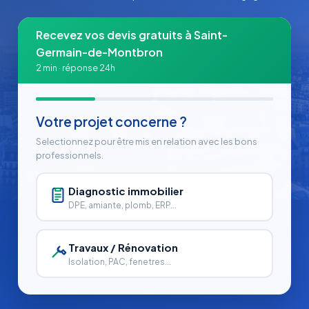
Recevez vos devis gratuits à Saint-
Germain-de-Montbron
2 min · réponse 24h
Votre projet concerne ?
Selectionnez pour être mis en relation avec les bons
professionnels.
Diagnostic immobilier
DPE, amiante, plomb, ERP...
Travaux / Rénovation
Isolation, PAC, fenetres...