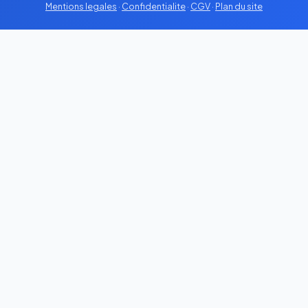
Mentions legales
·
Confidentialite
·
CGV
·
Plan du site