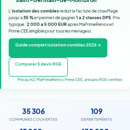
L’
isolation des combles
reduit la facture de chauffage
jusqu’a
35 %
et permet de gagner
1 a 2 classes DPE
. Prix
typique :
2 000 a 5 000 EUR
apres MaPrimeRenov et
Prime CEE (eligible pour tous les menages).
Guide complet isolation combles 2026 →
Comparer 5 devis RGE
Prix au m2, MaPrimeRenov, Prime CEE, artisans RGE certifies
35 306
109
COMMUNES COUVERTES
DEPARTEMENTS