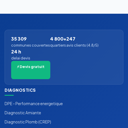
35 309
4 800+
247
communes couvertes
quartiers
avis clients (4.8/5)
24 h
delai devis
⚡ Devis gratuit
DIAGNOSTICS
DPE - Performance energetique
Diagnostic Amiante
Diagnostic Plomb (CREP)