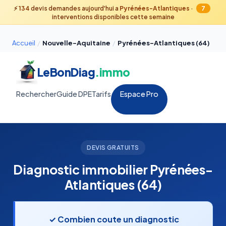
⚡
134
devis demandes aujourd'hui a
Pyrénées-Atlantiques
·
7
interventions disponibles cette semaine
Accueil
/
Nouvelle-Aquitaine
/
Pyrénées-Atlantiques (64)
LeBonDiag
.immo
Rechercher
Guide DPE
Tarifs
Espace Pro
DEVIS GRATUITS
Diagnostic immobilier Pyrénées-
Atlantiques (64)
✓ Combien coute un diagnostic