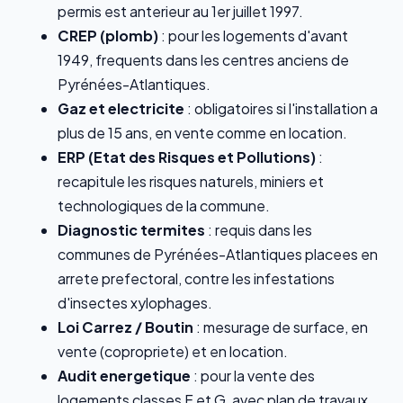
permis est anterieur au 1er juillet 1997.
CREP (plomb)
: pour les logements d'avant
1949, frequents dans les centres anciens de
Pyrénées-Atlantiques.
Gaz et electricite
: obligatoires si l'installation a
plus de 15 ans, en vente comme en location.
ERP (Etat des Risques et Pollutions)
:
recapitule les risques naturels, miniers et
technologiques de la commune.
Diagnostic termites
: requis dans les
communes de Pyrénées-Atlantiques placees en
arrete prefectoral, contre les infestations
d'insectes xylophages.
Loi Carrez / Boutin
: mesurage de surface, en
vente (copropriete) et en location.
Audit energetique
: pour la vente des
logements classes F et G, avec plan de travaux