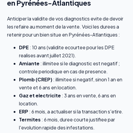
en Pyrénées-Atlantiques
Anticiper la validite de vos diagnostics evite de devoir
les refaire au moment de la vente. Voici les durees a
retenir pour un bien situe en Pyrénées-Atlantiques :
DPE
: 10 ans (validite ecourtee pour les DPE
realises avant juillet 2021).
Amiante
: illimitee si le diagnostic est negatif ;
controle periodique en cas de presence.
Plomb (CREP)
: illimitee si negatif, sinon 1 an en
vente et 6 ans en location.
Gaz et electricite
: 3 ans en vente, 6 ans en
location.
ERP
: 6 mois, a actualiser si la transaction s'etire.
Termites
: 6 mois, duree courte justifiee par
l'evolution rapide des infestations.