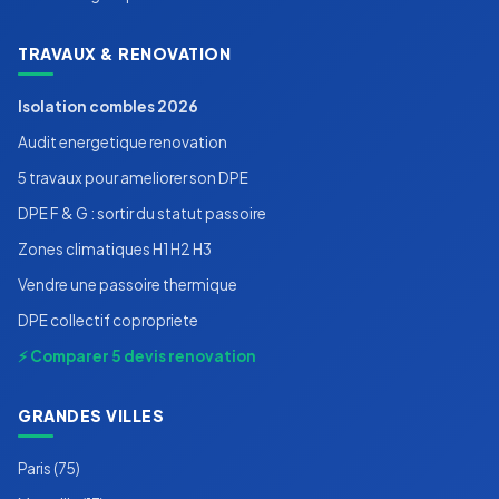
TRAVAUX & RENOVATION
Isolation combles 2026
Audit energetique renovation
5 travaux pour ameliorer son DPE
DPE F & G : sortir du statut passoire
Zones climatiques H1 H2 H3
Vendre une passoire thermique
DPE collectif copropriete
⚡ Comparer 5 devis renovation
GRANDES VILLES
Paris (75)