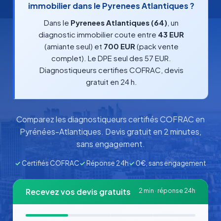
immobilier dans le Pyrenees Atlantiques ?
Dans le
Pyrenees Atlantiques (64)
, un
diagnostic immobilier coute entre
43 EUR
(amiante seul) et
700 EUR
(pack vente
complet). Le DPE seul des 57 EUR.
Diagnostiqueurs certifies COFRAC, devis
gratuit en 24 h.
Comparez les diagnostiqueurs certifiés COFRAC en
Pyrénées-Atlantiques. Devis gratuit en 2 minutes,
sans engagement.
✓
Certifiés COFRAC
✓
Réponse 24h
✓
0€, sans engagement
Recevez vos devis gratuits
2 min · réponse 24h