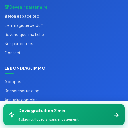
🏆 Devenir partenaire
🔒 Mon espace pro
Lien magique perdu ?
Revendiquer ma fiche
Nos partenaires
Contact
LEBONDIAG.IMMO
A propos
Rechercher un diag
Annuaire complet
Demande de devis
Devis gratuit en 2 min
→
Blog
5 diagnostiqueurs · sans engagement
Plan du site