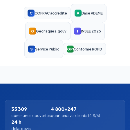
C
A
COFRAC accredite
Base ADEME
G
I
Georisques.gouv
INSEE 2025
S
RGPD
Service Public
Conforme RGPD
35 309
4 800+
247
communes couvertes
quartiers
avis clients (4.8/5)
24 h
delai devis