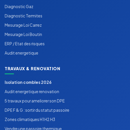
Diagnostic Gaz
Diagnostic Termites
Mesurage Loi Carrez
Mesurage Loi Boutin
ERP / Etat des risques
Audit energetique
TRAVAUX & RENOVATION
Isolation combles 2026
Audit energetique renovation
5 travaux pour ameliorer son DPE
DPE F & G : sortir du statut passoire
Zones climatiques H1 H2 H3
Vendre une passoire thermique