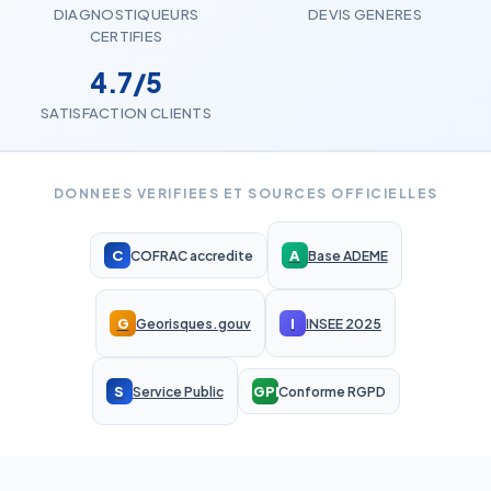
DIAGNOSTIQUEURS
DEVIS GENERES
CERTIFIES
4.7/5
SATISFACTION CLIENTS
DONNEES VERIFIEES ET SOURCES OFFICIELLES
C
A
COFRAC accredite
Base ADEME
G
I
Georisques.gouv
INSEE 2025
S
RGPD
Service Public
Conforme RGPD