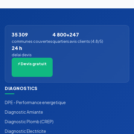
35 309
4 800+
247
communes couvertes
quartiers
avis clients (4.8/5)
24 h
delai devis
⚡ Devis gratuit
DIAGNOSTICS
DPE - Performance energetique
Diagnostic Amiante
Diagnostic Plomb (CREP)
Diagnostic Electricite