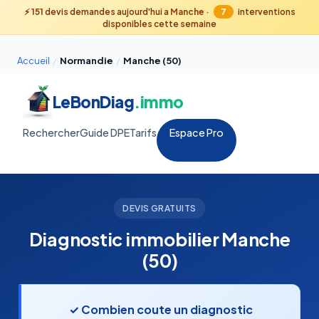
⚡
151
devis demandes aujourd'hui a
Manche
·
7
interventions
disponibles cette semaine
Accueil
/
Normandie
/
Manche (50)
LeBonDiag
.immo
Rechercher
Guide DPE
Tarifs
Espace Pro
DEVIS GRATUITS
Diagnostic immobilier Manche
(50)
✓ Combien coute un diagnostic