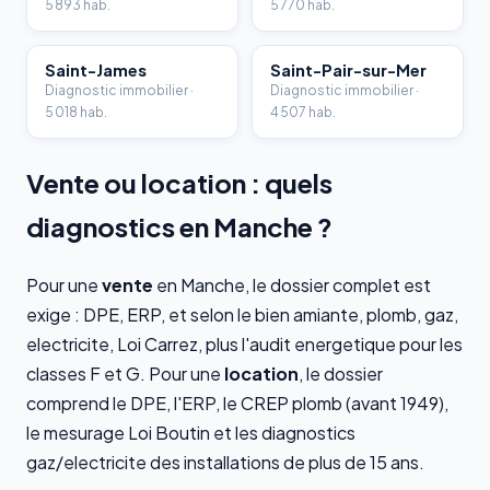
5 893 hab.
5 770 hab.
Saint-James
Saint-Pair-sur-Mer
Diagnostic immobilier ·
Diagnostic immobilier ·
5 018 hab.
4 507 hab.
Vente ou location : quels
diagnostics en Manche ?
Pour une
vente
en Manche, le dossier complet est
exige : DPE, ERP, et selon le bien amiante, plomb, gaz,
electricite, Loi Carrez, plus l'audit energetique pour les
classes F et G. Pour une
location
, le dossier
comprend le DPE, l'ERP, le CREP plomb (avant 1949),
le mesurage Loi Boutin et les diagnostics
gaz/electricite des installations de plus de 15 ans.