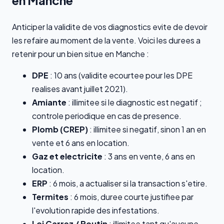
en Manche
Anticiper la validite de vos diagnostics evite de devoir
les refaire au moment de la vente. Voici les durees a
retenir pour un bien situe en Manche :
DPE
: 10 ans (validite ecourtee pour les DPE
realises avant juillet 2021).
Amiante
: illimitee si le diagnostic est negatif ;
controle periodique en cas de presence.
Plomb (CREP)
: illimitee si negatif, sinon 1 an en
vente et 6 ans en location.
Gaz et electricite
: 3 ans en vente, 6 ans en
location.
ERP
: 6 mois, a actualiser si la transaction s'etire.
Termites
: 6 mois, duree courte justifiee par
l'evolution rapide des infestations.
Loi Carrez / Boutin
: illimitee tant qu'aucune