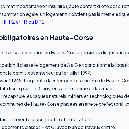
(climat mediterraneen insulaire), ou le confort d'ete pese fo
nsommation egale, un logement n'obtient pas la meme etiquette
s H1, H2 et H3 du DPE
.
 obligatoires en Haute-Corse
tion et sa localisation en Haute-Corse, plusieurs diagnostics 
ocation, il classe le logement de A a G et conditionne la loca
ont le permis est anterieur au 1er juillet 1997.
'avant 1949, frequents dans les centres anciens de Haute-Co
installation a plus de 15 ans, en vente comme en location.
)
: recapitule les risques naturels, miniers et technologiques 
s communes de Haute-Corse placees en arrete prefectoral, co
ace, en vente (copropriete) et en location.
 logements classes F et G, avec plan de travaux chiffre.