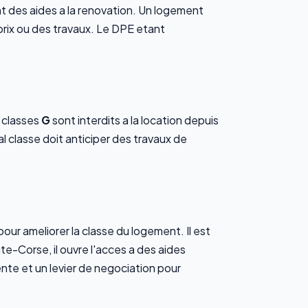
nt des aides a la renovation. Un logement
 prix ou des travaux. Le DPE etant
 classes
G
sont interdits a la location depuis
l classe doit anticiper des travaux de
pour ameliorer la classe du logement. Il est
e-Corse, il ouvre l'acces a des aides
te et un levier de negociation pour