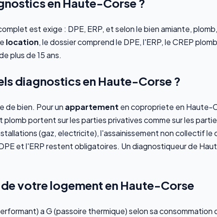
agnostics en Haute-Corse ?
mplet est exige : DPE, ERP, et selon le bien amiante, plomb, ga
ne
location
, le dossier comprend le DPE, l'ERP, le CREP plomb
de plus de 15 ans.
ls diagnostics en Haute-Corse ?
pe de bien. Pour un
appartement
en copropriete en Haute-Co
et plomb portent sur les parties privatives comme sur les par
installations (gaz, electricite), l'assainissement non collectif 
 DPE et l'ERP restent obligatoires. Un diagnostiqueur de Hau
 de votre logement en Haute-Corse
erformant) a G (passoire thermique) selon sa consommation d