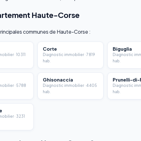
epartement Haute-Corse
 principales communes de Haute-Corse :
Corte
Biguglia
bilier · 10 311
Diagnostic immobilier · 7 819
Diagnostic immo
hab.
hab.
Ghisonaccia
Prunelli-di
obilier · 5 788
Diagnostic immobilier · 4 405
Diagnostic immo
hab.
hab.
e
bilier · 3 231