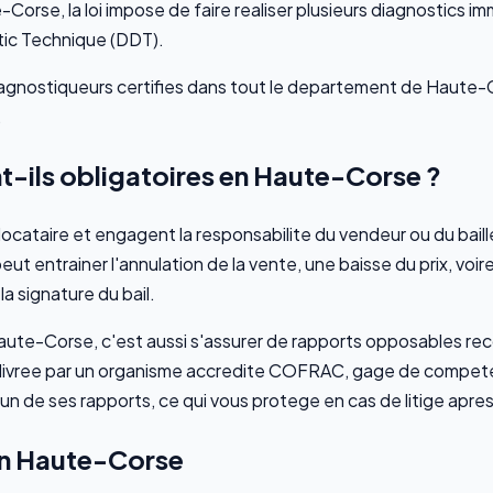
orse, la loi impose de faire realiser plusieurs diagnostics im
stic Technique (DDT).
agnostiqueurs certifies dans tout le departement de Haute-C
.
t-ils obligatoires en Haute-Corse ?
locataire et engagent la responsabilite du vendeur ou du bail
eut entrainer l'annulation de la vente, une baisse du prix, vo
la signature du bail.
Haute-Corse, c'est aussi s'assurer de rapports opposables reco
delivree par un organisme accredite COFRAC, gage de compet
cun de ses rapports, ce qui vous protege en cas de litige apres
 en Haute-Corse