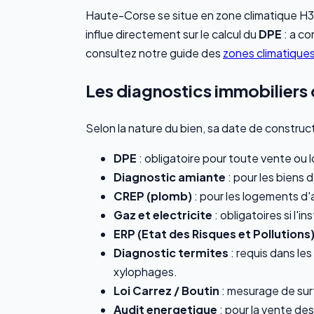
Haute-Corse se situe en zone climatique H3 
influe directement sur le calcul du
DPE
: a co
consultez notre guide des
zones climatique
Les diagnostics immobiliers
Selon la nature du bien, sa date de construc
DPE
: obligatoire pour toute vente ou l
Diagnostic amiante
: pour les biens d
CREP (plomb)
: pour les logements d
Gaz et electricite
: obligatoires si l'
ERP (Etat des Risques et Pollutions
Diagnostic termites
: requis dans le
xylophages.
Loi Carrez / Boutin
: mesurage de surf
Audit energetique
: pour la vente des