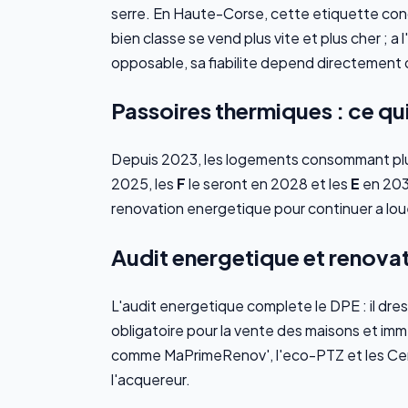
serre. En Haute-Corse, cette etiquette condi
bien classe se vend plus vite et plus cher ; 
opposable, sa fiabilite depend directement d
Passoires thermiques : ce q
Depuis 2023, les logements consommant plus
2025, les
F
le seront en 2028 et les
E
en 2034
renovation energetique pour continuer a lou
Audit energetique et renova
L'audit energetique complete le DPE : il dres
obligatoire pour la vente des maisons et imm
comme MaPrimeRenov', l'eco-PTZ et les Certi
l'acquereur.