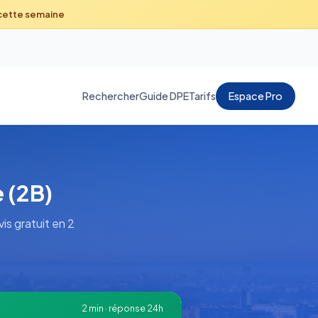
 cette semaine
Rechercher
Guide DPE
Tarifs
Espace Pro
 (2B)
s gratuit en 2
2 min · réponse 24h