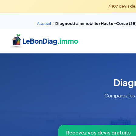
⚡
107
devis de
Accueil
/
Diagnostic immobilier Haute-Corse (2B
LeBonDiag
.immo
Diag
Comparez les 
Recevez vos devis gratuits