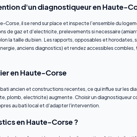
ention d'un diagnostiqueur en Haute-Co
e-Corse, il se rend sur place et inspecte l'ensemble du logeme
ons de gaz et d'electricite, prelevements si necessaire (amia
elon la taille du bien. Les rapports, opposables et horodates,
ergie, anciens diagnostics) et rendez accessibles combles, ta
lier en Haute-Corse
ti ancien et constructions recentes, ce qui influe sur les di
te, plomb, electricite) augmente. Choisir un diagnostiqueur 
pres au bati local et d'adapter l'intervention.
stics en Haute-Corse ?