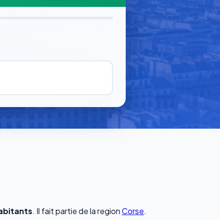
abitants
. Il fait partie de la region
Corse
.