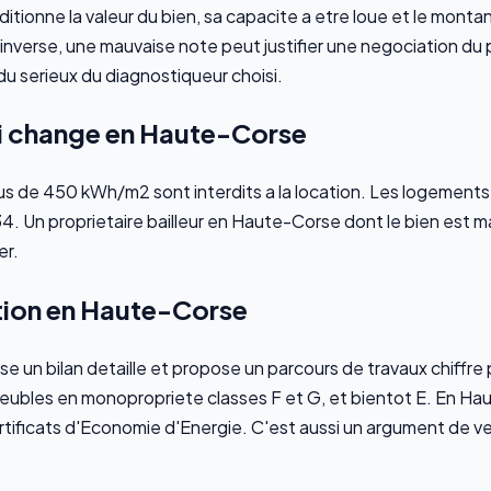
tionne la valeur du bien, sa capacite a etre loue et le monta
a l'inverse, une mauvaise note peut justifier une negociation du
u serieux du diagnostiqueur choisi.
ui change en Haute-Corse
 de 450 kWh/m2 sont interdits a la location. Les logements
. Un proprietaire bailleur en Haute-Corse dont le bien est ma
er.
tion en Haute-Corse
se un bilan detaille et propose un parcours de travaux chiffre 
eubles en monopropriete classes F et G, et bientot E. En Haut
ficats d'Economie d'Energie. C'est aussi un argument de ven