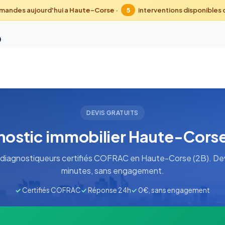
mandes aujourd'hui a
Haute-Corse
·
5
interventions disponibles
)
DEVIS GRATUITS
nostic immobilier Haute-Corse
diagnostiqueurs certifiés COFRAC en Haute-Corse (2B). Devi
minutes, sans engagement.
✓
Certifiés COFRAC
✓
Réponse 24h
✓
0€, sans engagement