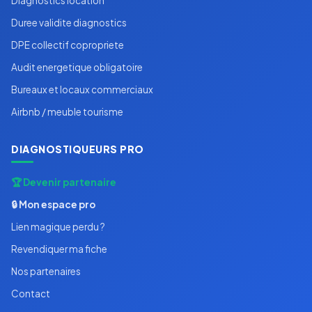
Diagnostics location
Duree validite diagnostics
DPE collectif copropriete
Audit energetique obligatoire
Bureaux et locaux commerciaux
Airbnb / meuble tourisme
DIAGNOSTIQUEURS PRO
🏆 Devenir partenaire
🔒 Mon espace pro
Lien magique perdu ?
Revendiquer ma fiche
Nos partenaires
Contact