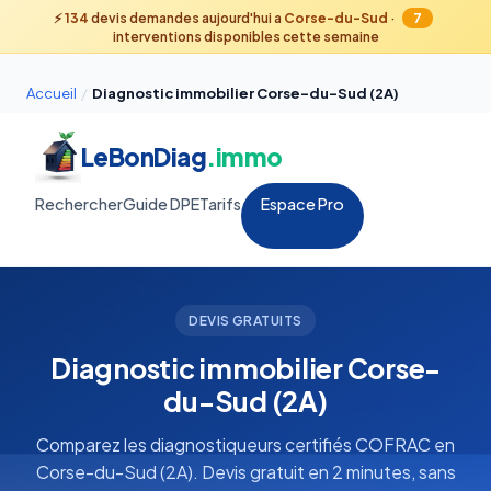
⚡
134
devis demandes aujourd'hui a
Corse-du-Sud
·
7
interventions disponibles cette semaine
Accueil
/
Diagnostic immobilier Corse-du-Sud (2A)
LeBonDiag
.immo
Rechercher
Guide DPE
Tarifs
Espace Pro
DEVIS GRATUITS
Diagnostic immobilier Corse-
du-Sud (2A)
Comparez les diagnostiqueurs certifiés COFRAC en
Corse-du-Sud (2A). Devis gratuit en 2 minutes, sans