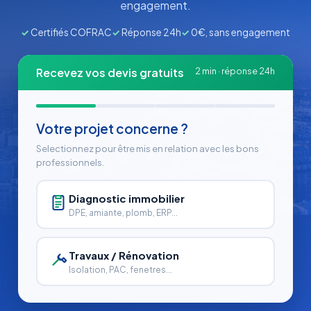
engagement.
✓
Certifiés COFRAC
✓
Réponse 24h
✓
0€, sans engagement
Recevez vos devis gratuits
2 min · réponse 24h
Votre projet concerne ?
Selectionnez pour être mis en relation avec les bons
professionnels.
Diagnostic immobilier
DPE, amiante, plomb, ERP...
Travaux / Rénovation
Isolation, PAC, fenetres...