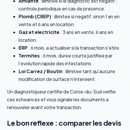
Amiante
: illimitee si le diagnostic est negatif ;
controle periodique en cas de presence.
Plomb (CREP)
: illimitee si negatif, sinon 1 an en
vente et 6 ans en location.
Gaz et electricite
: 3 ans en vente, 6 ans en
location.
ERP
: 6 mois, a actualiser si la transaction s'etire.
Termites
: 6 mois, duree courte justifiee par
l'evolution rapide des infestations.
Loi Carrez / Boutin
: illimitee tant qu'aucune
modification de surface n'intervient.
Un diagnostiqueur certifie de Corse-du-Sud verifie
ces echeances et vous signale les documents a
renouveler avant votre transaction.
Le bon reflexe : comparer les devis