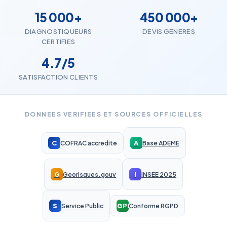
15 000+
450 000+
DIAGNOSTIQUEURS
DEVIS GENERES
CERTIFIES
4.7/5
SATISFACTION CLIENTS
DONNEES VERIFIEES ET SOURCES OFFICIELLES
C
A
COFRAC accredite
Base ADEME
G
I
Georisques.gouv
INSEE 2025
S
RGPD
Service Public
Conforme RGPD