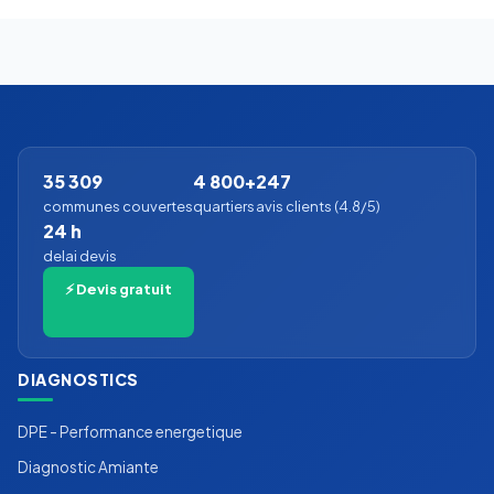
35 309
4 800+
247
communes couvertes
quartiers
avis clients (4.8/5)
24 h
delai devis
⚡ Devis gratuit
DIAGNOSTICS
DPE - Performance energetique
Diagnostic Amiante