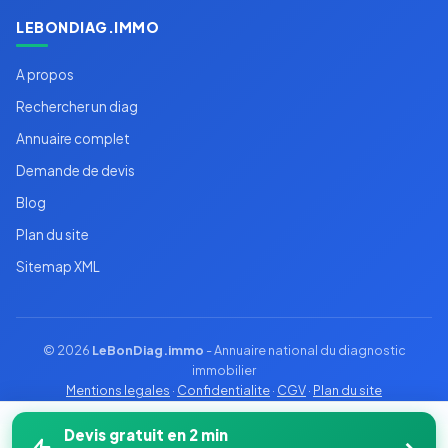
LEBONDIAG.IMMO
A propos
Rechercher un diag
Annuaire complet
Demande de devis
Blog
Plan du site
Sitemap XML
© 2026
LeBonDiag.immo
- Annuaire national du diagnostic
immobilier
Mentions legales
·
Confidentialite
·
CGV
·
Plan du site
Devis gratuit en 2 min