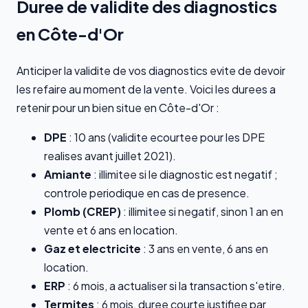
Duree de validite des diagnostics
en Côte-d'Or
Anticiper la validite de vos diagnostics evite de devoir
les refaire au moment de la vente. Voici les durees a
retenir pour un bien situe en Côte-d'Or :
DPE
: 10 ans (validite ecourtee pour les DPE
realises avant juillet 2021).
Amiante
: illimitee si le diagnostic est negatif ;
controle periodique en cas de presence.
Plomb (CREP)
: illimitee si negatif, sinon 1 an en
vente et 6 ans en location.
Gaz et electricite
: 3 ans en vente, 6 ans en
location.
ERP
: 6 mois, a actualiser si la transaction s'etire.
Termites
: 6 mois, duree courte justifiee par