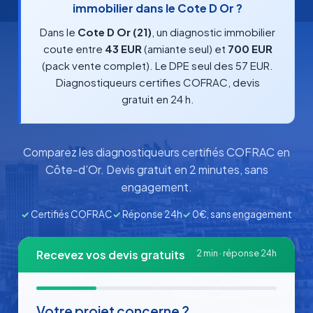
immobilier dans le Cote D Or ?
Dans le
Cote D Or (21)
, un diagnostic immobilier
coute entre
43 EUR
(amiante seul) et
700 EUR
(pack vente complet). Le DPE seul des 57 EUR.
Diagnostiqueurs certifies COFRAC, devis
gratuit en 24 h.
Comparez les diagnostiqueurs certifiés COFRAC en
Côte-d’Or. Devis gratuit en 2 minutes, sans
engagement.
✓
Certifiés COFRAC
✓
Réponse 24h
✓
0€, sans engagement
Recevez vos devis gratuits
2 min · réponse 24h
Votre projet concerne ?