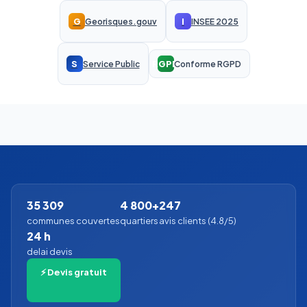
G
I
Georisques.gouv
INSEE 2025
S
RGPD
Service Public
Conforme RGPD
35 309
4 800+
247
communes couvertes
quartiers
avis clients (4.8/5)
24 h
delai devis
⚡ Devis gratuit