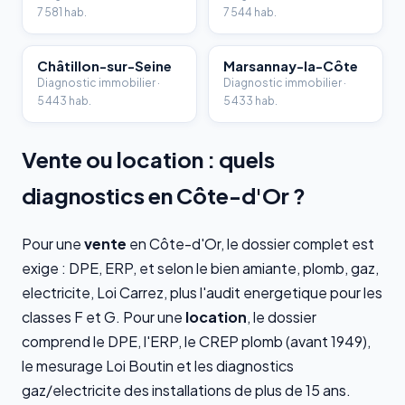
7 581 hab.
7 544 hab.
Châtillon-sur-Seine
Marsannay-la-Côte
Diagnostic immobilier ·
Diagnostic immobilier ·
5 443 hab.
5 433 hab.
Vente ou location : quels
diagnostics en Côte-d'Or ?
Pour une
vente
en Côte-d'Or, le dossier complet est
exige : DPE, ERP, et selon le bien amiante, plomb, gaz,
electricite, Loi Carrez, plus l'audit energetique pour les
classes F et G. Pour une
location
, le dossier
comprend le DPE, l'ERP, le CREP plomb (avant 1949),
le mesurage Loi Boutin et les diagnostics
gaz/electricite des installations de plus de 15 ans.