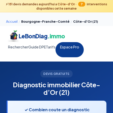
⚡
151
devis demandes aujourd'hui a
Côte-d'Or
·
7
interventions
disponibles cette semaine
Accueil
/
Bourgogne-Franche-Comté
/
Côte-d'Or (21)
LeBonDiag
.immo
Rechercher
Guide DPE
Tarifs
Espace Pro
DEVIS GRATUITS
Diagnostic immobilier Côte-
d’Or (21)
✓ Combien coute un diagnostic