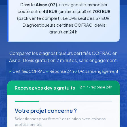
Dans le
Aisne (02)
, un diagnostic immobilier
coute entre
43 EUR
(amiante seul) et
700 EUR
(pack vente complet). Le DPE seul des 57 EUR.
Diagnostiqueurs certifies COFRAC, devis
gratuit en 24 h.
Comparez les diagnostiqueurs certifiés COFRAC en
Aisne. Devis gratuit en 2 minutes, sans engagement.
✓
Certifiés COFRAC
✓
Réponse 24h
✓
0€, sans engagement
Recevez vos devis gratuits
2 min · réponse 24h
Votre projet concerne ?
Selectionnez pour être mis en relation avec les bons
professionnels.