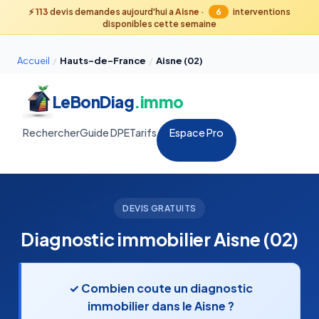
⚡
113
devis demandes aujourd'hui a
Aisne
·
6
interventions
disponibles cette semaine
Accueil
/
Hauts-de-France
/
Aisne (02)
LeBonDiag
.immo
Rechercher
Guide DPE
Tarifs
Espace Pro
DEVIS GRATUITS
Diagnostic immobilier Aisne (02)
✓ Combien coute un diagnostic
immobilier dans le Aisne ?