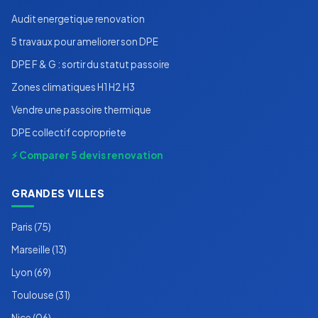
Audit energetique renovation
5 travaux pour ameliorer son DPE
DPE F & G : sortir du statut passoire
Zones climatiques H1 H2 H3
Vendre une passoire thermique
DPE collectif copropriete
⚡ Comparer 5 devis renovation
GRANDES VILLES
Paris (75)
Marseille (13)
Lyon (69)
Toulouse (31)
Nice (06)