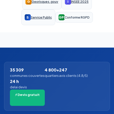
G
I
Georisques.gouv
INSEE 2025
S
RGPD
Service Public
Conforme RGPD
35 309
4 800+
247
communes couvertes
quartiers
avis clients (4.8/5)
24 h
delai devis
⚡ Devis gratuit