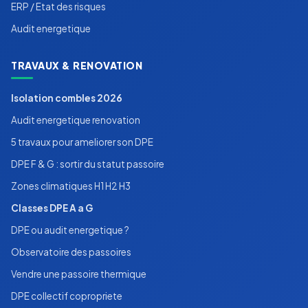
ERP / Etat des risques
Audit energetique
TRAVAUX & RENOVATION
Isolation combles 2026
Audit energetique renovation
5 travaux pour ameliorer son DPE
DPE F & G : sortir du statut passoire
Zones climatiques H1 H2 H3
Classes DPE A a G
DPE ou audit energetique ?
Observatoire des passoires
Vendre une passoire thermique
DPE collectif copropriete