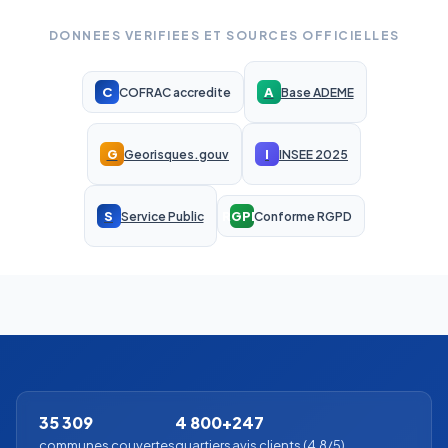
DONNEES VERIFIEES ET SOURCES OFFICIELLES
C
A
COFRAC accredite
Base ADEME
G
I
Georisques.gouv
INSEE 2025
S
RGPD
Service Public
Conforme RGPD
35 309
4 800+
247
communes couvertes
quartiers
avis clients (4.8/5)