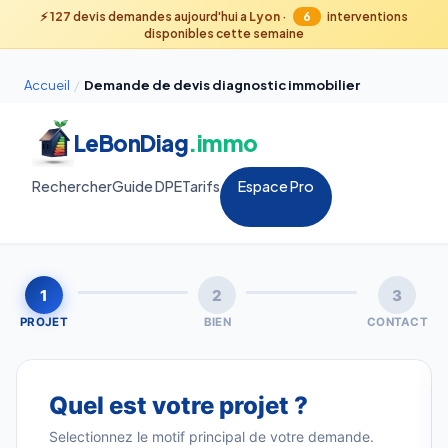
⚡
127
devis demandes aujourd'hui a
Lyon
·
6
interventions
disponibles cette semaine
Accueil
/
Demande de devis diagnostic immobilier
LeBonDiag
.immo
Rechercher
Guide DPE
Tarifs
Espace Pro
1
2
3
PROJET
BIEN
CONTACT
Quel est votre projet ?
Selectionnez le motif principal de votre demande.