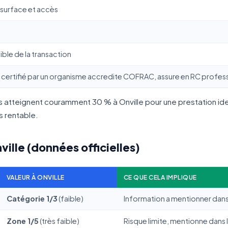
 surface et accès
ible de la transaction
certifié par un organisme accredite COFRAC, assure en RC profess
nets atteignent couramment 30 % à Onville pour une prestation i
us rentable.
ville (données officielles)
VALEUR À ONVILLE
CE QUE CELA IMPLIQUE
Catégorie 1/3
(faible)
Information a mentionner dans 
Zone 1/5
(très faible)
Risque limite, mentionne dans 