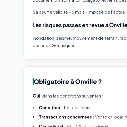
Sa courte validite - 6 mois - impose de l'actuali
Les risques passes en revue a Onvill
Inondation, seisme, mouvement de terrain, radon,
donnees Georisques.
Obligatoire à Onville ?
Oui
, dans les conditions suivantes :
Condition
: Tous les biens
Transactions concernees
: Vente et locati
Cadre legal
: art. L125-5 Code env.