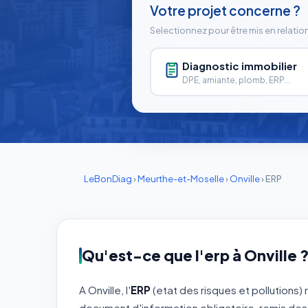
Votre projet concerne ?
Selectionnez pour être mis en relatio
Diagnostic immobilier
DPE, amiante, plomb, ERP...
LeBonDiag
›
Meurthe-et-Moselle
›
Onville
›
ERP
Qu'est-ce que l'erp à Onville 
A Onville, l'
ERP
(etat des risques et pollutions)
document d'information obligatoire, remis des