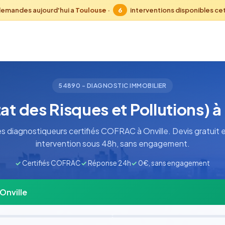
demandes aujourd'hui a
Toulouse
·
6
interventions disponibles ce
54890 - DIAGNOSTIC IMMOBILIER
at des Risques et Pollutions) à
 diagnostiqueurs certifiés COFRAC à Onville. Devis gratuit 
intervention sous 48h, sans engagement.
✓
Certifiés COFRAC
✓
Réponse 24h
✓
0€, sans engagement
Onville