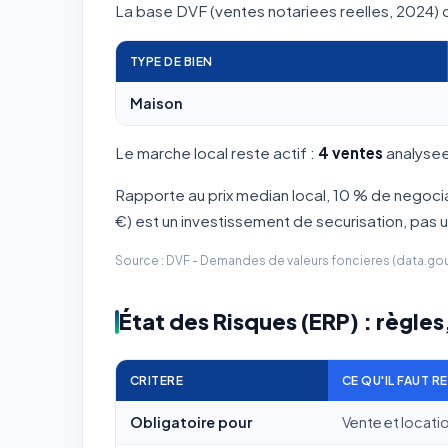
La base DVF (ventes notariees reelles, 2024) d
TYPE DE BIEN
Maison
Le marche local reste actif :
4 ventes
analysees
Rapporte au prix median local, 10 % de negoci
€) est un investissement de securisation, pas
Source : DVF - Demandes de valeurs foncieres (data.gouv.
État des Risques (ERP) : règles,
CRITERE
CE QU'IL FAUT R
Obligatoire pour
Vente et locati