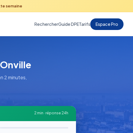
tte semaine
Rechercher
Guide DPE
Tarifs
Espace Pro
 Onville
en 2 minutes,
2 min · réponse 24h