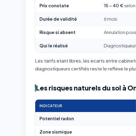
Prix constate
15 - 40 €
selon
Durée de validité
6 mois
Risque si absent
Annulation poss
Qui le réalisé
Diagnostiqueur 
Les tarifs etant libres, les ecarts entre cabi
diagnostiqueurs certifiés reste le reflexe le pl
Les risques naturels du sol à On
INDICATEUR
Potentiel radon
Zone sismique