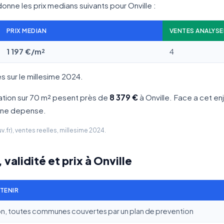
onne les prix medians suivants pour Onville :
PRIX MEDIAN
VENTES ANALYSE
1 197 €/m²
4
 sur le millesime 2024.
ation sur 70 m² pesent près de
8 379 €
à Onville. Face a cet enj
 une depense.
fr), ventes reelles, millesime 2024.
 validité et prix à Onville
ETENIR
on, toutes communes couvertes par un plan de prevention