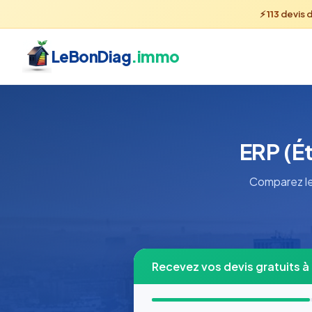
⚡
113
devis 
LeBonDiag
.immo
ERP (Ét
Comparez les
Recevez vos devis gratuits à 