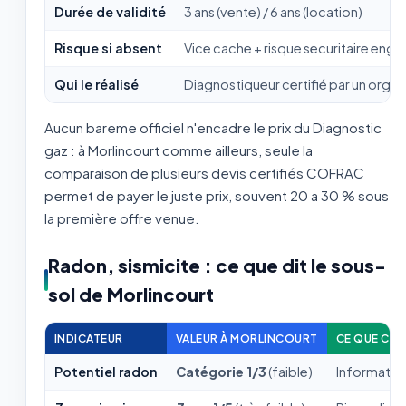
Durée de validité
3 ans (vente) / 6 ans (location)
Risque si absent
Vice cache + risque securitaire eng
Qui le réalisé
Diagnostiqueur certifié par un org
Aucun bareme officiel n'encadre le prix du Diagnostic
gaz : à Morlincourt comme ailleurs, seule la
comparaison de plusieurs devis certifiés COFRAC
permet de payer le juste prix, souvent 20 a 30 % sous
la première offre venue.
Radon, sismicite : ce que dit le sous-
sol de Morlincourt
INDICATEUR
VALEUR À MORLINCOURT
CE QUE CEL
Potentiel radon
Catégorie 1/3
(faible)
Information