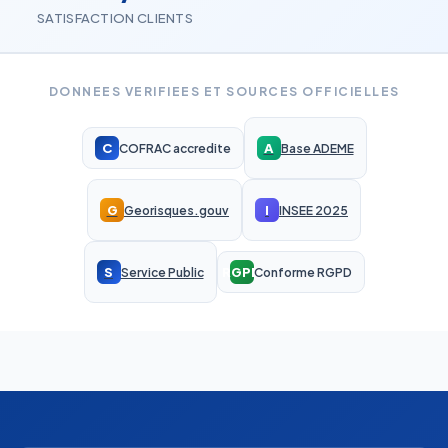
SATISFACTION CLIENTS
DONNEES VERIFIEES ET SOURCES OFFICIELLES
C
A
COFRAC accredite
Base ADEME
G
I
Georisques.gouv
INSEE 2025
S
RGPD
Service Public
Conforme RGPD