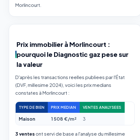
Morlincourt.
Prix immobilier à Morlincourt :
pourquoi le Diagnostic gaz pese sur
la valeur
D'après les transactions reelles publiees par l'État
(DVF, millesime 2024), voici les prix medians
constates à Morlincourt :
TYPE DE BIEN
PRIX MEDIAN
VENTES ANALYSEES
Maison
1 508 €/m²
3
3 ventes
ont servi de base a l'analyse du millesime