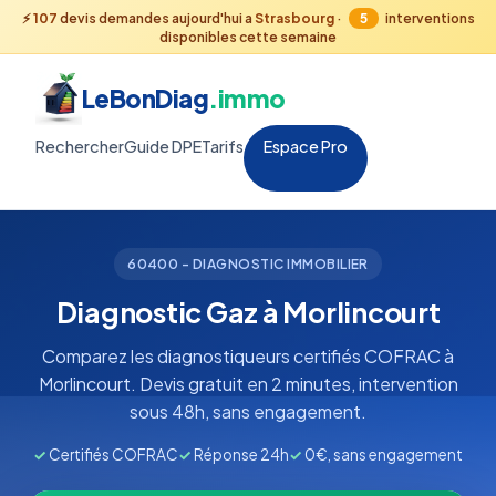
⚡
107
devis demandes aujourd'hui a
Strasbourg
·
5
interventions
disponibles cette semaine
LeBonDiag
.immo
Rechercher
Guide DPE
Tarifs
Espace Pro
60400 - DIAGNOSTIC IMMOBILIER
Diagnostic Gaz à Morlincourt
Comparez les diagnostiqueurs certifiés COFRAC à
Morlincourt. Devis gratuit en 2 minutes, intervention
sous 48h, sans engagement.
✓
Certifiés COFRAC
✓
Réponse 24h
✓
0€, sans engagement