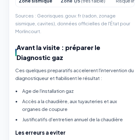
Zone sismique
Zone 1/5
(très faible)
Risque limi
Sources : Georisques.gouv.fr (radon, zonage
sismique, cavites), données officielles de l'État pour
Morlincourt.
Avant la visite : préparer le
Diagnostic gaz
Ces quelques preparatifs accelerent l'intervention du
diagnostiqueur et fiabilisent le résultat :
Age de l'installation gaz
Accès a la chaudière, aux tuyauteries et aux
organes de coupure
Justificatifs d'entretien annuel de la chaudière
Les erreurs a eviter