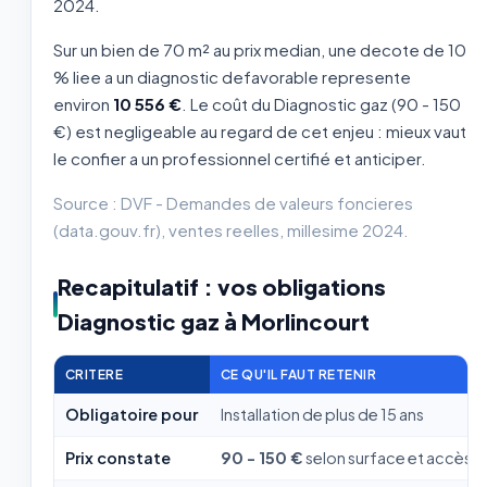
2024.
Sur un bien de 70 m² au prix median, une decote de 10
% liee a un diagnostic defavorable represente
environ
10 556 €
. Le coût du Diagnostic gaz (90 - 150
€) est negligeable au regard de cet enjeu : mieux vaut
le confier a un professionnel certifié et anticiper.
Source : DVF - Demandes de valeurs foncieres
(data.gouv.fr), ventes reelles, millesime 2024.
Recapitulatif : vos obligations
Diagnostic gaz à Morlincourt
CRITERE
CE QU'IL FAUT RETENIR
Obligatoire pour
Installation de plus de 15 ans
Prix constate
90 - 150 €
selon surface et accès