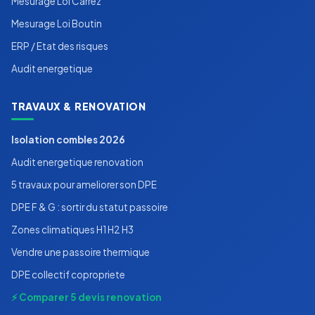
Mesurage Loi Carrez
Mesurage Loi Boutin
ERP / Etat des risques
Audit energetique
TRAVAUX & RENOVATION
Isolation combles 2026
Audit energetique renovation
5 travaux pour ameliorer son DPE
DPE F & G : sortir du statut passoire
Zones climatiques H1 H2 H3
Vendre une passoire thermique
DPE collectif copropriete
⚡ Comparer 5 devis renovation