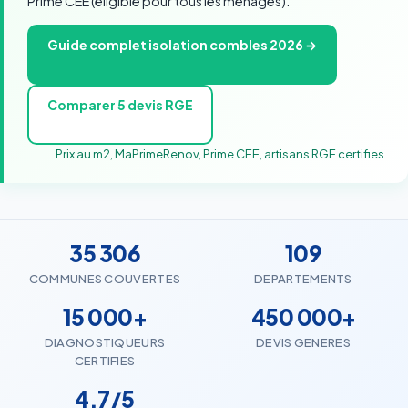
Prime CEE (eligible pour tous les menages).
Guide complet isolation combles 2026 →
Comparer 5 devis RGE
Prix au m2, MaPrimeRenov, Prime CEE, artisans RGE certifies
35 306
109
COMMUNES COUVERTES
DEPARTEMENTS
15 000+
450 000+
DIAGNOSTIQUEURS
DEVIS GENERES
CERTIFIES
4.7/5