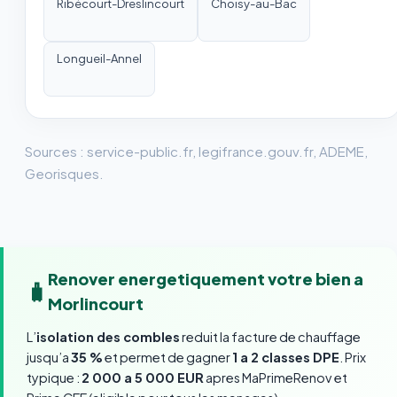
Ribécourt-Dreslincourt
Choisy-au-Bac
Longueil-Annel
Sources : service-public.fr, legifrance.gouv.fr, ADEME,
Georisques.
Renover energetiquement votre bien a
🧳
Morlincourt
L’
isolation des combles
reduit la facture de chauffage
jusqu’a
35 %
et permet de gagner
1 a 2 classes DPE
. Prix
typique :
2 000 a 5 000 EUR
apres MaPrimeRenov et