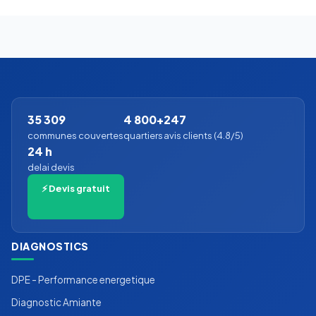
35 309
4 800+
247
communes couvertes
quartiers
avis clients (4.8/5)
24 h
delai devis
⚡ Devis gratuit
DIAGNOSTICS
DPE - Performance energetique
Diagnostic Amiante