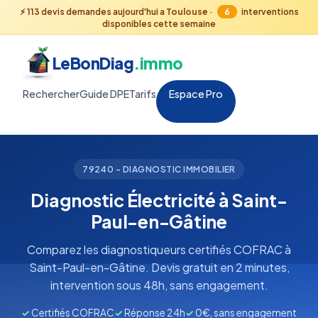
⚡
113
devis demandes aujourd'hui a
Toulouse
·
6
interventions
disponibles cette semaine
LeBonDiag
.immo
Rechercher
Guide DPE
Tarifs
Espace Pro
79240 - DIAGNOSTIC IMMOBILIER
Diagnostic Électricité à Saint-
Paul-en-Gâtine
Comparez les diagnostiqueurs certifiés COFRAC à
Saint-Paul-en-Gâtine. Devis gratuit en 2 minutes,
intervention sous 48h, sans engagement.
✓
Certifiés COFRAC
✓
Réponse 24h
✓
0€, sans engagement