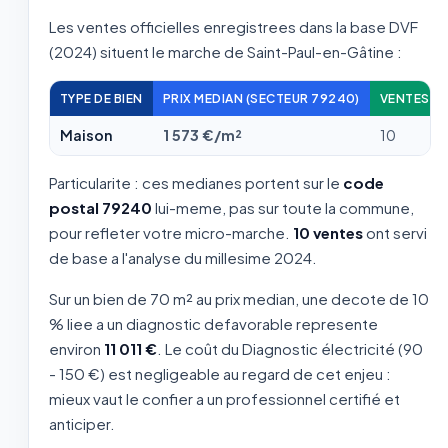
Les ventes officielles enregistrees dans la base DVF
(2024) situent le marche de Saint-Paul-en-Gâtine :
TYPE DE BIEN
PRIX MEDIAN (SECTEUR 79240)
VENTES A
Maison
1 573 €/m²
10
Particularite : ces medianes portent sur le
code
postal 79240
lui-meme, pas sur toute la commune,
pour refleter votre micro-marche.
10 ventes
ont servi
de base a l'analyse du millesime 2024.
Sur un bien de 70 m² au prix median, une decote de 10
% liee a un diagnostic defavorable represente
environ
11 011 €
. Le coût du Diagnostic électricité (90
- 150 €) est negligeable au regard de cet enjeu :
mieux vaut le confier a un professionnel certifié et
anticiper.