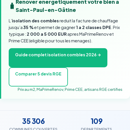
Renover energetiquement votre bien a
🧳
Saint-Paul-en-Gâtine
L’
isolation des combles
reduit la facture de chauffage
jusqu’a
35 %
et permet de gagner
1 a 2 classes DPE
. Prix
typique :
2 000 a 5 000 EUR
apres MaPrimeRenov et
Prime CEE (eligible pour tous les menages).
Guide complet isolation combles 2026 →
Comparer 5 devis RGE
Prix au m2, MaPrimeRenov, Prime CEE, artisans RGE certifies
35 306
109
COMMUNES COUVERTES
DEPARTEMENTS