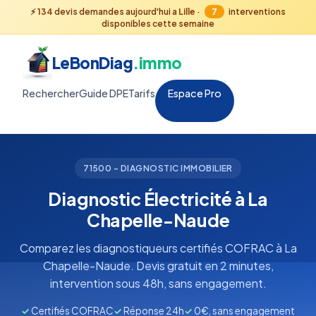
⚡
134
devis demandes aujourd'hui a
Lille
·
7
interventions
disponibles cette semaine
LeBonDiag
.immo
Rechercher
Guide DPE
Tarifs
Espace Pro
71500 - DIAGNOSTIC IMMOBILIER
Diagnostic Électricité à La
Chapelle-Naude
Comparez les diagnostiqueurs certifiés COFRAC à La
Chapelle-Naude. Devis gratuit en 2 minutes,
intervention sous 48h, sans engagement.
✓
Certifiés COFRAC
✓
Réponse 24h
✓
0€, sans engagement