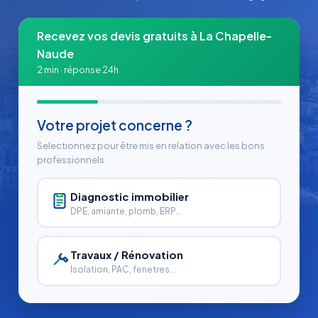
Recevez vos devis gratuits à La Chapelle-
Naude
2 min · réponse 24h
Votre projet concerne ?
Selectionnez pour être mis en relation avec les bons
professionnels.
Diagnostic immobilier
DPE, amiante, plomb, ERP...
Travaux / Rénovation
Isolation, PAC, fenetres...