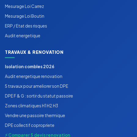
Mesurage Loi Carrez
Mesurage Loi Boutin
ERP / Etat des risques
Audit energetique
TRAVAUX & RENOVATION
Isolation combles 2026
Audit energetique renovation
5 travaux pour ameliorer son DPE
DPE F & G : sortir du statut passoire
Zones climatiques H1 H2 H3
Vendre une passoire thermique
DPE collectif copropriete
⚡ Comparer 5 devis renovation