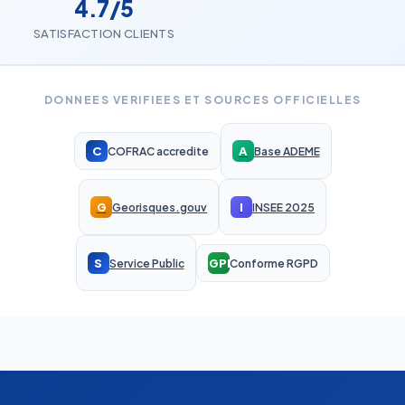
4.7/5
SATISFACTION CLIENTS
DONNEES VERIFIEES ET SOURCES OFFICIELLES
C
A
COFRAC accredite
Base ADEME
G
I
Georisques.gouv
INSEE 2025
S
RGPD
Service Public
Conforme RGPD