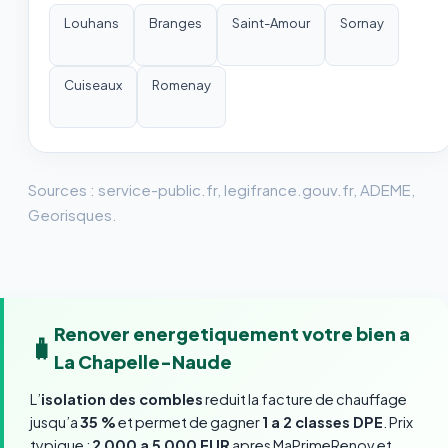
Louhans
Branges
Saint-Amour
Sornay
Cuiseaux
Romenay
Sources : service-public.fr, legifrance.gouv.fr, ADEME,
Georisques.
Renover energetiquement votre bien a
🧳
La Chapelle-Naude
L’
isolation des combles
reduit la facture de chauffage
jusqu’a
35 %
et permet de gagner
1 a 2 classes DPE
. Prix
typique :
2 000 a 5 000 EUR
apres MaPrimeRenov et