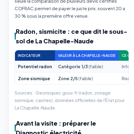
seule la comparaison de plusieurs devis certifiés
COFRAC permet de payer le juste prix, souvent 20 a
30 % sous la première offre venue.
Radon, sismicite : ce que dit le sous-
sol de La Chapelle-Naude
INDICATEUR
VALEUR À LA CHAPELLE-NAUDE
CE QU
Potentiel radon
Catégorie 1/3
(faible)
Inform
Zone sismique
Zone 2/5
(faible)
Risque
Sources : Georisques.gouv.fr (radon, zonage
sismique, cavites), données officielles de l'État pour
La Chapelle-Naude.
Avant la visite : préparer le
Diagnostic électricité