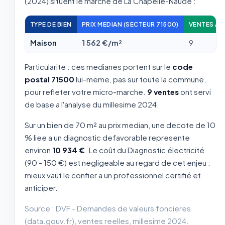
(2024) situent le marche de La Chapelle-Naude :
TYPE DE BIEN
PRIX MEDIAN (SECTEUR 71500)
VENTES AN
Maison
1 562 €/m²
9
Particularite : ces medianes portent sur le
code
postal 71500
lui-meme, pas sur toute la commune,
pour refleter votre micro-marche.
9 ventes
ont servi
de base a l'analyse du millesime 2024.
Sur un bien de 70 m² au prix median, une decote de 10
% liee a un diagnostic defavorable represente
environ
10 934 €
. Le coût du Diagnostic électricité
(90 - 150 €) est negligeable au regard de cet enjeu :
mieux vaut le confier a un professionnel certifié et
anticiper.
Source : DVF - Demandes de valeurs foncieres
(data.gouv.fr), ventes reelles, millesime 2024.