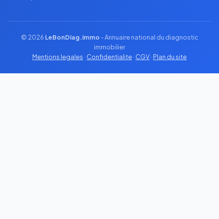
© 2026
LeBonDiag.immo
- Annuaire national du diagnostic
immobilier
Mentions legales
·
Confidentialite
·
CGV
·
Plan du site