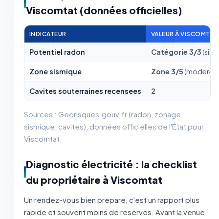
Viscomtat (données officielles)
INDICATEUR
VALEUR À VISCOMTAT
Potentiel radon
Catégorie 3/3
(sign
Zone sismique
Zone 3/5
(moderee
Cavites souterraines recensees
2
Sources : Georisques.gouv.fr (radon, zonage
sismique, cavites), données officielles de l'État pour
Viscomtat.
Diagnostic électricité : la checklist
du propriétaire à Viscomtat
Un rendez-vous bien prepare, c'est un rapport plus
rapide et souvent moins de reserves. Avant la venue