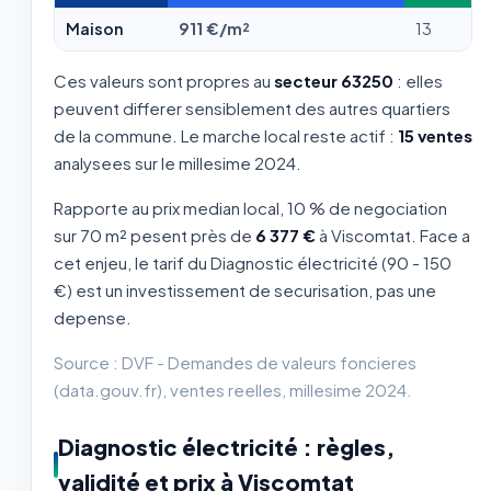
Maison
911 €/m²
13
Ces valeurs sont propres au
secteur 63250
: elles
peuvent differer sensiblement des autres quartiers
de la commune. Le marche local reste actif :
15 ventes
analysees sur le millesime 2024.
Rapporte au prix median local, 10 % de negociation
sur 70 m² pesent près de
6 377 €
à Viscomtat. Face a
cet enjeu, le tarif du Diagnostic électricité (90 - 150
€) est un investissement de securisation, pas une
depense.
Source : DVF - Demandes de valeurs foncieres
(data.gouv.fr), ventes reelles, millesime 2024.
Diagnostic électricité : règles,
validité et prix à Viscomtat