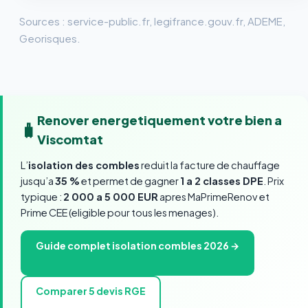
Sources : service-public.fr, legifrance.gouv.fr, ADEME,
Georisques.
Renover energetiquement votre bien a
🧳
Viscomtat
L’
isolation des combles
reduit la facture de chauffage
jusqu’a
35 %
et permet de gagner
1 a 2 classes DPE
. Prix
typique :
2 000 a 5 000 EUR
apres MaPrimeRenov et
Prime CEE (eligible pour tous les menages).
Guide complet isolation combles 2026 →
Comparer 5 devis RGE