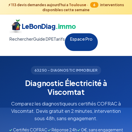
⚡
113
devis demandes aujourd'hui a
Toulouse
·
6
interventions
disponibles cette semaine
LeBonDiag
.immo
Rechercher
Guide DPE
Tarifs
Espace Pro
63250 - DIAGNOSTIC IMMOBILIER
Diagnostic Électricité à
Viscomtat
Comparez les diagnostiqueurs certifiés COFRAC à
Viscomtat. Devis gratuit en 2 minutes, intervention
sous 48h, sans engagement.
✓
Certifiés COFRAC
✓
Réponse 24h
✓
0€, sans engagement