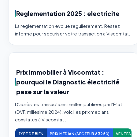
Reglementation 2025 : electricite
La reglementation evolue regulierement. Restez
informe pour securiser votre transaction a Viscomtat.
Prix immobilier à Viscomtat :
pourquoi le Diagnostic électricité
pese sur la valeur
D'après les transactions reelles publiees par l'État
(DVF, millesime 2024), voici les prix medians
constates à Viscomtat :
TYPE DE BIEN
PRIX MEDIAN (SECTEUR 63250)
VENTES A