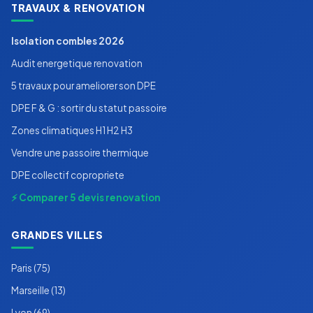
TRAVAUX & RENOVATION
Isolation combles 2026
Audit energetique renovation
5 travaux pour ameliorer son DPE
DPE F & G : sortir du statut passoire
Zones climatiques H1 H2 H3
Vendre une passoire thermique
DPE collectif copropriete
⚡ Comparer 5 devis renovation
GRANDES VILLES
Paris (75)
Marseille (13)
Lyon (69)