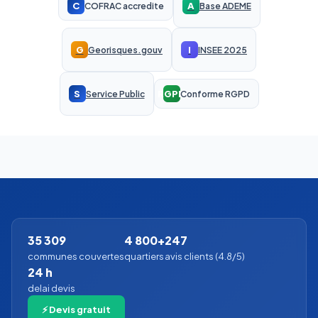
C
A
COFRAC accredite
Base ADEME
G
I
Georisques.gouv
INSEE 2025
S
RGPD
Service Public
Conforme RGPD
35 309
4 800+
247
communes couvertes
quartiers
avis clients (4.8/5)
24 h
delai devis
⚡ Devis gratuit