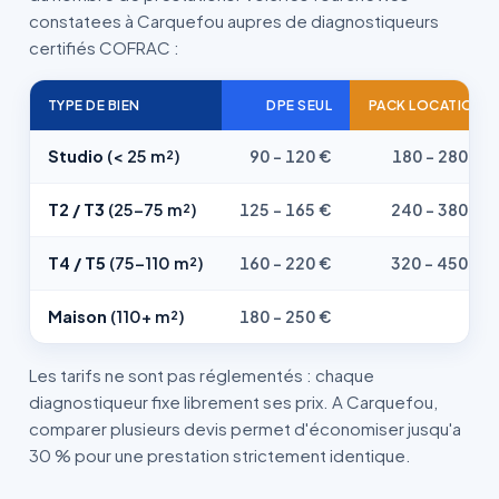
constatees à Carquefou aupres de diagnostiqueurs
certifiés COFRAC :
TYPE DE BIEN
DPE SEUL
PACK LOCATION
Studio
(< 25 m²)
90 - 120 €
180 - 280 €
T2 / T3
(25-75 m²)
125 - 165 €
240 - 380 €
T4 / T5
(75-110 m²)
160 - 220 €
320 - 450 €
Maison
(110+ m²)
180 - 250 €
—
Les tarifs ne sont pas réglementés : chaque
diagnostiqueur fixe librement ses prix. A Carquefou,
comparer plusieurs devis permet d'économiser jusqu'a
30 % pour une prestation strictement identique.