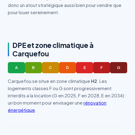
donc un atout stratégique aussi bien pour vendre que
pour louer sereinement.
DPE et zone climatique à
Carquefou
A
B
C
D
E
F
G
Carquefou se situe en zone climatique
H2
. Les
logements classes F ou G sont progressivement
interdits a la location (G en 2025, F en 2028, E en 2034) :
un bon moment pour envisager une
rénovation
énergétique
.