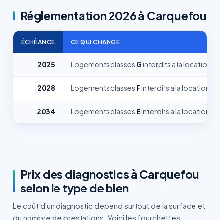
Réglementation 2026 à Carquefou
ÉCHÉANCE
CE QUI CHANGE
2025
Logements classes
G
interdits a la location
2028
Logements classes
F
interdits a la location
2034
Logements classes
E
interdits a la location
Prix des diagnostics à Carquefou
selon le type de bien
Le coût d'un diagnostic depend surtout de la surface et
du nombre de prestations. Voici les fourchettes