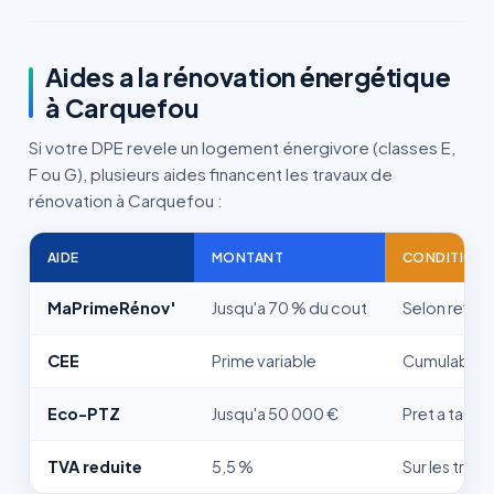
Aides a la rénovation énergétique
à Carquefou
Si votre DPE revele un logement énergivore (classes E,
F ou G), plusieurs aides financent les travaux de
rénovation à Carquefou :
AIDE
MONTANT
CONDITION
MaPrimeRénov'
Jusqu'a 70 % du cout
Selon reven
CEE
Prime variable
Cumulable, v
Eco-PTZ
Jusqu'a 50 000 €
Pret a taux 
TVA reduite
5,5 %
Sur les trav