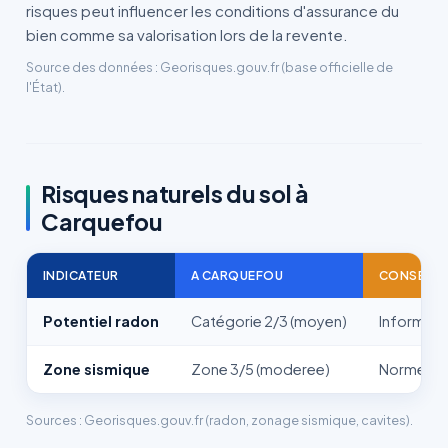
risques peut influencer les conditions d'assurance du
bien comme sa valorisation lors de la revente.
Source des données : Georisques.gouv.fr (base officielle de
l'État).
Risques naturels du sol à
Carquefou
INDICATEUR
A CARQUEFOU
CONSEQU
Potentiel radon
Catégorie 2/3 (moyen)
Informati
Zone sismique
Zone 3/5 (moderee)
Normes pa
Sources : Georisques.gouv.fr (radon, zonage sismique, cavites).