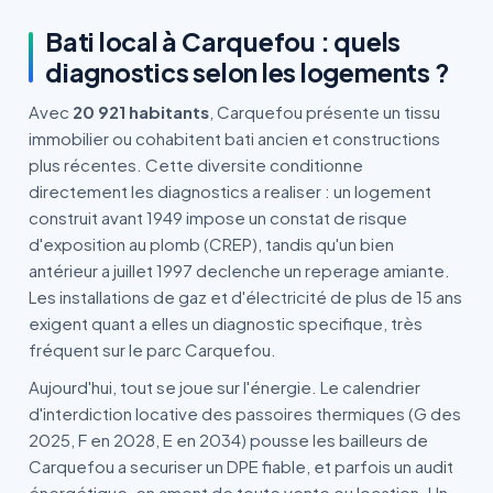
Bati local à Carquefou : quels
diagnostics selon les logements ?
Avec
20 921 habitants
, Carquefou présente un tissu
immobilier ou cohabitent bati ancien et constructions
plus récentes. Cette diversite conditionne
directement les diagnostics a realiser : un logement
construit avant 1949 impose un constat de risque
d'exposition au plomb (CREP), tandis qu'un bien
antérieur a juillet 1997 declenche un reperage amiante.
Les installations de gaz et d'électricité de plus de 15 ans
exigent quant a elles un diagnostic specifique, très
fréquent sur le parc Carquefou.
Aujourd'hui, tout se joue sur l'énergie. Le calendrier
d'interdiction locative des passoires thermiques (G des
2025, F en 2028, E en 2034) pousse les bailleurs de
Carquefou a securiser un DPE fiable, et parfois un audit
énergétique, en amont de toute vente ou location. Un