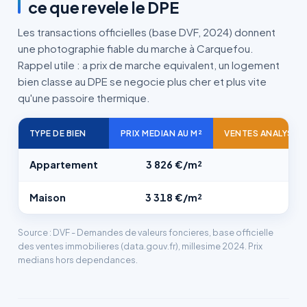
ce que revele le DPE
Les transactions officielles (base DVF, 2024) donnent
une photographie fiable du marche à Carquefou.
Rappel utile : a prix de marche equivalent, un logement
bien classe au DPE se negocie plus cher et plus vite
qu'une passoire thermique.
TYPE DE BIEN
PRIX MEDIAN AU M²
VENTES ANALYSEE
Appartement
3 826 €/m²
10
Maison
3 318 €/m²
15
Source : DVF - Demandes de valeurs foncieres, base officielle
des ventes immobilieres (data.gouv.fr), millesime 2024. Prix
medians hors dependances.