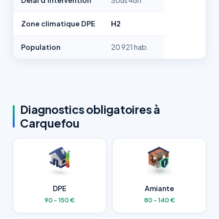
Delai d'intervention
Sous 48h
Zone climatique DPE
H2
Population
20 921 hab.
Diagnostics obligatoires à
Carquefou
DPE
Amiante
90 - 150 €
80 - 140 €