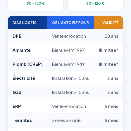
90 - 150 €
60 - 120 €
DIAGNOSTIC
OBLIGATOIRE POUR
VALIDITÉ
DPE
Vente et location
10 ans
Amiante
Biens avant 1997
Illimitee*
Plomb (CREP)
Biens avant 1949
Illimitee*
Électricité
Installation > 15 ans
3 ans
Gaz
Installation > 15 ans
3 ans
ERP
Vente et location
6 mois
Termites
Zones a arrêté
6 mois