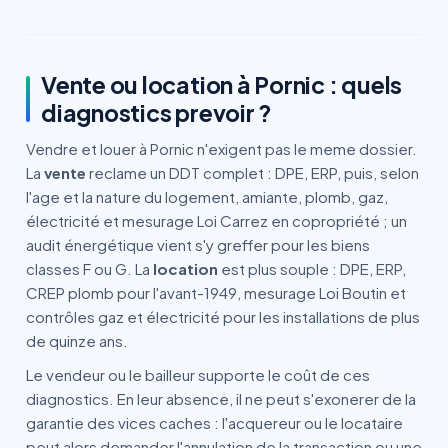
Vente ou location à Pornic : quels
diagnostics prevoir ?
Vendre et louer à Pornic n'exigent pas le meme dossier.
La
vente
reclame un DDT complet : DPE, ERP, puis, selon
l'age et la nature du logement, amiante, plomb, gaz,
électricité et mesurage Loi Carrez en copropriété ; un
audit énergétique vient s'y greffer pour les biens
classes F ou G. La
location
est plus souple : DPE, ERP,
CREP plomb pour l'avant-1949, mesurage Loi Boutin et
contrôles gaz et électricité pour les installations de plus
de quinze ans.
Le vendeur ou le bailleur supporte le coût de ces
diagnostics. En leur absence, il ne peut s'exonerer de la
garantie des vices caches : l'acquereur ou le locataire
peut alors demander l'annulation de la transaction ou une