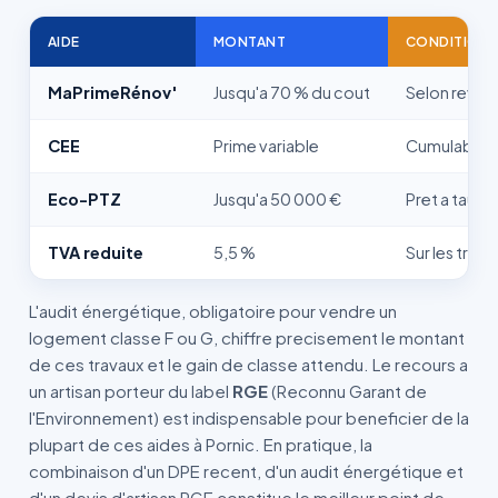
AIDE
MONTANT
CONDITION
MaPrimeRénov'
Jusqu'a 70 % du cout
Selon reven
CEE
Prime variable
Cumulable, v
Eco-PTZ
Jusqu'a 50 000 €
Pret a taux 
TVA reduite
5,5 %
Sur les trav
L'audit énergétique, obligatoire pour vendre un
logement classe F ou G, chiffre precisement le montant
de ces travaux et le gain de classe attendu. Le recours a
un artisan porteur du label
RGE
(Reconnu Garant de
l'Environnement) est indispensable pour beneficier de la
plupart de ces aides à Pornic. En pratique, la
combinaison d'un DPE recent, d'un audit énergétique et
d'un devis d'artisan RGE constitue le meilleur point de