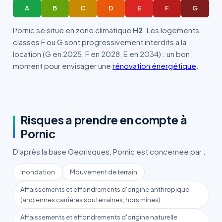
A
B
C
D
E
F
G
Pornic se situe en zone climatique
H2
. Les logements
classes F ou G sont progressivement interdits a la
location (G en 2025, F en 2028, E en 2034) : un bon
moment pour envisager une
rénovation énergétique
.
Risques a prendre en compte à
Pornic
D'après la base Georisques, Pornic est concernee par :
Inondation
Mouvement de terrain
Affaissements et effondrements d'origine anthropique
(anciennes carrières souterraines, hors mines)
Affaissements et effondrements d'origine naturelle