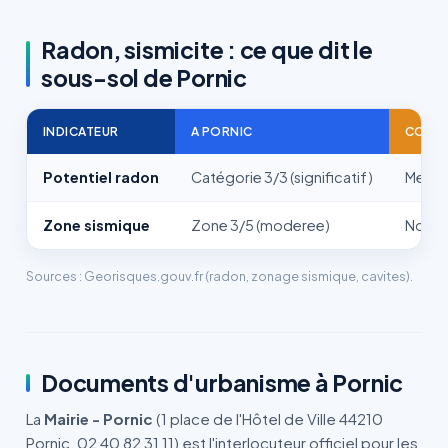
Radon, sismicite : ce que dit le
sous-sol de Pornic
INDICATEUR
A PORNIC
CONS
Potentiel radon
Catégorie 3/3 (significatif)
Mentio
Zone sismique
Zone 3/5 (moderee)
Normes
Sources : Georisques.gouv.fr (radon, zonage sismique, cavites).
Documents d'urbanisme à Pornic
La
Mairie - Pornic
(1 place de l'Hôtel de Ville 44210
Pornic, 02 40 82 31 11) est l'interlocuteur officiel pour les