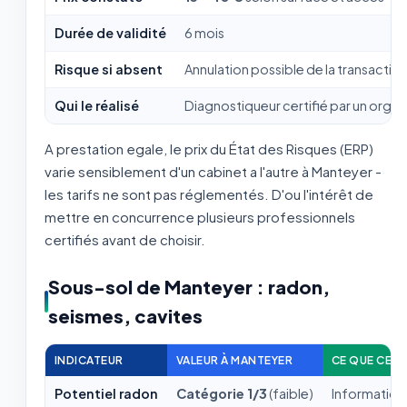
Durée de validité
6 mois
Risque si absent
Annulation possible de la transactio
Qui le réalisé
Diagnostiqueur certifié par un org
A prestation egale, le prix du État des Risques (ERP)
varie sensiblement d'un cabinet a l'autre à Manteyer -
les tarifs ne sont pas réglementés. D'ou l'intérêt de
mettre en concurrence plusieurs professionnels
certifiés avant de choisir.
Sous-sol de Manteyer : radon,
seismes, cavites
INDICATEUR
VALEUR À MANTEYER
CE QUE CELA
Potentiel radon
Catégorie 1/3
(faible)
Information 