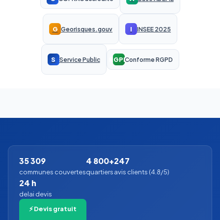
G
I
Georisques.gouv
INSEE 2025
S
RGPD
Service Public
Conforme RGPD
35 309
4 800+
247
communes couvertes
quartiers
avis clients (4.8/5)
24 h
delai devis
⚡ Devis gratuit