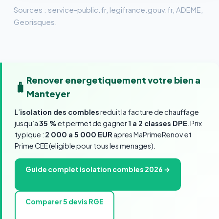
Sources : service-public.fr, legifrance.gouv.fr, ADEME,
Georisques.
Renover energetiquement votre bien a
🧳
Manteyer
L’
isolation des combles
reduit la facture de chauffage
jusqu’a
35 %
et permet de gagner
1 a 2 classes DPE
. Prix
typique :
2 000 a 5 000 EUR
apres MaPrimeRenov et
Prime CEE (eligible pour tous les menages).
Guide complet isolation combles 2026 →
Comparer 5 devis RGE