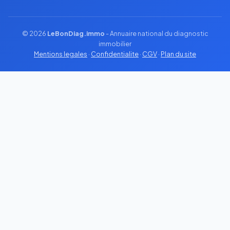
© 2026
LeBonDiag.immo
- Annuaire national du diagnostic
immobilier
Mentions legales
·
Confidentialite
·
CGV
·
Plan du site