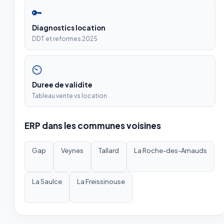
🔑
Diagnostics location
DDT et reformes 2025
⏲
Duree de validite
Tableau vente vs location
ERP dans les communes voisines
Gap
Veynes
Tallard
La Roche-des-Arnauds
La Saulce
La Freissinouse