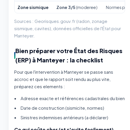
Zone sismique
Zone 3/5
(moderee)
Normes paras
Sources : Georisques.gouv.fr (radon, zonage
sismique, cavites), données officielles de l'État pour
Manteyer.
Bien préparer votre État des Risques
(ERP) à Manteyer : la checklist
Pour que l'intervention à Manteyer se passe sans
accroc et que le rapport soit rendu au plus vite,
préparez ces elements :
Adresse exacte et références cadastrales du bien
Date de construction (sismicite, normes)
Sinistres indemnises antérieurs (a déclarer)
Ce qui coûte cher (et s'evite facilement)