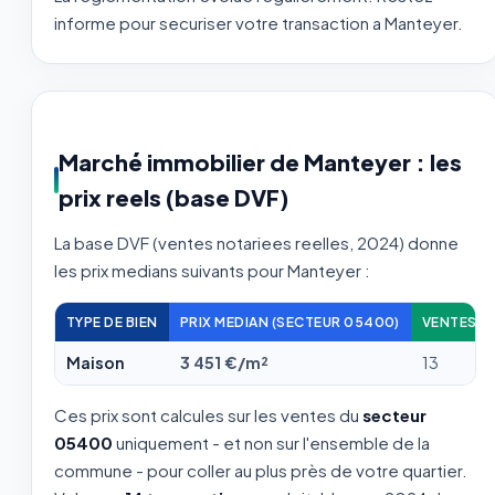
informe pour securiser votre transaction a Manteyer.
Marché immobilier de Manteyer : les
prix reels (base DVF)
La base DVF (ventes notariees reelles, 2024) donne
les prix medians suivants pour Manteyer :
TYPE DE BIEN
PRIX MEDIAN (SECTEUR 05400)
VENTES A
Maison
3 451 €/m²
13
Ces prix sont calcules sur les ventes du
secteur
05400
uniquement - et non sur l'ensemble de la
commune - pour coller au plus près de votre quartier.