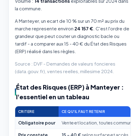
Volume :
14 transactions
exploitables sur 2024 dans
la commune.
A Manteyer, un ecart de 10 % sur un 70 m² au prix du
marche represente environ
24 157 €
. C'est l'ordre de
grandeur que peut couter un diagnostic bacle ou
tardif - a comparer aux 15 - 40 € du État des Risques
(ERP) réalisé dans les règles.
Source : DVF - Demandes de valeurs foncieres
(data.gouv.fr), ventes reelles, millesime 2024.
État des Risques (ERP) à Manteyer :
l'essentiel en un tableau
CRITERE
CE QU'IL FAUT RETENIR
Obligatoire pour
Vente et location, toutes communes
Prix constate
15 - 40 €
selon surface et accès