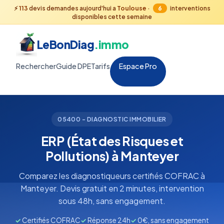
⚡
113
devis demandes aujourd'hui a
Toulouse
·
6
interventions
disponibles cette semaine
LeBonDiag
.immo
Rechercher
Guide DPE
Tarifs
Espace Pro
05400 - DIAGNOSTIC IMMOBILIER
ERP (État des Risques et
Pollutions) à Manteyer
Comparez les diagnostiqueurs certifiés COFRAC à
Manteyer. Devis gratuit en 2 minutes, intervention
sous 48h, sans engagement.
✓
Certifiés COFRAC
✓
Réponse 24h
✓
0€, sans engagement