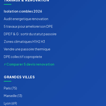
TRAVAUX & RENOVATION
Isolation combles 2026
Audit energetique renovation
5 travaux pour ameliorer son DPE
DPE F & G : sortir du statut passoire
Zones climatiques H1 H2 H3
Vendre une passoire thermique
DPE collectif copropriete
⚡ Comparer 5 devis renovation
GRANDES VILLES
Paris (75)
Marseille (13)
Lyon (69)