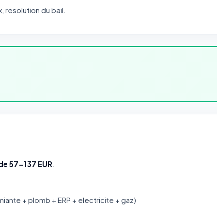
x, resolution du bail.
 de 57-137 EUR
.
miante + plomb + ERP + electricite + gaz)