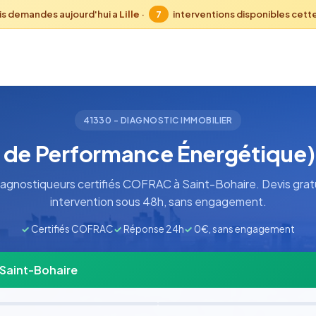
is demandes aujourd'hui a
Lille
·
7
interventions disponibles cett
41330 - DIAGNOSTIC IMMOBILIER
 de Performance Énergétique)
agnostiqueurs certifiés COFRAC à Saint-Bohaire. Devis gratu
intervention sous 48h, sans engagement.
✓
Certifiés COFRAC
✓
Réponse 24h
✓
0€, sans engagement
 Saint-Bohaire