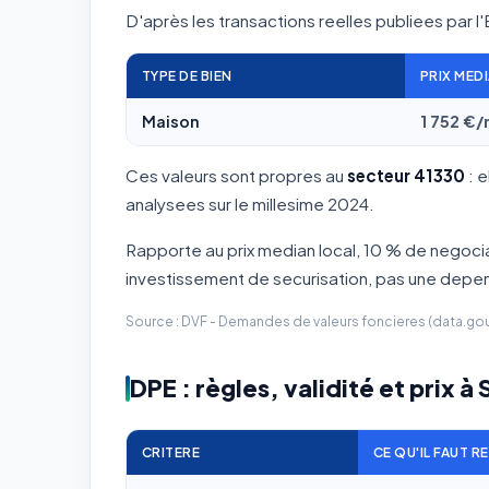
D'après les transactions reelles publiees par l'
TYPE DE BIEN
PRIX MED
Maison
1 752 €
Ces valeurs sont propres au
secteur 41330
: e
analysees sur le millesime 2024.
Rapporte au prix median local, 10 % de negoci
investissement de securisation, pas une depe
Source : DVF - Demandes de valeurs foncieres (data.gouv.
DPE : règles, validité et prix 
CRITERE
CE QU'IL FAUT R