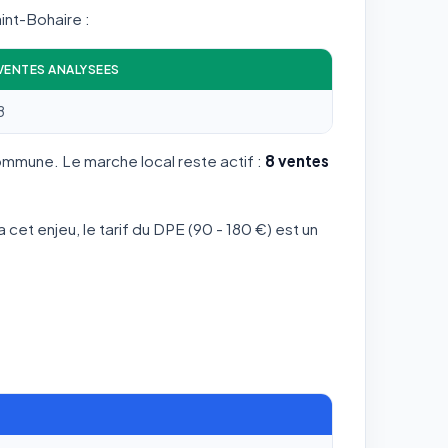
aint-Bohaire :
VENTES ANALYSEES
8
commune. Le marche local reste actif :
8 ventes
 cet enjeu, le tarif du DPE (90 - 180 €) est un