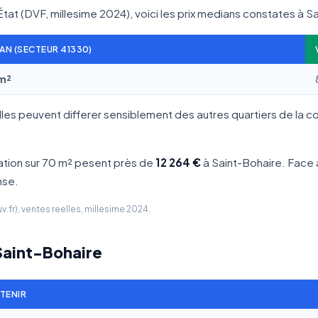
État (DVF, millesime 2024), voici les prix medians constates à S
IAN (SECTEUR 41330)
/m²
lles peuvent differer sensiblement des autres quartiers de la 
ation sur 70 m² pesent près de
12 264 €
à Saint-Bohaire. Face a
nse.
fr), ventes reelles, millesime 2024.
à Saint-Bohaire
ETENIR