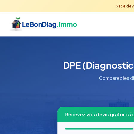
⚡
134
dev
LeBonDiag
.immo
DPE (Diagnostic
Comparez les di
Recevez vos devis gratuits à