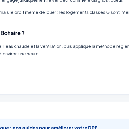
is le droit meme de louer : les logements classes G sont interd
Bohaire ?
ge, l'eau chaude et la ventilation, puis applique la methode regl
d'environ une heure.
que : nos guides pour améliorer votre DPE