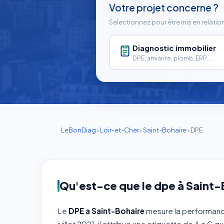
Votre projet concerne ?
Selectionnez pour être mis en relatio
Diagnostic immobilier
DPE, amiante, plomb, ERP...
LeBonDiag
›
Loir-et-Cher
›
Saint-Bohaire
›
DPE
Qu'est-ce que le dpe à Saint-
Le
DPE a Saint-Bohaire
mesure la performanc
juillet 2021, il attribue une etiquette de A a 