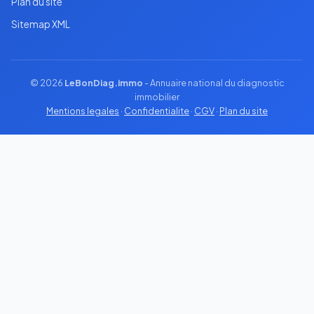
Plan du site
Sitemap XML
© 2026
LeBonDiag.immo
- Annuaire national du diagnostic
immobilier
Mentions legales
·
Confidentialite
·
CGV
·
Plan du site