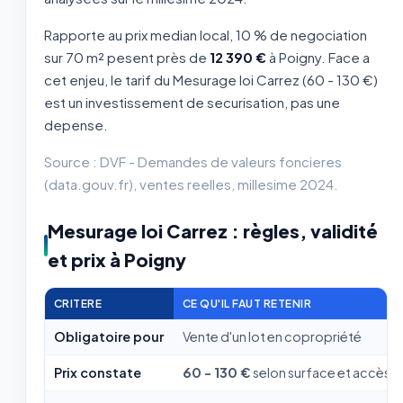
Rapporte au prix median local, 10 % de negociation
sur 70 m² pesent près de
12 390 €
à Poigny. Face a
cet enjeu, le tarif du Mesurage loi Carrez (60 - 130 €)
est un investissement de securisation, pas une
depense.
Source : DVF - Demandes de valeurs foncieres
(data.gouv.fr), ventes reelles, millesime 2024.
Mesurage loi Carrez : règles, validité
et prix à Poigny
CRITERE
CE QU'IL FAUT RETENIR
Obligatoire pour
Vente d'un lot en copropriété
Prix constate
60 - 130 €
selon surface et accès