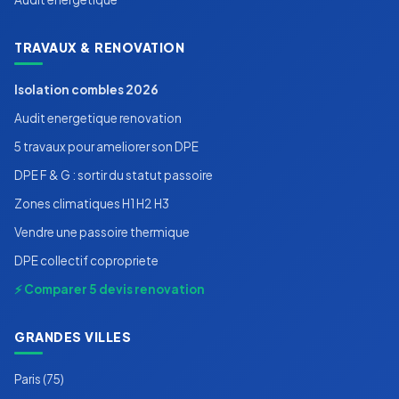
TRAVAUX & RENOVATION
Isolation combles 2026
Audit energetique renovation
5 travaux pour ameliorer son DPE
DPE F & G : sortir du statut passoire
Zones climatiques H1 H2 H3
Vendre une passoire thermique
DPE collectif copropriete
⚡ Comparer 5 devis renovation
GRANDES VILLES
Paris (75)