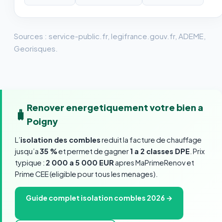
Sources : service-public.fr, legifrance.gouv.fr, ADEME,
Georisques.
Renover energetiquement votre bien a
🧳
Poigny
L’
isolation des combles
reduit la facture de chauffage
jusqu’a
35 %
et permet de gagner
1 a 2 classes DPE
. Prix
typique :
2 000 a 5 000 EUR
apres MaPrimeRenov et
Prime CEE (eligible pour tous les menages).
Guide complet isolation combles 2026 →