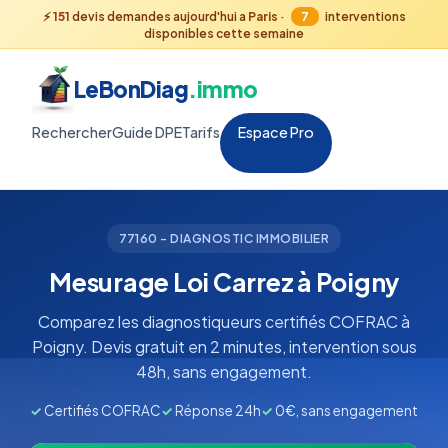
⚡
151
devis demandes aujourd'hui a
Paris
·
7
interventions
disponibles cette semaine
LeBonDiag
.immo
Rechercher
Guide DPE
Tarifs
Espace Pro
77160 - DIAGNOSTIC IMMOBILIER
Mesurage Loi Carrez à Poigny
Comparez les diagnostiqueurs certifiés COFRAC à
Poigny. Devis gratuit en 2 minutes, intervention sous
48h, sans engagement.
✓
Certifiés COFRAC
✓
Réponse 24h
✓
0€, sans engagement