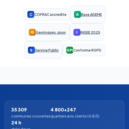
C
A
COFRAC accredite
Base ADEME
G
I
Georisques.gouv
INSEE 2025
S
RGPD
Service Public
Conforme RGPD
35 309
4 800+
247
communes couvertes
quartiers
avis clients (4.8/5)
24 h