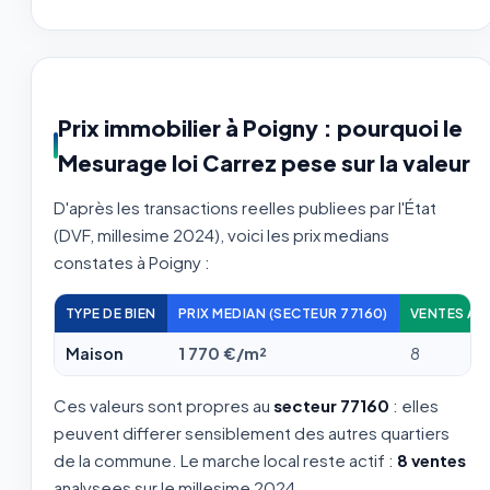
Prix immobilier à Poigny : pourquoi le
Mesurage loi Carrez pese sur la valeur
D'après les transactions reelles publiees par l'État
(DVF, millesime 2024), voici les prix medians
constates à Poigny :
TYPE DE BIEN
PRIX MEDIAN (SECTEUR 77160)
VENTES AN
Maison
1 770 €/m²
8
Ces valeurs sont propres au
secteur 77160
: elles
peuvent differer sensiblement des autres quartiers
de la commune. Le marche local reste actif :
8 ventes
analysees sur le millesime 2024.